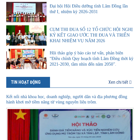
Đại hội Hội Điều dưỡng tỉnh Lâm Đồng lần
thứ I, nhiệm kỳ 2026-2031
CỤM THI ĐUA SỐ 12 TỔ CHỨC HỘI NGHỊ
KÝ KẾT GIAO ƯỚC THI ĐUA VÀ TRIỂN
KHAI NHIỆM VỤ NĂM 2026
Hội thảo góp ý báo cáo tư vấn, phản biện
“Điều chỉnh Quy hoạch tỉnh Lâm Đồng thời kỳ
2021-2030, tầm nhìn đến năm 2050”.
TIN HOẠT ĐỘNG
Xen chi tiết
Kết nối nhà khoa học, doanh nghiệp, người dân và địa phương đồng
hành khơi mở tiềm năng từ vùng nguyên liệu trôm.