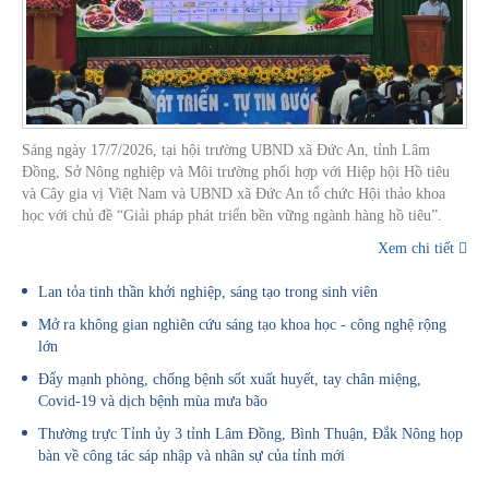
Sáng ngày 17/7/2026, tại hội trường UBND xã Đức An, tỉnh Lâm
Đồng, Sở Nông nghiệp và Môi trường phối hợp với Hiệp hội Hồ tiêu
và Cây gia vị Việt Nam và UBND xã Đức An tổ chức Hội thảo khoa
học với chủ đề “Giải pháp phát triển bền vững ngành hàng hồ tiêu”.
Xem chi tiết
Lan tỏa tinh thần khởi nghiệp, sáng tạo trong sinh viên
Mở ra không gian nghiên cứu sáng tạo khoa học - công nghệ rộng
lớn
Đẩy mạnh phòng, chống bệnh sốt xuất huyết, tay chân miệng,
Covid-19 và dịch bệnh mùa mưa bão
Thường trực Tỉnh ủy 3 tỉnh Lâm Đồng, Bình Thuận, Đắk Nông họp
bàn về công tác sáp nhập và nhân sự của tỉnh mới