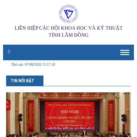
LIÊN HIỆP CÁC HỘI KHOA HỌC VÀ KỸ THUẬT
TỈNH LÂM ĐỒNG
Toggle
naviga
Thứ sáu: 07/08/2026
15:17:11
TIN NỔI BẬT