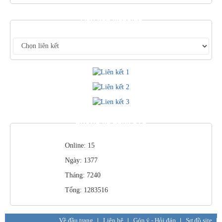
LIÊN KẾT WEBSITE
THỐNG KÊ TRUY CẬP
Online: 15
Ngày: 1377
Tháng: 7240
Tổng: 1283516
Về đầu trang
Liên hệ
Góp ý - Hỏi đáp
Sơ đồ site