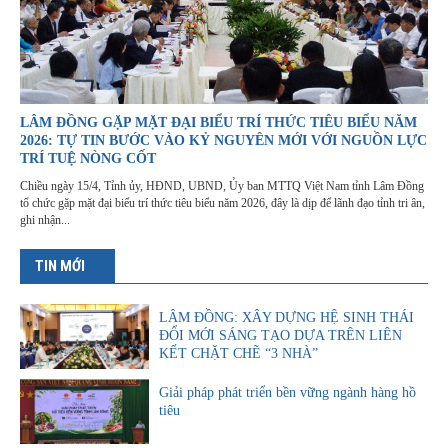
LÂM ĐỒNG GẶP MẶT ĐẠI BIỂU TRÍ THỨC TIÊU BIỂU NĂM
2026: TỰ TIN BƯỚC VÀO KỶ NGUYÊN MỚI VỚI NGUỒN LỰC
TRÍ TUỆ NÒNG CỐT
Chiều ngày 15/4, Tỉnh ủy, HĐND, UBND, Ủy ban MTTQ Việt Nam tỉnh Lâm Đồng
tổ chức gặp mặt đại biểu trí thức tiêu biểu năm 2026, đây là dịp để lãnh đạo tỉnh tri ân,
ghi nhận...
TIN MỚI
LÂM ĐỒNG: XÂY DỰNG HỆ SINH THÁI
ĐỔI MỚI SÁNG TẠO DỰA TRÊN LIÊN
KẾT CHẶT CHẼ “3 NHÀ”
Giải pháp phát triển bền vững ngành hàng hồ
tiêu