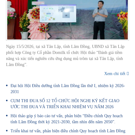
Ngày 15/5/2026, tại xã Tân Lập, tỉnh Lâm Đồng, UBND xã Tân Lập
phối hợp Công ty Cổ phần Domilk tổ chức Hội thảo “Đánh giá tiềm
năng và xúc tiến nghiên cứu ứng dụng mủ trôm tại xã Tân Lập, tỉnh
Lâm Đồng”.
Xem chi tiết
Đại hội Hội Điều dưỡng tỉnh Lâm Đồng lần thứ I, nhiệm kỳ 2026-
2031
CỤM THI ĐUA SỐ 12 TỔ CHỨC HỘI NGHỊ KÝ KẾT GIAO
ƯỚC THI ĐUA VÀ TRIỂN KHAI NHIỆM VỤ NĂM 2026
Hội thảo góp ý báo cáo tư vấn, phản biện “Điều chỉnh Quy hoạch
tỉnh Lâm Đồng thời kỳ 2021-2030, tầm nhìn đến năm 2050”.
Triển khai tư vấn, phản biện điều chỉnh Quy hoạch tỉnh Lâm Đồng