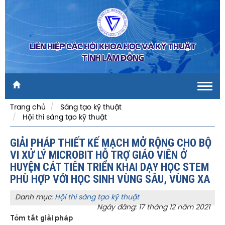
LIÊN HIỆP CÁC HỘI KHOA HỌC VÀ KỸ THUẬT
TỈNH LÂM ĐỒNG
Toggl
navig
Trang chủ
Sáng tạo kỹ thuật
Hội thi sáng tạo kỹ thuật
GIẢI PHÁP THIẾT KẾ MẠCH MỞ RỘNG CHO BỘ
VI XỬ LÝ MICROBIT HỖ TRỢ GIÁO VIÊN Ở
HUYỆN CÁT TIÊN TRIỂN KHAI DẠY HỌC STEM
PHÙ HỢP VỚI HỌC SINH VÙNG SÂU, VÙNG XA
Danh mục:
Hội thi sáng tạo kỹ thuật
Ngày đăng: 17 tháng 12 năm 2021
Tóm tắt giải pháp