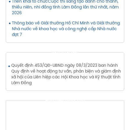
Triển khai tổ chứcCuộc thi sáng tạo dành cho thanh,
thiếu niên, nhi đồng tỉnh Lâm Đồng lần thứ nhất, năm
2026
Thông báo về Giải thưởng Hồ Chí Minh và Giải thưởng
Nhà nước về khoa học và công nghệ cấp Nhà nước
đợt 7
VĂN BẢN MỚI
Quyết định 453/QĐ-UBND ngày 08/3/2023 ban hành
Quy định về hoạt động tư vấn, phản biện và giám định
xã hội của Liên hiệp các Hội Khoa học và Kỹ thuật tỉnh
Lâm Đồng
THƯ VIỆN HÌNH ẢNH