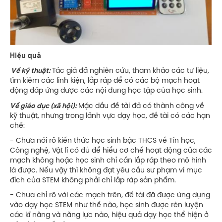
Hiệu quả
Về kỹ thuật:
Tác giả đã nghiên cứu, tham khảo các tư liệu,
tìm kiếm các linh kiện, lắp ráp để có các bộ mạch hoạt
động đáp ứng được các nội dung học tập của học sinh.
Về giáo dục (xã hội):
Mặc dầu đề tài đã có thành công về
kỹ thuật, nhưng trong lãnh vực dạy học, đề tài có các hạn
chế:
- Chưa nói rõ kiến thức học sinh bậc THCS về Tin học,
Công nghệ, Vật lí có đủ để hiểu cơ chế hoạt động của các
mạch không hoặc học sinh chỉ cần lắp ráp theo mô hình
là được. Nếu vậy thì không đạt yêu cầu sư phạm vì mục
đích của STEM không phải chỉ lắp ráp sản phẩm.
- Chưa chỉ rõ với các mạch trên, đề tài đã được ứng dụng
vào dạy học STEM như thế nào, học sinh được rèn luyện
các kĩ năng và năng lực nào, hiệu quả dạy học thể hiện ở