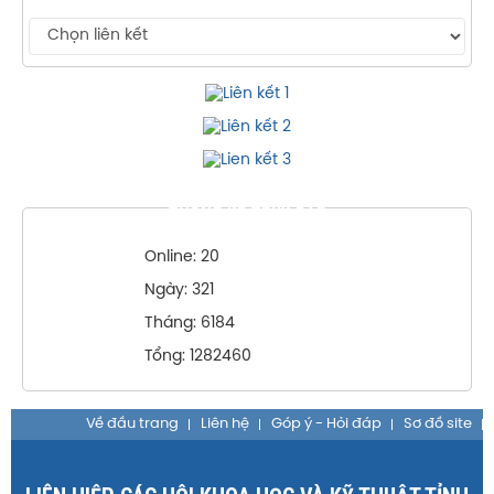
THỐNG KÊ TRUY CẬP
Online: 20
Ngày: 321
Tháng: 6184
Tổng: 1282460
Về đầu trang
Liên hệ
Góp ý - Hỏi đáp
Sơ đồ site