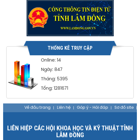
THỐNG KÊ TRUY CẬP
Online: 14
Ngày: 847
Tháng: 5395
Tổng: 1281671
Về đầu trang
Liên hệ
Góp ý - Hỏi đáp
Sơ đồ site
LIÊN HIỆP CÁC HỘI KHOA HỌC VÀ KỸ THUẬT TỈNH
LÂM ĐỒNG