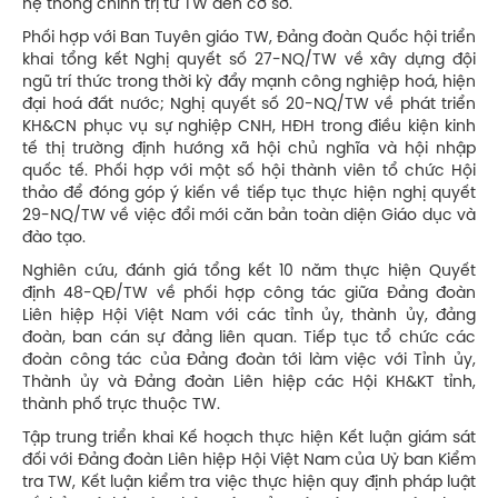
hệ thống chính trị từ TW đến cơ sở.
Phối hợp với Ban Tuyên giáo TW, Đảng đoàn Quốc hội triển
khai tổng kết Nghị quyết số 27-NQ/TW về xây dựng đội
ngũ trí thức trong thời kỳ đẩy mạnh công nghiệp hoá, hiện
đại hoá đất nước; Nghị quyết số 20-NQ/TW về phát triển
KH&CN phục vụ sự nghiệp CNH, HĐH trong điều kiện kinh
tế thị trường định hướng xã hội chủ nghĩa và hội nhập
quốc tế. Phối hợp với một số hội thành viên tổ chức Hội
thảo để đóng góp ý kiến về tiếp tục thực hiện nghị quyết
29-NQ/TW về việc đổi mới căn bản toàn diện Giáo dục và
đào tạo.
Nghiên cứu, đánh giá tổng kết 10 năm thực hiện Quyết
định 48-QĐ/TW về phối hợp công tác giữa Đảng đoàn
Liên hiệp Hội Việt Nam với các tỉnh ủy, thành ủy, đảng
đoàn, ban cán sự đảng liên quan. Tiếp tục tổ chức các
đoàn công tác của Đảng đoàn tới làm việc với Tỉnh ủy,
Thành ủy và Đảng đoàn Liên hiệp các Hội KH&KT tỉnh,
thành phố trực thuộc TW.
Tập trung triển khai Kế hoạch thực hiện Kết luận giám sát
đối với Đảng đoàn Liên hiệp Hội Việt Nam của Uỷ ban Kiểm
tra TW, Kết luận kiểm tra việc thực hiện quy định pháp luật