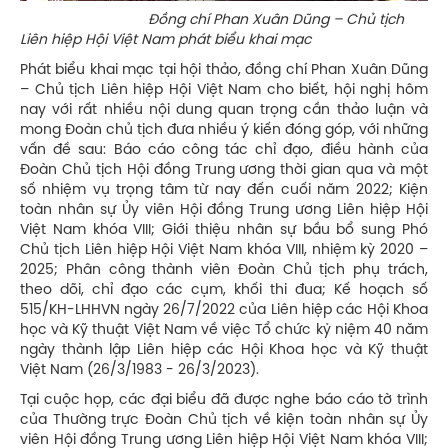
Đồng chí Phan Xuân Dũng – Chủ tịch
Liên hiệp Hội Việt Nam phát biểu khai mạc
Phát biểu khai mạc tại hội thảo, đồng chí Phan Xuân Dũng
– Chủ tịch Liên hiệp Hội Việt Nam cho biết, hội nghị hôm
nay với rất nhiều nội dung quan trọng cần thảo luận và
mong Đoàn chủ tịch đưa nhiều ý kiến đóng góp, với những
vấn đề sau: Báo cáo công tác chỉ đạo, điều hành của
Đoàn Chủ tịch Hội đồng Trung ương thời gian qua và một
số nhiệm vụ trọng tâm từ nay đến cuối năm 2022; Kiện
toàn nhân sự Ủy viên Hội đồng Trung ương Liên hiệp Hội
Việt Nam khóa VIII; Giới thiệu nhân sự bầu bổ sung Phó
Chủ tịch Liên hiệp Hội Việt Nam khóa VIII, nhiệm kỳ 2020 –
2025; Phân công thành viên Đoàn Chủ tịch phụ trách,
theo dõi, chỉ đạo các cụm, khối thi đua; Kế hoạch số
515/KH-LHHVN ngày 26/7/2022 của Liên hiệp các Hội Khoa
học và Kỹ thuật Việt Nam về việc Tổ chức kỷ niệm 40 năm
ngày thành lập Liên hiệp các Hội Khoa học và Kỹ thuật
Việt Nam (26/3/1983 - 26/3/2023).
Tại cuộc họp, các đại biểu đã được nghe báo cáo tờ trình
của Thường trực Đoàn Chủ tịch về kiện toàn nhân sự Ủy
viên Hội đồng Trung ương Liên hiệp Hội Việt Nam khóa VIII;