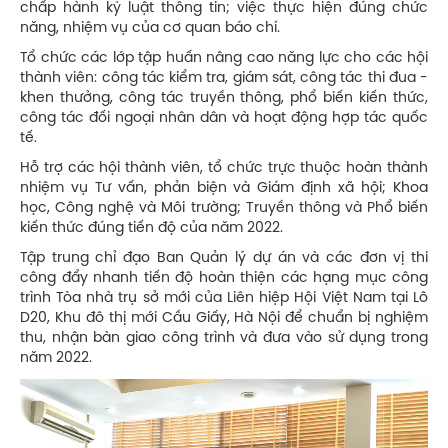
chấp hành kỷ luật thông tin; việc thực hiện đúng chức
năng, nhiệm vụ của cơ quan báo chí.
Tổ chức các lớp tập huấn nâng cao năng lực cho các hội
thành viên: công tác kiểm tra, giám sát, công tác thi đua -
khen thưởng, công tác truyền thông, phổ biến kiến thức,
công tác đối ngoại nhân dân và hoạt động hợp tác quốc
tế.
Hỗ trợ các hội thành viên, tổ chức trực thuộc hoàn thành
nhiệm vụ Tư vấn, phản biện và Giám định xã hội; Khoa
học, Công nghệ và Môi trường; Truyền thông và Phổ biến
kiến thức đúng tiến độ của năm 2022.
Tập trung chỉ đạo Ban Quản lý dự án và các đơn vị thi
công đẩy nhanh tiến độ hoàn thiện các hạng mục công
trình Tòa nhà trụ sở mới của Liên hiệp Hội Việt Nam tại Lô
D20, Khu đô thị mới Cầu Giấy, Hà Nội để chuẩn bị nghiệm
thu, nhận bàn giao công trình và đưa vào sử dụng trong
năm 2022.