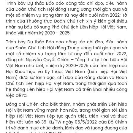
Trình bày Dự thảo Báo cáo công tác chỉ đạo, điều hành
của Đoàn Chủ tịch Hội đồng Trung ương thời gian qua và
một số nhiệm vụ trọng tâm từ nay đến cuối năm 2022; Tờ
trình của Thường trực Đoàn Chủ tịch xin ý kiến giới thiệu
nhân sự bầu bổ sung Phó Chủ tịch Liên hiệp Hội Việt Nam,
Khóa VIII, nhiệm kỳ 2020 - 2025.
Trình bày Dự thảo Báo cáo công tác chỉ đạo, điều hành
của Đoàn Chủ tịch Hội đồng Trung ương thời gian qua và
một số nhiệm vụ trọng tâm từ nay đến cuối năm 2022,
đồng chí Nguyễn Quyết Chiến – Tổng thư ký Liên hiệp Hội
Việt Nam cho biết, nhiệm kỳ 2020-2025 của Liên hiệp các
Hội Khoa học và Kỹ thuật Việt Nam (Liên hiệp Hội Việt
Nam) dưới sự lãnh đạo, chỉ đạo của Đảng đoàn và Đoàn
Chủ tịch Liên hiệp Hội Việt Nam, trong thời gian qua toàn
hệ thống Liên hiệp Hội Việt Nam đã triển khai nhiều công
việc đề ra.
Đồng chí Chiến cho biết thêm, nhằm phát triển Liên hiệp
Hội Việt Nam vững mạnh hơn nữa, trong thời gian tới, Liên
hiệp Hội Việt Nam tiếp tục quán triệt, triển khai và thực
hiện Kết luận số 35-KL/TW ngày 05/5/2022 của Bộ Chính
trị về danh mục chức danh, lãnh đạo và tương đương của