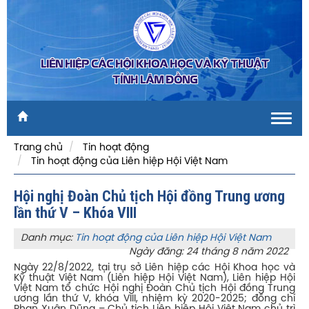
LIÊN HIỆP CÁC HỘI KHOA HỌC VÀ KỸ THUẬT
TỈNH LÂM ĐỒNG
Toggl
navig
Trang chủ
Tin hoạt động
Tin hoạt động của Liên hiệp Hội Việt Nam
Hội nghị Đoàn Chủ tịch Hội đồng Trung ương
lần thứ V – Khóa VIII
Danh mục:
Tin hoạt động của Liên hiệp Hội Việt Nam
Ngày đăng: 24 tháng 8 năm 2022
Ngày 22/8/2022, tại trụ sở Liên hiệp các Hội Khoa học và
Kỹ thuật Việt Nam (Liên hiệp Hội Việt Nam), Liên hiệp Hội
Việt Nam tổ chức Hội nghị Đoàn Chủ tịch Hội đồng Trung
ương lần thứ V, khóa VIII, nhiệm kỳ 2020-2025; đồng chí