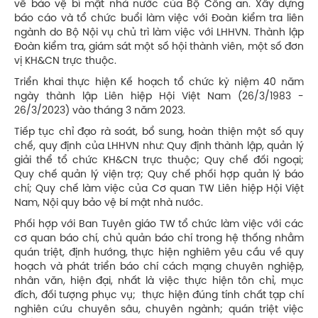
về bảo vệ bí mật nhà nước của Bộ Công an. Xây dựng
báo cáo và tổ chức buổi làm việc với Đoàn kiểm tra liên
ngành do Bộ Nội vụ chủ trì làm việc với LHHVN. Thành lập
Đoàn kiểm tra, giám sát một số hội thành viên, một số đơn
vị KH&CN trực thuộc.
Triển khai thực hiện Kế hoạch tổ chức kỷ niệm 40 năm
ngày thành lập Liên hiệp Hội Việt Nam (26/3/1983 -
26/3/2023) vào tháng 3 năm 2023.
Tiếp tục chỉ đạo rà soát, bổ sung, hoàn thiện một số quy
chế, quy định của LHHVN như: Quy định thành lập, quản lý
giải thể tổ chức KH&CN trực thuộc; Quy chế đối ngoại;
Quy chế quản lý viện trợ; Quy chế phối hợp quản lý báo
chí; Quy chế làm việc của Cơ quan TW Liên hiệp Hội Việt
Nam, Nội quy bảo vệ bí mật nhà nước.
Phối hợp với Ban Tuyên giáo TW tổ chức làm việc với các
cơ quan báo chí, chủ quản báo chí trong hệ thống nhằm
quán triệt, định hướng, thực hiện nghiêm yêu cầu về quy
hoạch và phát triển báo chí cách mạng chuyên nghiệp,
nhân văn, hiện đại, nhất là việc thực hiện tôn chỉ, mục
đích, đối tượng phục vụ; thực hiện đúng tính chất tạp chí
nghiên cứu chuyên sâu, chuyên ngành; quán triệt việc