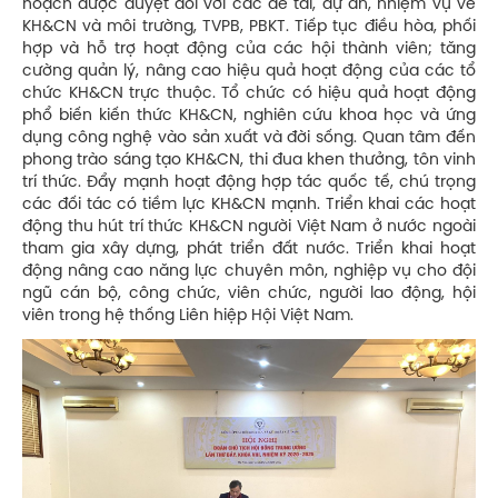
hoạch được duyệt đối với các đề tài, dự án, nhiệm vụ về
KH&CN và môi trường, TVPB, PBKT. Tiếp tục điều hòa, phối
hợp và hỗ trợ hoạt động của các hội thành viên; tăng
cường quản lý, nâng cao hiệu quả hoạt động của các tổ
chức KH&CN trực thuộc. Tổ chức có hiệu quả hoạt động
phổ biến kiến thức KH&CN, nghiên cứu khoa học và ứng
dụng công nghệ vào sản xuất và đời sống. Quan tâm đến
phong trào sáng tạo KH&CN, thi đua khen thưởng, tôn vinh
trí thức. Đẩy mạnh hoạt động hợp tác quốc tế, chú trọng
các đối tác có tiềm lực KH&CN mạnh. Triển khai các hoạt
động thu hút trí thức KH&CN người Việt Nam ở nước ngoài
tham gia xây dựng, phát triển đất nước. Triển khai hoạt
động nâng cao năng lực chuyên môn, nghiệp vụ cho đội
ngũ cán bộ, công chức, viên chức, người lao động, hội
viên trong hệ thống Liên hiệp Hội Việt Nam.