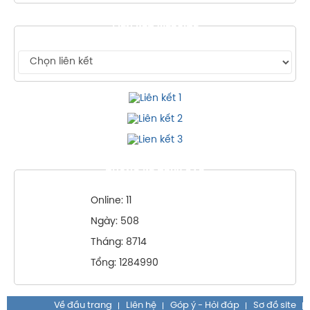
LIÊN KẾT WEBSITE
THỐNG KÊ TRUY CẬP
Online: 11
Ngày: 508
Tháng: 8714
Tổng: 1284990
Về đầu trang
Liên hệ
Góp ý - Hỏi đáp
Sơ đồ site