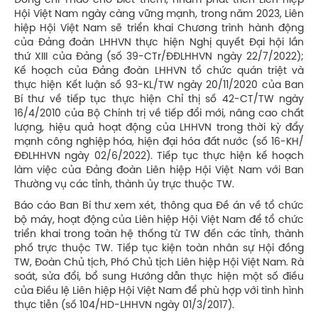
Đồng chí Thao cho biết thêm, nhằm phát triển Liên hiệp
Hội Việt Nam ngày càng vững mạnh, trong năm 2023, Liên
hiệp Hội Việt Nam sẽ triển khai Chương trình hành động
của Đảng đoàn LHHVN thực hiện Nghị quyết Đại hội lần
thứ XIII của Đảng (số 39-CTr/ĐĐLHHVN ngày 22/7/2022);
Kế hoạch của Đảng đoàn LHHVN tổ chức quán triệt và
thực hiện Kết luận số 93-KL/TW ngày 20/11/2020 của Ban
Bí thư về tiếp tục thực hiện Chỉ thị số 42-CT/TW ngày
16/4/2010 của Bộ Chính trị về tiếp đổi mới, nâng cao chất
lượng, hiệu quả hoạt động của LHHVN trong thời kỳ đẩy
mạnh công nghiệp hóa, hiện đại hóa đất nước (số 16-KH/
ĐĐLHHVN ngày 02/6/2022). Tiếp tục thực hiện kế hoạch
làm việc của Đảng đoàn Liên hiệp Hội Việt Nam với Ban
Thường vụ các tỉnh, thành ủy trực thuộc TW.
Báo cáo Ban Bí thư xem xét, thông qua Đề án về tổ chức
bộ máy, hoạt động của Liên hiệp Hội Việt Nam để tổ chức
triển khai trong toàn hệ thống từ TW đến các tỉnh, thành
phố trực thuộc TW. Tiếp tục kiện toàn nhân sự Hội đồng
TW, Đoàn Chủ tịch, Phó Chủ tịch Liên hiệp Hội Việt Nam. Rà
soát, sửa đổi, bổ sung Hướng dẫn thực hiện một số điều
của Điều lệ Liên hiệp Hội Việt Nam để phù hợp với tình hình
thực tiễn (số 104/HD-LHHVN ngày 01/3/2017).