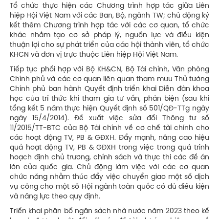
Tổ chức thực hiện các Chương trình hợp tác giữa Liên
hiệp Hội Việt Nam với các Ban, Bộ, ngành TW; chủ động ký
kết thêm Chương trình hợp tác với các cơ quan, tổ chức
khác nhằm tạo cơ sở pháp lý, nguồn lực và điều kiện
thuận lợi cho sự phát triển của các hội thành viên, tổ chức
KHCN và đơn vị trực thuộc Liên hiệp Hội Việt Nam.
Tiếp tục phối hợp với Bộ KH&CN, Bộ Tài chính, Văn phòng
Chính phủ và các cơ quan liên quan tham mưu Thủ tướng
Chính phủ ban hành Quyết định triển khai Diễn đàn khoa
học của trí thức khi tham gia tư vấn, phản biện (sau khi
tổng kết 5 năm thực hiện Quyết định số 501/QĐ-TTg ngày
ngày 15/4/2014). Đề xuất việc sửa đổi Thông tư số
11/2015/TT-BTC của Bộ Tài chính về cơ chế tài chính cho
các hoạt động TV, PB & GĐXH. Đẩy mạnh, nâng cao hiệu
quả hoạt động TV, PB & GĐXH trong việc trong quá trình
hoạch định chủ trương, chính sách và thực thi các đề án
lớn của quốc gia. Chủ động làm việc với các cơ quan
chức năng nhằm thúc đẩy việc chuyển giao một số dịch
vụ công cho một số Hội ngành toàn quốc có đủ điều kiện
và năng lực theo quy định.
Triển khai phân bổ ngân sách nhà nước năm 2023 theo kế