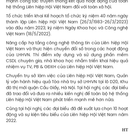
mạnh công tác truyền thông kết quả hoạt động của toàn
hệ thống Liên hiệp Hội Việt Nam đối với toàn xã hội.
Tổ chức triển khai Kế hoạch tổ chức kỷ niệm 40 năm ngày
thành lập Liên hiệp Hội Việt Nam (26/3/1983-26/3/2023)
vào đầu năm 2023; kỷ niệm Ngày Khoa học và Công nghệ
Việt Nam (18/5/2022).
Nâng cấp hạ tầng công nghệ thông tin của Liên hiệp Hội
Việt Nam và thực hiện chuyển đổi số trong các hoạt động
của LHHVN. Thí điểm xây dựng và sử dụng phần mềm
CSDL chuyên gia, nhà khoa học nhằm triển khai hiệu quả
nhiệm vụ TV, PB & GĐXH của Liên hiệp Hội Việt Nam.
Chuyển trụ sở làm việc của Liên hiệp Hội Việt Nam, Quản
lý vận hành hiệu quả Tòa nhà trụ sở LHHVN tại lô D20, Khu
đô thị mới quận Cầu Giấy, Hà Nội. Tại hội nghị, các đại biểu
đã trao đổi và đưa ra nhiều kiến nghị để toàn bộ hệ thống
Liên hiệp Hội Việt Nam phát triển mạnh mẽ hơn nữa.
Cũng tại hội nghị, các đại biểu đã đề xuất lựa chọn 10 hoạt
động và sự kiện tiêu biểu của Liên hiệp Hội Việt Nam năm
2022.
HT