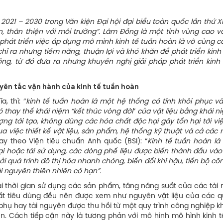
2021 – 2030 trong Văn kiện Đại hội đại biểu toàn quốc lần thứ XI
n, thân thiện với môi trường”. Lâm Đồng là một tỉnh vùng cao v
 phát triển việc áp dụng mô mình kinh tế tuần hoàn là vô cùng cầ
chỉ ra nhưng tiềm năng, thuận lợi và khó khăn để phát triển kinh
ồng, từ đó đưa ra nhưng khuyến nghị giải pháp phát triển kinh 
ên tắc vận hành của kinh tế tuần
hoàn
, thì: “
kinh tế tuần hoàn là một hệ thống có tính khôi phục và
ó thay thế kh
á
i niệm “kết thúc vòng đời
”
của vật liệu bằng khái n
g tái tạo, không dùng các hóa chất độc hại gây tổn hại tới việ
a việc thiết kế vật liệu, sản phẩm, hệ thống kỹ thuật và cả các
Hay theo Viện tiêu chuẩn Anh quốc (BSI): “
K
inh tế tuần hoàn là
ại hoặc tái sử dụng, các dòng phế liệu được biến thành đầu vào
i quá trình đô thị hóa nhanh chóng, biến đổi khí hậu, tiến bộ c
i nguyên thiên nhiên có hạn
”.
i thời gian sử dụng các sản phẩm, tăng năng suất của các tài 
ất tiêu dùng đều nên được xem như nguyên vật liệu của các qu
 phụ hay tài nguyên được thu hồi từ một quy trình công nghiệp 
ên. Cách tiếp cận này là tương phản với mô hình mô hình kinh 