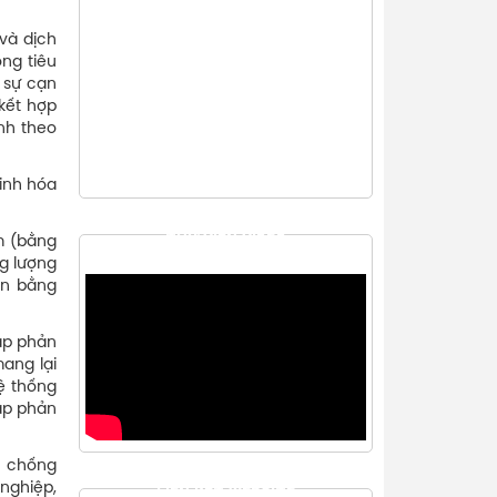
 và dịch
ộng tiêu
i sự cạn
 kết hợp
nh theo
sinh hóa
THƯ VIỆN VIDEO
m (bằng
g lượng
àn bằng
lặp phản
ang lại
ệ thống
ặp phản
c chống
nghiệp,
LIÊN KẾT WEBSITE