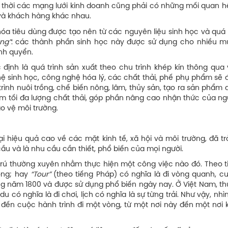
 thời các mạng lưới kinh doanh cũng phải có những mối quan h
và khách hàng khác nhau.
óa tiêu dùng được tạo nên từ các nguyên liệu sinh học và quá t
ng”
: các thành phần sinh học này được sử dụng cho nhiều m
inh quyển.
định là quá trình sản xuất theo chu trình khép kín thông qua 
ệ sinh học, công nghệ hóa lý, các chất thải, phế phụ phẩm sẽ 
rình nuôi trồng, chế biến nông, lâm, thủy sản, tạo ra sản phẩm 
iảm tối đa lượng chất thải, góp phần nâng cao nhận thức của n
o vệ môi trường.
g
ại hiệu quả cao về các mặt kinh tế, xã hội và môi trường, đã t
cầu và là nhu cầu cần thiết, phổ biến của mọi người.
ư trú thường xuyên nhằm thực hiện một công việc nào đó. Theo 
òng; hay
“Tour”
(theo tiếng Pháp) có nghĩa là đi vòng quanh, c
ng năm 1800 và được sử dụng phổ biến ngày nay. Ở Việt Nam, th
u có nghĩa là đi chơi, lịch có nghĩa là sự từng trải. Như vậy, nh
đến cuộc hành trình đi một vòng, từ một nơi này đến một nơi 