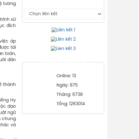
ệ tương
rình sử
ục đích
việc áp
được tái
an toàn,
gười dân
THỐNG KÊ TRUY CẬP
Online: 13
rở thành
Ngày: 875
Tháng: 6738
tiếng Hy
Tổng: 1283014
uộc dạo
uật ngữ
ìn chung
khác và