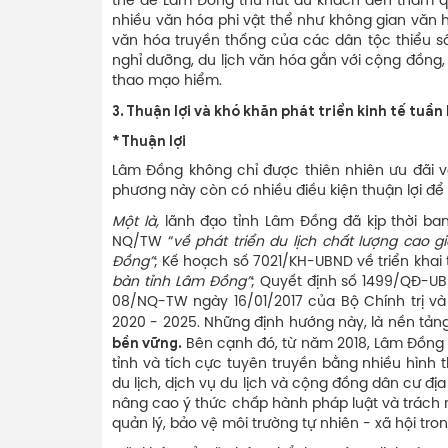
thế để Lâm Đồng thu hút du khách đến tham qu
nhiều văn hóa phi vật thể như không gian văn
văn hóa truyền thống của các dân tộc thiểu số
nghỉ dưỡng, du lịch văn hóa gắn với cộng đồng, du
thao mạo hiểm.
3.
Thuận lợi và khó khăn phát triển kinh tế tuần
* Thuận lợi
Lâm Đồng không chỉ được thiên nhiên ưu đãi về
phương này còn có nhiều điều kiện thuận lợi để p
Một là,
lãnh đạo tỉnh Lâm Đồng đã kịp thời ba
NQ/TW “
về phát triển du lịch chất lượng cao 
Đồng
”
; Kế hoạch số 7021/KH-UBND về triển khai 
bàn tỉnh Lâm Đồng”
; Quyết định số 1499/QĐ-UB
08/NQ-TW ngày 16/01/2017 của Bộ Chính trị và 
2020 - 2025. Những định hướng này, là nền tả
bền vững.
Bên cạnh đó, từ năm 2018, Lâm Đồng đ
tỉnh và tích cực tuyên truyền bằng nhiều hình
du lịch, dịch vụ du lịch và cộng đồng dân cư địa
nâng cao ý thức chấp hành pháp luật và trách n
quản lý, bảo vệ môi trường tự nhiên - xã hội tro