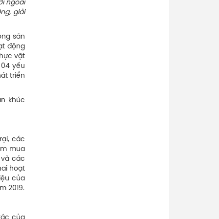
i ngoài
g, giải
ộng sản
ạt động
thực vật
 04 yếu
át triển
ân khúc
ại, các
tìm mua
 và các
hai hoạt
iệu của
m 2019.
tác của