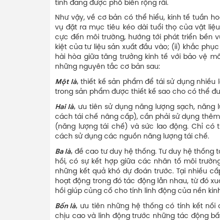
tính đang được phổ biến rộng rãi.
Như vậy, về cơ bản có thể hiểu, kinh tế tuần ho
vụ đặt ra mục tiêu kéo dài tuổi thọ của vật liệ
cực đến môi trường, hướng tới phát triển bền v
kiệt của tư liệu sản xuất đầu vào; (ii) khắc phục
hài hòa giữa tăng trưởng kinh tế với bảo vệ m
những nguyên tắc cơ bản sau:
Một là
,
thiết kế sản phẩm để tái sử dụng nhiều 
trong sản phẩm được thiết kế sao cho có thể đư
Hai là
,
ưu tiên sử dụng năng lượng sạch, năng l
cách tái chế nâng cấp), cần phải sử dụng thêm
(năng lượng tái chế) và sức lao động. Chỉ có
cách sử dụng các nguồn năng lượng tái chế.
Ba là
,
đề cao tư duy hệ thống. Tư duy hệ thống tậ
hồi, có sự kết hợp giữa các nhân tố môi trườn
những kết quả khó dự đoán trước. Tại nhiều c
hoạt động trong đó tác động lẫn nhau, từ đó x
hồi giúp củng cố cho tính linh động của nền kin
Bốn là
,
ưu tiên những hệ thống có tính kết nối
chịu cao và linh động trước những tác động bấ