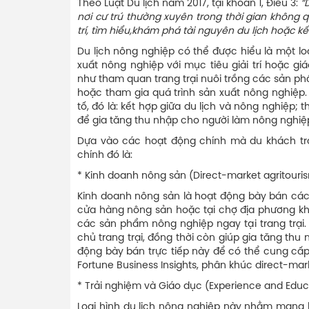
Theo Luật Du lịch năm 2017, tại khoản 1, Điều 3:
“
nơi cư trú thường xuyên trong thời gian không
trí, tìm hiểu,khám phá tài nguyên du lịch hoặc 
Du lịch nông nghiệp có thể được hiểu là một l
xuất nông nghiệp với mục tiêu giải trí hoặc g
như tham quan trang trại nuôi trồng các sản ph
hoặc tham gia quá trình sản xuất nông nghiệp
tố, đó là: kết hợp giữa du lịch và nông nghiệp
để gia tăng thu nhập cho người làm nông nghiệp
Dựa vào các hoạt động chính mà du khách trả
chính đó là:
* Kinh doanh nông sản (Direct-market agritouri
Kinh doanh nông sản là hoạt động bày bán các 
cửa hàng nông sản hoặc tại chợ địa phương kh
các sản phẩm nông nghiệp ngay tại trang trại.
chủ trang trại, đồng thời còn giúp gia tăng thu 
động bày bán trực tiếp này để có thể cung cấp
Fortune Business Insights, phân khúc direct-ma
* Trải nghiệm và Giáo dục (Experience and Educ
Loại hình du lịch nông nghiệp này nhằm mang l