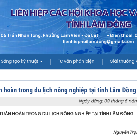
LIÊN HIỆP CÁC HỘI KHOA HỌC 
TỈNH LÂM ĐỒNG
 05 Trần Nhân Tông, Phường Lâm Viên - Đà Lạt
- Điện thoai:
lienhiephoilamdong@gmail.com
Sáng tạo kỹ thuật
Tư vấn phản biện
Giải thưởng
ần hoàn trong du lịch nông nghiệp tại tỉnh Lâm Đồng
Ngày đăng: 09 tháng 6 nă
Ế TUẦN HOÀN
TRONG
DU LỊCH
NÔNG NGHIỆP TẠI TỈNH LÂM ĐỒNG
Nguyễn Trọng