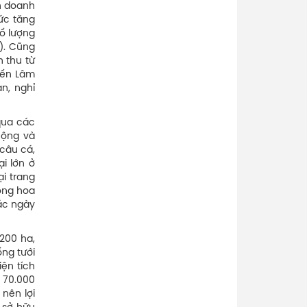
nh doanh
mức tăng
số lượng
h). Cũng
h thu từ
đến Lâm
n, nghỉ
 qua các
uộng và
 câu cá,
ại lớn ở
ại trang
ồng hoa
ác ngày
200 ha,
ống tưới
ện tích
 70.000
 nên lợi