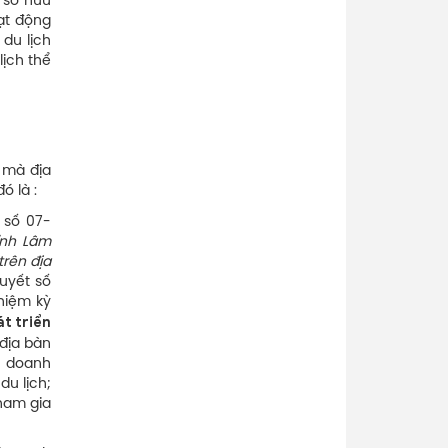
 sở hữu
ạt động
du lịch
lịch thể
 mà địa
ó là :
 số 07-
ỉnh Lâm
trên địa
uyết số
hiệm kỳ
t triển
 địa bàn
h doanh
du lịch;
tham gia