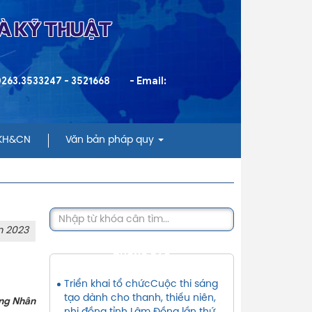
VÀ KỸ THUẬT
 0263.3533247 - 3521668
- Email:
 KH&CN
Văn bản pháp quy
m 2023
THÔNG BÁO
Triển khai tổ chứcCuộc thi sáng
tạo dành cho thanh, thiếu niên,
 Nhân