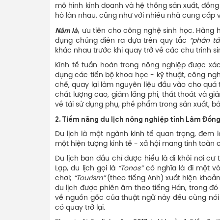
mô hình kinh doanh và hệ thống sản xuất, đồng
hỗ lẫn nhau, cũng như với nhiều nhà cung cấp 
Năm là
,
ưu tiên cho công nghệ sinh học. Hàng h
dụng chúng diễn ra dựa trên quy tắc
“phân tầ
khác nhau trước khi quay trở về các chu trình s
Kinh tế tuần hoàn trong nông nghiệp được xác 
dụng các tiến bộ khoa học - kỹ thuật, công ngh
chế, quay lại làm nguyên liệu đầu vào cho quá t
chất lượng cao, giảm lãng phí, thất thoát và g
về tái sử dụng phụ, phế phẩm trong sản xuất, bả
2.
Tiềm năng du lịch nông nghiệp tỉnh Lâm Đồn
Du lịch là một ngành kinh tế quan trọng, đem l
một hiện tượng kinh tế - xã hội mang tính toàn 
Du lịch ban đầu chỉ được hiểu là đi khỏi nơi c
Lạp, du lịch gọi là
“Tonos”
có nghĩa là đi một v
chơi;
“Tourism”
(theo tiếng Anh) xuất hiện khoả
du lịch được phiên âm theo tiếng Hán, trong đó d
về nguồn gốc của thuật ngữ này đều cùng nói 
có quay trở lại.