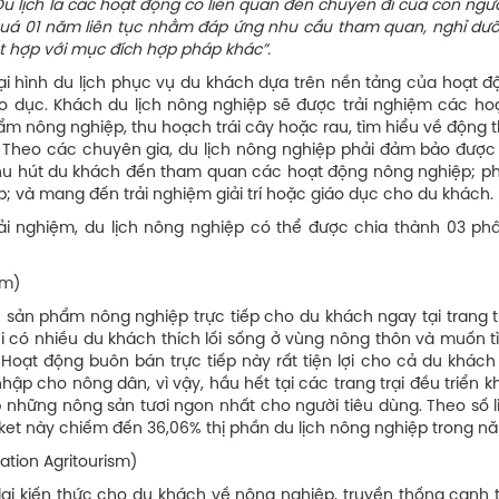
D
u lịch
l
à các hoạt động có liên quan đến chuyến đi của con ngườ
 quá 01 năm liên tục nhằm đáp ứng nhu cầu tham quan, nghỉ dưỡn
kết hợp với mục đích hợp pháp khác
”.
oại hình du lịch phục vụ du khách dựa trên nền tảng của hoạt đ
iáo dục. Khách du lịch nông nghiệp sẽ được trải nghiệm các ho
ẩm nông nghiệp, thu hoạch trái cây hoặc rau, tìm hiểu về động 
. Theo các chuyên gia, du lịch nông nghiệp phải đảm bảo được
; thu hút du khách đến tham quan các hoạt động nông nghiệp; ph
; và mang đến trải nghiệm giải trí hoặc giáo dục cho du khách.
i nghiệm, du lịch nông nghiệp có thể được chia thành 03 ph
sm)
sản phẩm nông nghiệp trực tiếp cho du khách ngay tại trang tr
i có nhiều du khách thích lối sống ở vùng nông thôn và muốn 
 Hoạt động buôn bán trực tiếp này rất tiện lợi cho cả du khách
nhập cho nông dân, vì vậy, hầu hết tại các trang trại đều triển k
 những nông sản tươi ngon nhất cho người tiêu dùng. Theo số l
rket này chiếm đến 36,06% thị phần du lịch nông nghiệp trong nă
ation Agritourism)
ại kiến thức cho du khách về nông nghiệp, truyền thống canh 