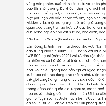
vùng nông thôn, quá trình sản xuất và phân p
bảo tồn môi trường. Du khách tham gia loại hìn
học cách trồng trọt, chăn nuôi, chế biến nông
biệt phù hợp với các nhóm trẻ em, học sinh, sin
Hidden Villa, một trang trại nuôi trồng ở ba
quan các trang trại rau hữu cơ, các trại chăn n
dục nông nghiệp như vắt sữa bò, làm vườn, học 
* Sự kiện và Giải trí (Event and Recreation Agrito
Lâm Đồng là tỉnh miền núi thuộc khu vực Nam T
cao trung bình từ 800m - 1.500m so với mực nướ
1.415.500 người (năm 2020) với 43 dân tộc khác n
tự nhiên và xã hội để phát triển du lịch nói chu
hậu ôn hòa và mát mẻ quanh năm, có nhiều cảnh
hoa, với nhiều giống hoa bản địa và ngoại nh
xuân tạo nên nét riêng cho thành phố. Diện tích
thế giới LangBiang; hàng chục thác nước, hồ lớn
đa dạng sinh học trên 597.000 ha đã hình thà
thắng cảnh cấp quốc gia. Ngoài ra, thành phố Đ
hoa truyền thống đã hình thành nên 35 khu điểm
gia hồ Tuyền Lâm với diện tích trên 3.000 ha. T
cơ sở lưu trú du lịch với trên 29.400 phòng; tr