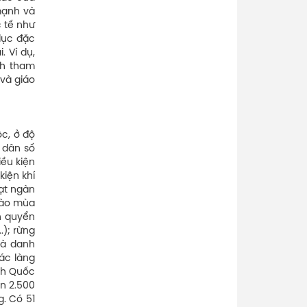
mạnh và
c tế như
dục đặc
. Ví dụ,
ch tham
 và giáo
c, ở độ
, dân số
iều kiện
kiện khí
ạt ngàn
vào mùa
nh quyển
.); rừng
là danh
các làng
ịch Quốc
ên 2.500
g. Có 51