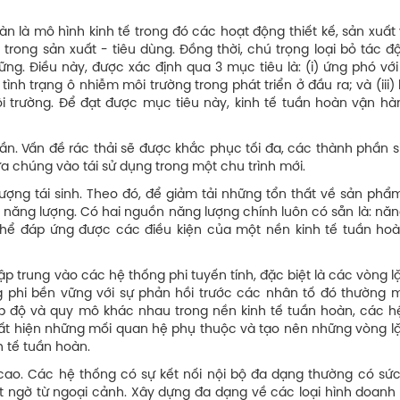
àn là mô hình kinh tế trong đó các hoạt động thiết kế, sản xuất
u trong sản xuất - tiêu dùng. Đồng thời, chú trọng loại bỏ tác đ
ững. Điều này, được xác định qua 3 mục tiêu là: (i) ứng phó vớ
 tình trạng ô nhiễm môi trường trong phát triển ở đầu ra; và (iii)
ôi trường. Để đạt được mục tiêu này, kinh tế tuần hoàn vận hà
lần. Vấn đề rác thải sẽ được khắc phục tối đa, các thành phần 
a chúng vào tái sử dụng trong một chu trình mới.
ượng tái sinh. Theo đó, để giảm tải những tổn thất về sản phẩ
 năng lượng. Có hai nguồn năng lượng chính luôn có sẵn là: năn
 thể đáp ứng được các điều kiện của một nền kinh tế tuần ho
p trung vào các hệ thống phi tuyến tính, đặc biệt là các vòng 
g phi bền vững với sự phản hồi trước các nhân tố đó thường m
ấp độ và quy mô khác nhau trong nền kinh tế tuần hoàn, các h
uất hiện những mối quan hệ phụ thuộc và tạo nên những vòng l
h tế tuần hoàn.
 cao. Các hệ thống có sự kết nối nội bộ đa dạng thường có sứ
t ngờ từ ngoại cảnh. Xây dựng đa dạng về các loại hình doanh 