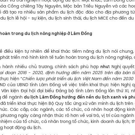
an và trải nghiệm hoạt động du lịch. Mặt khác, Lâm Đồng còn
 hóa Cồng chiêng Tây Nguyên, Mộc bản Triều Nguyễn và các ho
 đã tạo ra nhiều sản phẩm du lịch độc đáo cho địa phương từ 
 lịch lễ hội - sự kiện, du lịch sinh thái, du lịch MICE cho đến du 
 hoàn trong du lịch
nông nghiệp ở Lâm Đồng
 điều kiện tự nhiên để khai thác tiềm năng du lịch nói chung,
hát triển mô hình kinh tế tuần hoàn trong du lịch nông nghiệp, đ
như:
n hành nhiều chủ trương, chính sách phù hợp
Nghị quyết
giai đoạn 2016 - 2020, định hướng đến năm 2025 trên địa bàn t
thực hiện “
Chiến lược phát triển du lịch Việt Nam đến năm 2030 
ND của UBND tỉnh Lâm Đồng về việc triển khai thực hiện Nghị q
Văn kiện Đại hội đại biểu Đảng bộ tỉnh Lâm Đồng lần thứ XI, n
du lịch Lâm Đồng hướng đến nền du lịch xanh và phá
ng để ngành
ã triển khai thực hiện Bộ Quy tắc ứng xử văn minh du lịch trên
 thức. Các cấp, các ngành, các tổ chức, cá nhân hoạt động kin
 phương ngày càng nhận thức rõ hơn về vai trò, vị trí của ngành 
hiệm của tổ chức, cá nhân trong tổ chức, kinh doanh du lịch; 
ng hoạt động du lịch.