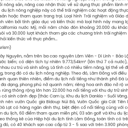
hối nông sản, nâng cao nhận thức về sử dụng thực phẩm lành 
h du lịch nông nghiệp này có thể trải nghiệm các hoạt động thự
 sản hoặc tham quan trang trại. Loại hình Trải nghiệm và Giáo 
h viên bởi tính giáo dục và kiến thức mà loại hình này mang lại
ng California nước Mỹ, mỗi năm chào đón khoảng 20.000 du khá
uôi và 30.000 lượt khách tham gia các chương trình trải nghiệm
hỏi kiến thức về thực phẩm...
urism)
ây Nguyên, nằm trên ba cao nguyên Lâm Viên - Di Linh - Bảo Lộ
c biển; có diện tích tự nhiên 9.773,54km² (lớn thứ 7 cả nước)
hau cư trú và sinh sống. Là tỉnh có nhiều tiềm năng, lợi thế về đ
ng, trong đó có du lịch nông nghiệp. Theo đó, Lâm Đồng với điều 
 quan thiên nhiên, điểm du lịch nổi tiếng như thành phố Đà L
ập đa dạng, phong phú nở quanh năm; riêng hoa anh đào nở rộ 
 rừng thông rộng lớn hơn 22.000 ha nổi tiếng với Khu dự trữ si
 có sinh cảnh đẹp (thác Cam Ly, Khu du lịch Dankia - Suối Vàng..
nh nên vườn Quốc gia Bidoup Núi Bà, Vườn Quốc gia Cát Tiên 
à Lạt có hàng ngàn dinh thự, biệt điện cổ nổi tiếng cùng với 
 du lịch, 60 điểm tham quan miễn phí, 03 sân golf và Khu du l
heo thống kê của Hiệp hội du lịch tỉnh Lâm Đồng, toàn tỉnh có tr
ong đó, có 40 khách sạn cao cấp từ 3 - 5 sao với trên 3.900 phòn