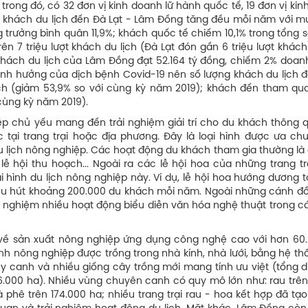
 trong đó, có 32 đơn vị kinh doanh lữ hành quốc tế, 19 đơn vị ki
lượt khách du lịch đến Đà Lạt - Lâm Đồng tăng đều mỗi năm với 
ng trưởng bình quân 11,9%; khách quốc tế chiếm 10,1% trong tổng 
n 7 triệu lượt khách du lịch (Đà Lạt đón gần 6 triệu lượt khác
 khách du lịch của Lâm Đồng đạt 52.164 tỷ đồng, chiếm 2% doan
ảnh hưởng của dịch bệnh Covid-19 nên số lượng khách du lịch 
ch (giảm 53,9% so với cùng kỳ năm 2019); khách đến tham qua
 cùng kỳ năm 2019).
ghiệp chủ yếu mang đến trải nghiệm giải trí cho du khách thông
tại trang trại hoặc địa phương. Đây là loại hình được ưa ch
du lịch nông nghiệp. Các hoạt động du khách tham gia thường là
ễ hội thu hoạch... Ngoài ra các lễ hội hoa của những trang tr
 hình du lịch nông nghiệp này. Ví dụ, lễ hội hoa hướng dương t
ng thu hút khoảng 200.000 du khách mỗi năm. Ngoài những cánh đ
 nghiệm nhiều hoạt động biểu diễn văn hóa nghệ thuật trong c
về sản xuất nông nghiệp ứng dụng công nghệ cao với hơn 60.
h nông nghiệp được trồng trong nhà kính, nhà lưới, bằng hệ th
y canh và nhiều giống cây trồng mới mang tính ưu việt (tổng di
86.000 ha). Nhiều vùng chuyên canh có quy mô lớn như: rau trên
à phê trên 174.000 ha; nhiều trang trại rau - hoa kết hợp đã tạo