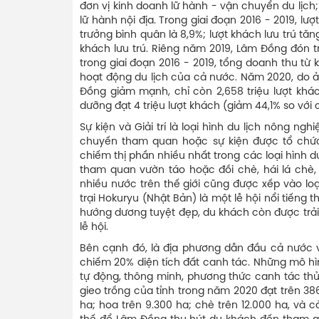
đơn vị kinh doanh lữ hành - vận chuyển du lịch;
lữ hành nội địa. Trong giai đoạn 2016 - 2019, 
trưởng bình quân là 8,9%; lượt khách lưu trú tă
khách lưu trú. Riêng năm 2019, Lâm Đồng đón trê
trong giai đoạn 2016 - 2019, tổng doanh thu từ
hoạt động du lịch của cả nước. Năm 2020, do 
Đồng giảm mạnh, chỉ còn 2,658 triệu lượt khá
dưỡng đạt 4 triệu lượt khách (giảm 44,1% so với
Sự kiện và Giải trí là loại hình du lịch nông n
chuyến tham quan hoặc sự kiện được tổ chức 
chiếm thị phần nhiều nhất trong các loại hình 
tham quan vườn táo hoặc đồi chè, hái lá chè, l
nhiều nước trên thế giới cũng được xếp vào loại
trại Hokuryu (Nhật Bản) là một lễ hội nổi tiế
hướng dương tuyệt đẹp, du khách còn được trải
lễ hội.
Bên cạnh đó, là địa phương dẫn đầu cả nước 
chiếm 20% diện tích đất canh tác. Những mô hìn
tự động, thông minh, phương thức canh tác thủ
gieo trồng của tỉnh trong năm 2020 đạt trên 3
ha; hoa trên 9.300 ha; chè trên 12.000 ha, và c