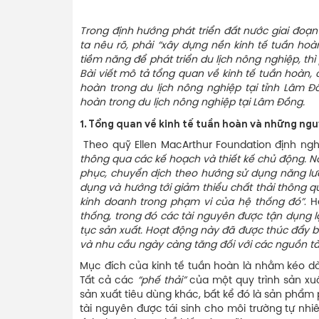
Trong định hướng phát triển đất nước giai đoạn 
ta nêu rõ, phải “xây dựng nền kinh tế tuần hoà
tiềm năng để phát triển du lịch nông nghiệp, thì
Bài viết mô tả tổng quan về kinh tế tuần hoàn, 
hoàn trong du lịch nông nghiệp tại tỉnh Lâm Đ
hoàn trong du lịch nông nghiệp tại Lâm Đồng.
1. Tổng quan về k
inh tế tuần hoàn và nh
ững
nguy
Theo quỹ Ellen MacArthur Foundation định nghĩa
thông qua các kế hoạch và thiết kế chủ động. N
phục, chuyển dịch theo hướng sử dụng năng lượn
dụng và hướng tới giảm thiểu chất thải thông qu
kinh doanh trong phạm vi của hệ thống đó”
. 
thống, trong đó các tài nguyên được tận dụng l
tục sản xuất. Hoạt động này đã được thúc đẩy bở
và nhu cầu ngày càng tăng đối với các nguồn tà
Mục đích của kinh tế tuần hoàn là nhằm kéo dà
Tất cả các
“
phế thải
”
của một quy trình sản xu
sản xuất tiêu dùng khác, bất kể đó là sản phẩm
tài nguyên được tái sinh cho môi trường tự nhi