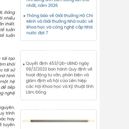
nhi đồng tỉnh Lâm Đồng lần thứ
nhất, năm 2026
II, Đảng
Thông báo về Giải thưởng Hồ Chí
ới nhiều
Minh và Giải thưởng Nhà nước về
n thiết.
khoa học và công nghệ cấp Nhà
 tế tuần
nước đợt 7
tế tuần
VĂN BẢN MỚI
 tái tạo
Quyết định 453/QĐ-UBND ngày
iệm khôi
08/3/2023 ban hành Quy định về
c tái sử
hoạt động tư vấn, phản biện và
 mô hình
giám định xã hội của Liên hiệp
 một hệ
các Hội Khoa học và Kỹ thuật tỉnh
 để tiếp
Lâm Đồng
ông nghệ
nguyên.
THƯ VIỆN HÌNH ẢNH
y trình
khác hay
tế tuyến