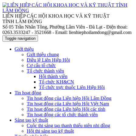
LIÊN HIỆP CÁC HỘI KHOA HỌC VÀ KỸ THUẬT
TỈNH LÂM ĐỒNG
Số 05 Trần Nhân Tông, Phường Lâm Viên - Đà Lạt
- Điện thoai:
0263.3533247 - 3521668
- Email: lienhiephoilamdong@gmail.com
Toggle navigation
Giới thiệu
Giới thiệu chung
Điều lệ Liên Hiệp Hội
Cơ cấu tổ chức
Tổ chức thành viên
Hội thành viên
Tổ chức KH&CN
Tổ chức trực thuộc Liên Hiệp Hội
Tin hoạt động
Tin hoạt động của Liên hiệp Hội Lâm Đồng
Tin hoạt động của Liên hiệp Hội Việt Nam
Tin hoạt động của Liên hiệp Hội các tỉnh
Tin hoạt động các tổ chức thành viên
Sáng tạo kỹ thuật
Cuộc thi sáng tạo thanh thiếu niên nhi đồng
Hội thi sáng tạo kỹ thuật