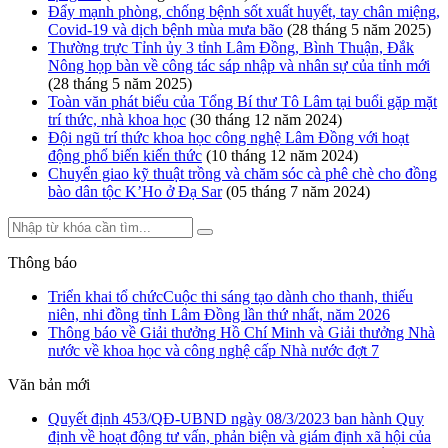
Đẩy mạnh phòng, chống bệnh sốt xuất huyết, tay chân miệng,
Covid-19 và dịch bệnh mùa mưa bão
(28 tháng 5 năm 2025)
Thường trực Tỉnh ủy 3 tỉnh Lâm Đồng, Bình Thuận, Đắk
Nông họp bàn về công tác sáp nhập và nhân sự của tỉnh mới
(28 tháng 5 năm 2025)
Toàn văn phát biểu của Tổng Bí thư Tô Lâm tại buổi gặp mặt
trí thức, nhà khoa học
(30 tháng 12 năm 2024)
Đội ngũ trí thức khoa học công nghệ Lâm Đồng với hoạt
động phổ biến kiến thức
(10 tháng 12 năm 2024)
Chuyển giao kỹ thuật trồng và chăm sóc cà phê chè cho đồng
bào dân tộc K’Ho ở Đạ Sar
(05 tháng 7 năm 2024)
Thông báo
Triển khai tổ chứcCuộc thi sáng tạo dành cho thanh, thiếu
niên, nhi đồng tỉnh Lâm Đồng lần thứ nhất, năm 2026
Thông báo về Giải thưởng Hồ Chí Minh và Giải thưởng Nhà
nước về khoa học và công nghệ cấp Nhà nước đợt 7
Văn bản mới
Quyết định 453/QĐ-UBND ngày 08/3/2023 ban hành Quy
định về hoạt động tư vấn, phản biện và giám định xã hội của