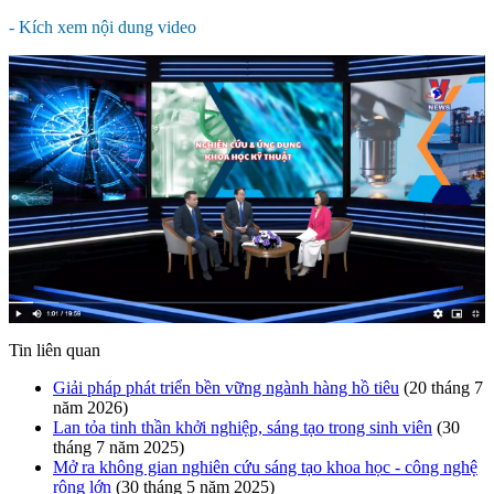
- Kích xem nội dung video
Tin liên quan
Giải pháp phát triển bền vững ngành hàng hồ tiêu
(20 tháng 7
năm 2026)
Lan tỏa tinh thần khởi nghiệp, sáng tạo trong sinh viên
(30
tháng 7 năm 2025)
Mở ra không gian nghiên cứu sáng tạo khoa học - công nghệ
rộng lớn
(30 tháng 5 năm 2025)