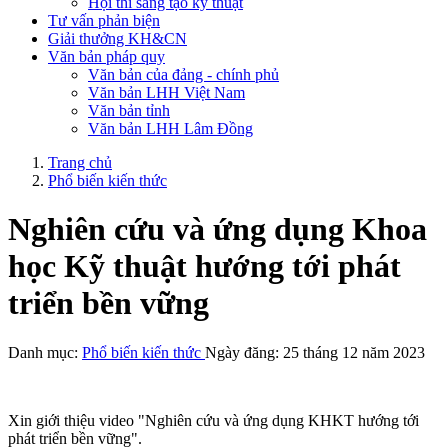
Hội thi sáng tạo kỹ thuật
Tư vấn phản biện
Giải thưởng KH&CN
Văn bản pháp quy
Văn bản của đảng - chính phủ
Văn bản LHH Việt Nam
Văn bản tỉnh
Văn bản LHH Lâm Đồng
Trang chủ
Phổ biến kiến thức
Nghiên cứu và ứng dụng Khoa
học Kỹ thuật hướng tới phát
triển bền vững
Danh mục:
Phổ biến kiến thức
Ngày đăng: 25 tháng 12 năm 2023
Xin giới thiệu video "Nghiên cứu và ứng dụng KHKT hướng tới
phát triển bền vững".