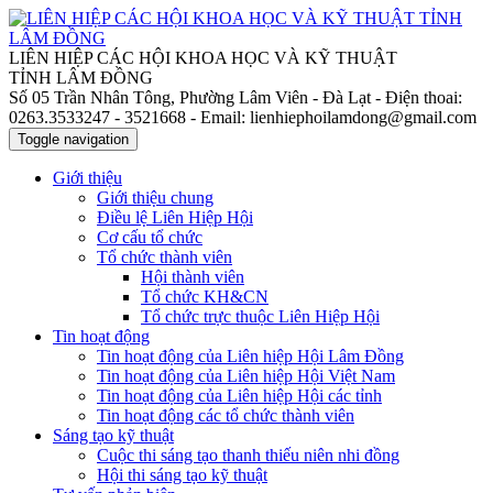
LIÊN HIỆP CÁC HỘI KHOA HỌC VÀ KỸ THUẬT
TỈNH LÂM ĐỒNG
Số 05 Trần Nhân Tông, Phường Lâm Viên - Đà Lạt
- Điện thoai:
0263.3533247 - 3521668
- Email: lienhiephoilamdong@gmail.com
Toggle navigation
Giới thiệu
Giới thiệu chung
Điều lệ Liên Hiệp Hội
Cơ cấu tổ chức
Tổ chức thành viên
Hội thành viên
Tổ chức KH&CN
Tổ chức trực thuộc Liên Hiệp Hội
Tin hoạt động
Tin hoạt động của Liên hiệp Hội Lâm Đồng
Tin hoạt động của Liên hiệp Hội Việt Nam
Tin hoạt động của Liên hiệp Hội các tỉnh
Tin hoạt động các tổ chức thành viên
Sáng tạo kỹ thuật
Cuộc thi sáng tạo thanh thiếu niên nhi đồng
Hội thi sáng tạo kỹ thuật