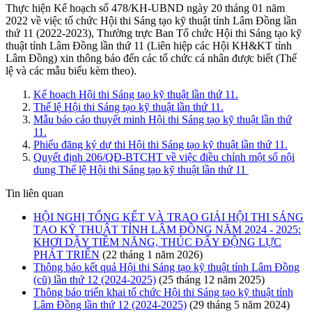
Thực hiện Kế hoạch số 478/KH-UBND ngày 20 tháng 01 năm
2022 về việc tổ chức Hội thi Sáng tạo kỹ thuật tỉnh Lâm Đồng lần
thứ 11 (2022-2023), Thường trực Ban Tổ chức Hội thi Sáng tạo kỹ
thuật tỉnh Lâm Đồng lần thứ 11 (Liên hiệp các Hội KH&KT tỉnh
Lâm Đồng) xin thông báo đến các tổ chức cá nhân được biết (Thể
lệ và các mẫu biểu kèm theo).
Kế hoạch Hội thi Sáng tạo kỹ thuật lần thứ 11.
Thể lệ Hội thi Sáng tạo kỹ thuật lần thứ 11.
Mẫu báo cáo thuyết minh Hội thi Sáng tạo kỹ thuật lần thứ
11.
Phiếu đăng ký dự thi Hội thi Sáng tạo kỹ thuật lần thứ 11.
Quyết định 206/QĐ-BTCHT về việc điều chỉnh một số nội
dung Thể lệ Hội thi Sáng tạo kỹ thuật lần thứ 11
Tin liên quan
HỘI NGHỊ TỔNG KẾT VÀ TRAO GIẢI HỘI THI SÁNG
TẠO KỸ THUẬT TỈNH LÂM ĐỒNG NĂM 2024 - 2025:
KHƠI DẬY TIỀM NĂNG, THÚC ĐẨY ĐỘNG LỰC
PHÁT TRIỂN
(22 tháng 1 năm 2026)
Thông báo kết quả Hội thi Sáng tạo kỹ thuật tỉnh Lâm Đồng
(cũ) lần thứ 12 (2024-2025)
(25 tháng 12 năm 2025)
Thông báo triển khai tổ chức Hội thi Sáng tạo kỹ thuật tỉnh
Lâm Đồng lần thứ 12 (2024-2025)
(29 tháng 5 năm 2024)