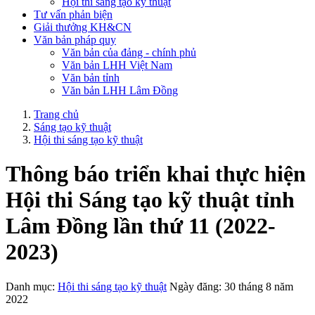
Hội thi sáng tạo kỹ thuật
Tư vấn phản biện
Giải thưởng KH&CN
Văn bản pháp quy
Văn bản của đảng - chính phủ
Văn bản LHH Việt Nam
Văn bản tỉnh
Văn bản LHH Lâm Đồng
Trang chủ
Sáng tạo kỹ thuật
Hội thi sáng tạo kỹ thuật
Thông báo triển khai thực hiện
Hội thi Sáng tạo kỹ thuật tỉnh
Lâm Đồng lần thứ 11 (2022-
2023)
Danh mục:
Hội thi sáng tạo kỹ thuật
Ngày đăng: 30 tháng 8 năm
2022