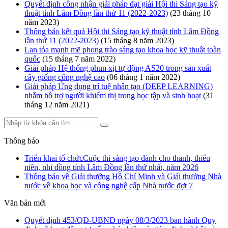
Quyết định công nhận giải pháp đạt giải Hội thi Sáng tạo kỹ
thuật tỉnh Lâm Đồng lần thứ 11 (2022-2023)
(23 tháng 10
năm 2023)
Thông báo kết quả Hội thi Sáng tạo kỹ thuật tỉnh Lâm Đồng
lần thứ 11 (2022-2023)
(15 tháng 8 năm 2023)
Lan tỏa mạnh mẽ phong trào sáng tạo khoa học kỹ thuật toàn
quốc
(15 tháng 7 năm 2022)
Giải pháp Hệ thống phun xịt tự động AS20 trong sản xuất
cây giống công nghệ cao
(06 tháng 1 năm 2022)
Giải pháp Ứng dụng trí tuệ nhân tạo (DEEP LEARNING)
nhằm hỗ trợ người khiếm thị trong học tập và sinh hoạt
(31
tháng 12 năm 2021)
Thông báo
Triển khai tổ chứcCuộc thi sáng tạo dành cho thanh, thiếu
niên, nhi đồng tỉnh Lâm Đồng lần thứ nhất, năm 2026
Thông báo về Giải thưởng Hồ Chí Minh và Giải thưởng Nhà
nước về khoa học và công nghệ cấp Nhà nước đợt 7
Văn bản mới
Quyết định 453/QĐ-UBND ngày 08/3/2023 ban hành Quy