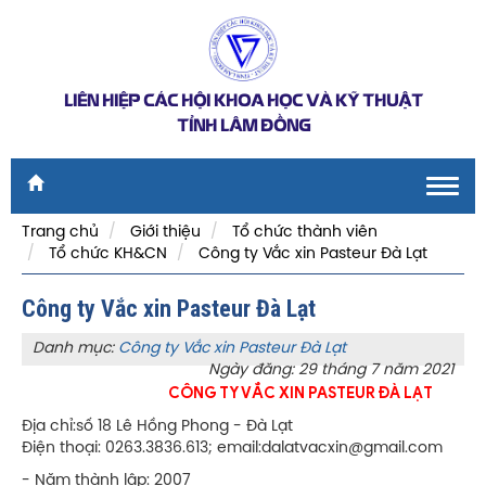
LIÊN HIỆP CÁC HỘI KHOA HỌC VÀ KỸ THUẬT
TỈNH LÂM ĐỒNG
Toggl
navig
Trang chủ
Giới thiệu
Tổ chức thành viên
Tổ chức KH&CN
Công ty Vắc xin Pasteur Đà Lạt
Công ty Vắc xin Pasteur Đà Lạt
Danh mục:
Công ty Vắc xin Pasteur Đà Lạt
Ngày đăng: 29 tháng 7 năm 2021
CÔNG TY VẮC XIN PASTEUR ĐÀ LẠT
Địa chỉ:số 18 Lê Hồng Phong - Đà Lạt
Điện thoại: 0263.3836.613; email:dalatvacxin@gmail.com
- Năm thành lập: 2007