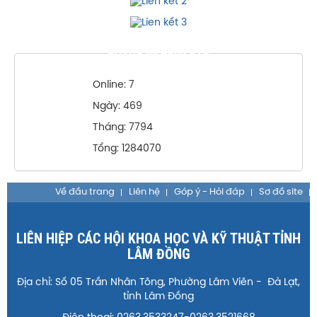
THỐNG KÊ TRUY CẬP
Online: 7
Ngày: 469
Tháng: 7794
Tổng: 1284070
Về đầu trang
Liên hệ
Góp ý - Hỏi đáp
Sơ đồ site
LIÊN HIỆP CÁC HỘI KHOA HỌC VÀ KỸ THUẬT TỈNH
LÂM ĐỒNG
Địa chỉ: Số 05 Trần Nhân Tông, Phường Lâm Viên - Đà Lạt,
tỉnh Lâm Đồng