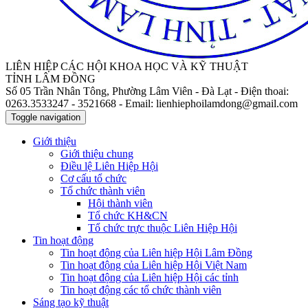
LIÊN HIỆP CÁC HỘI KHOA HỌC VÀ KỸ THUẬT
TỈNH LÂM ĐỒNG
Số 05 Trần Nhân Tông, Phường Lâm Viên - Đà Lạt
- Điện thoai:
0263.3533247 - 3521668
- Email: lienhiephoilamdong@gmail.com
Toggle navigation
Giới thiệu
Giới thiệu chung
Điều lệ Liên Hiệp Hội
Cơ cấu tổ chức
Tổ chức thành viên
Hội thành viên
Tổ chức KH&CN
Tổ chức trực thuộc Liên Hiệp Hội
Tin hoạt động
Tin hoạt động của Liên hiệp Hội Lâm Đồng
Tin hoạt động của Liên hiệp Hội Việt Nam
Tin hoạt động của Liên hiệp Hội các tỉnh
Tin hoạt động các tổ chức thành viên
Sáng tạo kỹ thuật