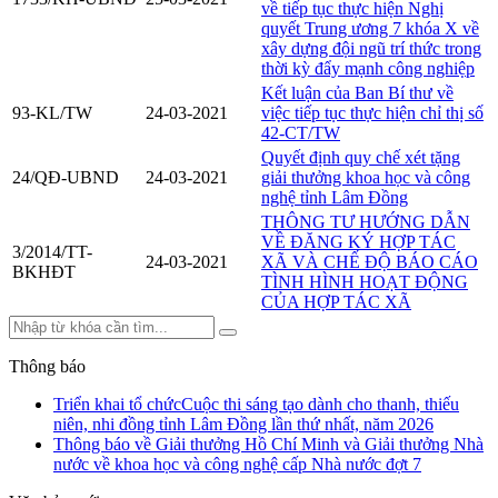
về tiếp tục thực hiện Nghị
quyết Trung ương 7 khóa X về
xây dựng đội ngũ trí thức trong
thời kỳ đẩy mạnh công nghiệp
Kết luận của Ban Bí thư về
93-KL/TW
24-03-2021
việc tiếp tục thực hiện chỉ thị số
42-CT/TW
Quyết định quy chế xét tặng
24/QĐ-UBND
24-03-2021
giải thưởng khoa học và công
nghệ tỉnh Lâm Đồng
THÔNG TƯ HƯỚNG DẪN
VỀ ĐĂNG KÝ HỢP TÁC
3/2014/TT-
24-03-2021
XÃ VÀ CHẾ ĐỘ BÁO CÁO
BKHĐT
TÌNH HÌNH HOẠT ĐỘNG
CỦA HỢP TÁC XÃ
Thông báo
Triển khai tổ chứcCuộc thi sáng tạo dành cho thanh, thiếu
niên, nhi đồng tỉnh Lâm Đồng lần thứ nhất, năm 2026
Thông báo về Giải thưởng Hồ Chí Minh và Giải thưởng Nhà
nước về khoa học và công nghệ cấp Nhà nước đợt 7