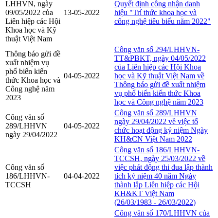
LHHVN, ngày
Quyết định công nhận danh
09/05/2022 của
13-05-2022
hiệu "Trí thức khoa học và
Liên hiệp các Hội
công nghệ tiêu biểu năm 2022"
Khoa học và Kỹ
thuật Việt Nam
Công văn số 294/LHHVN-
Thông báo gửi đề
TT&PBKT, ngày 04/05/2022
xuất nhiệm vụ
của Liên hiệp các Hội Khoa
phổ biến kiến
04-05-2022
học và Kỹ thuật Việt Nam về
thức Khoa học và
Thông báo gửi đề xuất nhiệm
Công nghệ năm
vụ phổ biến kiến thức Khoa
2023
học và Công nghệ năm 2023
Công văn số 289/LHHVN
Công văn số
ngày 29/04/2022 về việc tổ
289/LHHVN
04-05-2022
chức hoạt động kỷ niệm Ngày
ngày 29/04/2022
KH&CN Việt Nam 2022
Công văn số 186/LHHVN-
TCCSH, ngày 25/03/2022 về
Công văn số
việc phát động thi đua lập thành
186/LHHVN-
04-04-2022
tích kỷ niệm 40 năm Ngày
TCCSH
thành lập Liên hiệp các Hội
KH&KT Việt Nam
(26/03/1983 - 26/03/2022)
Công văn số 170/LHHVN của