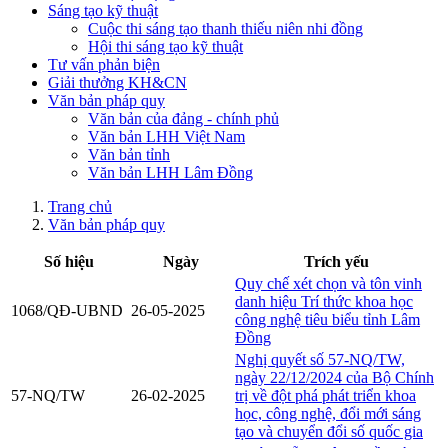
Sáng tạo kỹ thuật
Cuộc thi sáng tạo thanh thiếu niên nhi đồng
Hội thi sáng tạo kỹ thuật
Tư vấn phản biện
Giải thưởng KH&CN
Văn bản pháp quy
Văn bản của đảng - chính phủ
Văn bản LHH Việt Nam
Văn bản tỉnh
Văn bản LHH Lâm Đồng
Trang chủ
Văn bản pháp quy
Số hiệu
Ngày
Trích yếu
Quy chế xét chọn và tôn vinh
danh hiệu Trí thức khoa học
1068/QĐ-UBND
26-05-2025
công nghệ tiêu biểu tỉnh Lâm
Đồng
Nghị quyết số 57-NQ/TW,
ngày 22/12/2024 của Bộ Chính
57-NQ/TW
26-02-2025
trị về đột phá phát triển khoa
học, công nghệ, đổi mới sáng
tạo và chuyển đổi số quốc gia