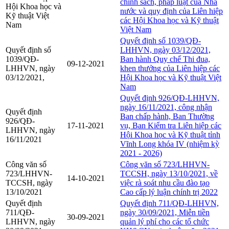
chính sách, pháp luật của Nhà
Hội Khoa học và
nước và quy định của Liên hiệp
Kỹ thuật Việt
các Hội Khoa học và Kỹ thuật
Nam
Việt Nam
Quyết định số 1039/QĐ-
Quyết định số
LHHVN, ngày 03/12/2021,
1039/QĐ-
Ban hành Quy chế Thi đua,
09-12-2021
LHHVN, ngày
khen thưởng của Liên hiệp các
03/12/2021,
Hội Khoa học và Kỹ thuật Việt
Nam
Quyết định 926/QĐ-LHHVN,
ngày 16/11/2021, công nhận
Quyết định
Ban chấp hành, Ban Thường
926/QĐ-
17-11-2021
vụ, Ban Kiểm tra Liên hiệp các
LHHVN, ngày
Hội Khoa học và Kỹ thuật tỉnh
16/11/2021
Vĩnh Long khóa IV (nhiệm kỳ
2021 - 2026)
Công văn số
Công văn số 723/LHHVN-
723/LHHVN-
TCCSH, ngày 13/10/2021, về
14-10-2021
TCCSH, ngày
việc rà soát nhu cầu đào tạo
13/10/2021
Cao cấp lý luận chính trị 2022
Quyết định
Quyết định 711/QĐ-LHHVN,
711/QĐ-
ngày 30/09/2021, Miễn tiền
30-09-2021
LHHVN, ngày
quản lý phí cho các tổ chức