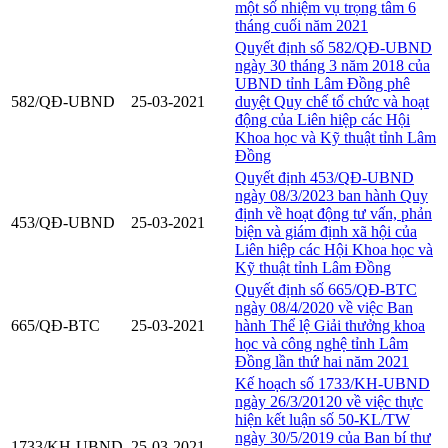
một số nhiệm vụ trọng tâm 6
tháng cuối năm 2021
Quyết định số 582/QĐ-UBND
ngày 30 tháng 3 năm 2018 của
UBND tỉnh Lâm Đồng phê
582/QĐ-UBND
25-03-2021
duyệt Quy chế tổ chức và hoạt
động của Liên hiệp các Hội
Khoa học và Kỹ thuật tỉnh Lâm
Đồng
Quyết định 453/QĐ-UBND
ngày 08/3/2023 ban hành Quy
định về hoạt động tư vấn, phản
453/QĐ-UBND
25-03-2021
biện và giám định xã hội của
Liên hiệp các Hội Khoa học và
Kỹ thuật tỉnh Lâm Đồng
Quyết định số 665/QĐ-BTC
ngày 08/4/2020 về việc Ban
665/QĐ-BTC
25-03-2021
hành Thể lệ Giải thưởng khoa
học và công nghệ tỉnh Lâm
Đồng lần thứ hai năm 2021
Kế hoạch số 1733/KH-UBND
ngày 26/3/20120 về việc thực
hiện kết luận số 50-KL/TW
ngày 30/5/2019 của Ban bí thư
1733/KH-UBND
25-03-2021