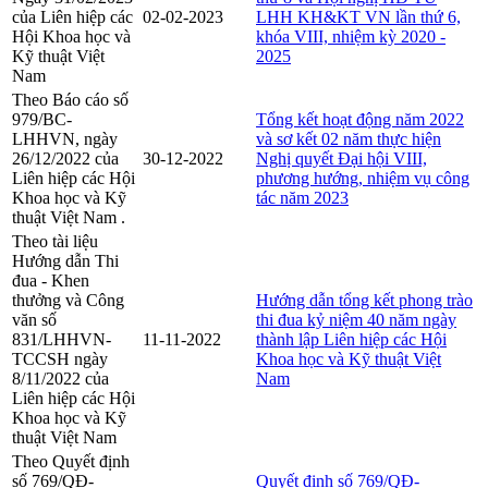
của Liên hiệp các
02-02-2023
LHH KH&KT VN lần thứ 6,
Hội Khoa học và
khóa VIII, nhiệm kỳ 2020 -
Kỹ thuật Việt
2025
Nam
Theo Báo cáo số
979/BC-
Tổng kết hoạt động năm 2022
LHHVN, ngày
và sơ kết 02 năm thực hiện
26/12/2022 của
30-12-2022
Nghị quyết Đại hội VIII,
Liên hiệp các Hội
phương hướng, nhiệm vụ công
Khoa học và Kỹ
tác năm 2023
thuật Việt Nam .
Theo tài liệu
Hướng dẫn Thi
đua - Khen
thưởng và Công
Hướng dẫn tổng kết phong trào
văn số
thi đua kỷ niệm 40 năm ngày
831/LHHVN-
11-11-2022
thành lập Liên hiệp các Hội
TCCSH ngày
Khoa học và Kỹ thuật Việt
8/11/2022 của
Nam
Liên hiệp các Hội
Khoa học và Kỹ
thuật Việt Nam
Theo Quyết định
số 769/QĐ-
Quyết định số 769/QĐ-