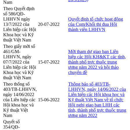
Nam
Theo Quyết định
số 586/QĐ-
LHHVN ngày
Quyết định tổ chức hoạt động
13/7/2022 của
20-07-2022
của Cụm/Khối thi đua Hội
Liên hiệp các Hội
thành viên LHHVN
Khoa học và Kỹ
thuật Việt Nam
Theo giấy mời số
461/GM-
Mời tham dự giao ban Liên
LHHVN, ngày
hiệp các Hội KH&KT các tỉnh,
07/7/2022 của
15-07-2022
thành phố trực thuộc trung
Liên hiệp các Hội
ương năm 2022 và hội thảo
Khoa học và Kỹ
chuyên đề
thuật Việt Nam
Theo thống số
Thông báo số 403/TB-
403/TB-LHHVN,
LHHVN, ngày 14/06/2022 của
ngày 14/06/2022
Liên hiệp các Hội khoa học và
của Liên hiệp các
15-06-2022
Kỹ thuật Việt Nam về tổ chức
Hội khoa học và
Hội nghị giao ban LHH các
Kỹ thuật Việt
tỉnh, thành phố trực thuộc trung
Nam
ương năm 2022
Quyết số
354/QĐ-