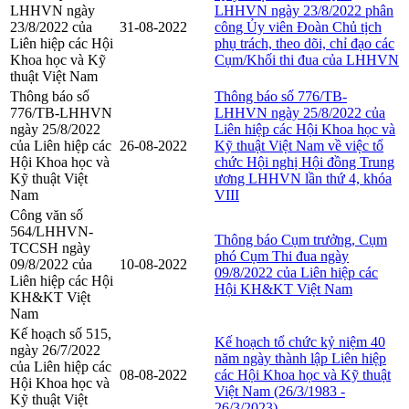
LHHVN ngày
LHHVN ngày 23/8/2022 phân
23/8/2022 của
31-08-2022
công Ủy viên Đoàn Chủ tịch
Liên hiệp các Hội
phụ trách, theo dõi, chỉ đạo các
Khoa học và Kỹ
Cụm/Khối thi đua của LHHVN
thuật Việt Nam
Thông báo số
Thông báo số 776/TB-
776/TB-LHHVN
LHHVN ngày 25/8/2022 của
ngày 25/8/2022
Liên hiệp các Hội Khoa học và
của Liên hiệp các
26-08-2022
Kỹ thuật Việt Nam về việc tổ
Hội Khoa học và
chức Hội nghị Hội đồng Trung
Kỹ thuật Việt
ương LHHVN lần thứ 4, khóa
Nam
VIII
Công văn số
564/LHHVN-
Thông báo Cụm trưởng, Cụm
TCCSH ngày
phó Cụm Thi đua ngày
09/8/2022 của
10-08-2022
09/8/2022 của Liên hiệp các
Liên hiệp các Hội
Hội KH&KT Việt Nam
KH&KT Việt
Nam
Kế hoạch số 515,
Kế hoạch tổ chức kỷ niệm 40
ngày 26/7/2022
năm ngày thành lập Liên hiệp
của Liên hiệp các
08-08-2022
các Hội Khoa học và Kỹ thuật
Hội Khoa học và
Việt Nam (26/3/1983 -
Kỹ thuật Việt
26/3/2023)