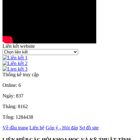
Liên kết website
Thống kê truy cập
Online: 6
Ngày: 837
Tháng: 8162
Tổng: 1284438
Về đầu trang
Liên hệ
Góp ý - Hỏi đáp
Sơ đồ site
LIÊN HIỆP CÁC HỘI KHOA HỌC VÀ KỸ THUẬT TỈNH