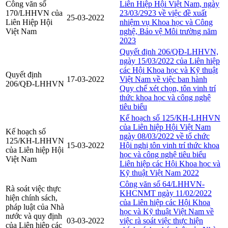
Công văn số
Liên Hiệp Hội Việt Nam, ngày
170/LHHVN của
23/03/2923 về việc đề xuất
25-03-2022
Liên Hiệp Hội
nhiệm vụ Khoa học và Công
Việt Nam
nghệ, Bảo vệ Môi trường năm
2023
Quyết định 206/QĐ-LHHVN,
ngày 15/03/2022 của Liên hiệp
các Hội Khoa học và Kỹ thuật
Quyết định
17-03-2022
Việt Nam về việc ban hành
206/QĐ-LHHVN
Quy chế xét chọn, tôn vinh trí
thức khoa học và công nghệ
tiêu biểu
Kế hoạch số 125/KH-LHHVN
của Liên hiệp Hội Việt Nam
Kế hoạch số
ngày 08/03/2022 về tổ chức
125/KH-LHHVN
15-03-2022
Hội nghị tôn vinh trí thức khoa
của Liên hiệp Hội
học và công nghệ tiêu biểu
Việt Nam
Liên hiệp các Hội Khoa học và
Kỹ thuật Việt Nam 2022
Công văn số 64/LHHVN-
Rà soát việc thực
KHCNMT ngày 11/02/2022
hiện chính sách,
của Liên hiệp các Hội Khoa
pháp luật của Nhà
học và Kỹ thuật Việt Nam về
nước và quy định
03-03-2022
việc rà soát việc thực hiện
của Liên hiệp các