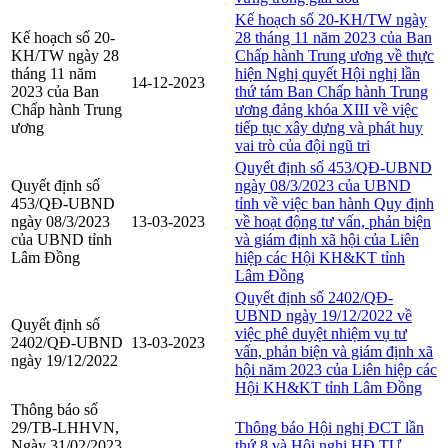
Kế hoạch số 20-KH/TW ngày
Kế hoạch số 20-
28 tháng 11 năm 2023 của Ban
KH/TW ngày 28
Chấp hành Trung ương về thực
tháng 11 năm
hiện Nghị quyết Hội nghị lần
14-12-2023
2023 của Ban
thứ tám Ban Chấp hành Trung
Chấp hành Trung
ương đảng khóa XIII về việc
ương
tiếp tục xây dựng và phát huy
vai trò của đội ngũ tri
Quyết định số 453/QĐ-UBND
Quyết định số
ngày 08/3/2023 của UBND
453/QĐ-UBND
tỉnh về việc ban hành Quy định
ngày 08/3/2023
13-03-2023
về hoạt động tư vấn, phản biện
của UBND tỉnh
và giám định xã hội của Liên
Lâm Đồng
hiệp các Hội KH&KT tỉnh
Lâm Đồng
Quyết định số 2402/QĐ-
UBND ngày 19/12/2022 về
Quyết định số
việc phê duyệt nhiệm vụ tư
2402/QĐ-UBND
13-03-2023
vấn, phản biện và giám định xã
ngày 19/12/2022
hội năm 2023 của Liên hiệp các
Hội KH&KT tỉnh Lâm Đồng
Thông báo số
29/TB-LHHVN,
Thông báo Hội nghị ĐCT lần
Ngày 31/02/2023
thứ 8 và Hội nghị HĐ TƯ