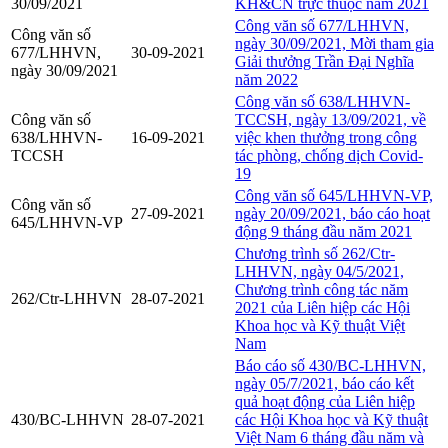
30/09/2021
KH&CN trực thuộc năm 2021
Công văn số 677/LHHVN,
Công văn số
ngày 30/09/2021, Mời tham gia
677/LHHVN,
30-09-2021
Giải thưởng Trần Đại Nghĩa
ngày 30/09/2021
năm 2022
Công văn số 638/LHHVN-
Công văn số
TCCSH, ngày 13/09/2021, về
638/LHHVN-
16-09-2021
việc khen thưởng trong công
TCCSH
tác phòng, chống dịch Covid-
19
Công văn số 645/LHHVN-VP,
Công văn số
27-09-2021
ngày 20/09/2021, báo cáo hoạt
645/LHHVN-VP
động 9 tháng đầu năm 2021
Chương trình số 262/Ctr-
LHHVN, ngày 04/5/2021,
Chương trình công tác năm
262/Ctr-LHHVN
28-07-2021
2021 của Liên hiệp các Hội
Khoa học và Kỹ thuật Việt
Nam
Báo cáo số 430/BC-LHHVN,
ngày 05/7/2021, báo cáo kết
quả hoạt động của Liên hiệp
430/BC-LHHVN
28-07-2021
các Hội Khoa học và Kỹ thuật
Việt Nam 6 tháng đầu năm và