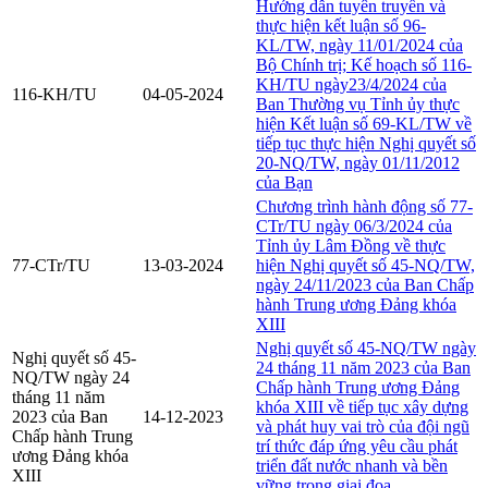
Hướng dẫn tuyên truyền và
thực hiện kết luận số 96-
KL/TW, ngày 11/01/2024 của
Bộ Chính trị; Kế hoạch số 116-
KH/TU ngày23/4/2024 của
116-KH/TU
04-05-2024
Ban Thường vụ Tỉnh ủy thực
hiện Kết luận số 69-KL/TW về
tiếp tục thực hiện Nghị quyết số
20-NQ/TW, ngày 01/11/2012
của Bạn
Chương trình hành động số 77-
CTr/TU ngày 06/3/2024 của
Tỉnh ủy Lâm Đồng về thực
77-CTr/TU
13-03-2024
hiện Nghị quyết số 45-NQ/TW,
ngày 24/11/2023 của Ban Chấp
hành Trung ương Đảng khóa
XIII
Nghị quyết số 45-NQ/TW ngày
Nghị quyết số 45-
24 tháng 11 năm 2023 của Ban
NQ/TW ngày 24
Chấp hành Trung ương Đảng
tháng 11 năm
khóa XIII về tiếp tục xây dựng
2023 của Ban
14-12-2023
và phát huy vai trò của đội ngũ
Chấp hành Trung
trí thức đáp ứng yêu cầu phát
ương Đảng khóa
triển đất nước nhanh và bền
XIII
vững trong giai đoa