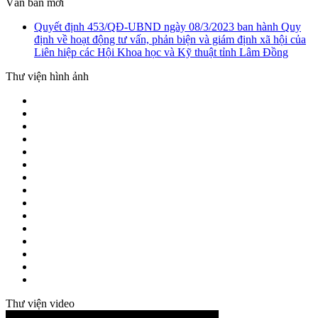
Văn bản mới
Quyết định 453/QĐ-UBND ngày 08/3/2023 ban hành Quy
định về hoạt động tư vấn, phản biện và giám định xã hội của
Liên hiệp các Hội Khoa học và Kỹ thuật tỉnh Lâm Đồng
Thư viện hình ảnh
Thư viện video