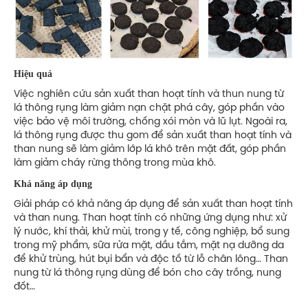
Hiệu quả
Việc nghiên cứu sản xuất than hoạt tính và thun nung từ
lá thông rụng làm giảm nạn chặt phá cây, góp phần vào
việc bảo vệ môi trường, chống xói mòn và lũ lụt. Ngoài ra,
lá thông rụng được thu gom để sản xuất than hoạt tính và
than nung sẽ làm giảm lớp lá khô trên mặt đất, góp phần
làm giảm cháy rừng thông trong mùa khô.
Khả năng áp dụng
Giải pháp có khả năng áp dụng để sản xuất than hoạt tính
và than nung. Than hoạt tính có những ứng dụng như: xử
lý nước, khí thải, khử mùi, trong y tế, công nghiệp, bổ sung
trong mỹ phẩm, sữa rửa mặt, dầu tắm, mặt nạ dưỡng da
để khử trùng, hút bụi bẩn và độc tố từ lỗ chân lông… Than
nung từ lá thông rụng dùng để bón cho cây trồng, nung
đốt…