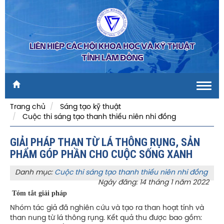
LIÊN HIỆP CÁC HỘI KHOA HỌC VÀ KỸ THUẬT
TỈNH LÂM ĐỒNG
Toggl
navig
Trang chủ
Sáng tạo kỹ thuật
Cuộc thi sáng tạo thanh thiếu niên nhi đồng
GIẢI PHÁP THAN TỪ LÁ THÔNG RỤNG, SẢN
PHẨM GÓP PHẦN CHO CUỘC SỐNG XANH
Danh mục:
Cuộc thi sáng tạo thanh thiếu niên nhi đồng
Ngày đăng: 14 tháng 1 năm 2022
Tóm tắt giải pháp
Nhóm tác giả đã nghiên cứu và tạo ra than hoạt tính và
than nung từ lá thông rụng. Kết quả thu được bao gồm: