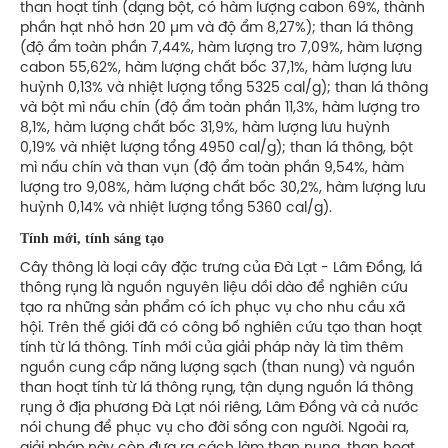
than hoạt tính (dạng bột, có hàm lượng cabon 69%, thành
phần hạt nhỏ hơn 20 µm và độ ẩm 8,27%); than lá thông
(độ ẩm toàn phần 7,44%, hàm lượng tro 7,09%, hàm lượng
cabon 55,62%, hàm lượng chất bốc 37,1%, hàm lượng lưu
huỳnh 0,13% và nhiệt lượng tổng 5325 cal/g); than lá thông
và bột mì nấu chín (độ ẩm toàn phần 11,3%, hàm lượng tro
8,1%, hàm lượng chất bốc 31,9%, hàm lượng lưu huỳnh
0,19% và nhiệt lượng tổng 4950 cal/g); than lá thông, bột
mì nấu chín và than vụn (độ ẩm toàn phần 9,54%, hàm
lượng tro 9,08%, hàm lượng chất bốc 30,2%, hàm lượng lưu
huỳnh 0,14% và nhiệt lượng tổng 5360 cal/g).
Tính mới, tính sáng tạo
Cây thông là loại cây đặc trưng của Đà Lạt - Lâm Đồng, lá
thông rụng là nguồn nguyên liệu dồi dào để nghiên cứu
tạo ra những sản phẩm có ích phục vụ cho nhu cầu xã
hội. Trên thế giới đã có công bố nghiên cứu tạo than hoạt
tính từ lá thông. Tính mới của giải pháp này là tìm thêm
nguồn cung cấp năng lượng sạch (than nung) và nguồn
than hoạt tính từ lá thông rụng, tận dụng nguồn lá thông
rụng ở địa phương Đà Lạt nói riêng, Lâm Đồng và cả nước
nói chung để phục vụ cho đời sống con người. Ngoài ra,