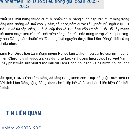
à phát triển Hội Dược liệu trong giai đoạn 2005 -
2015
 xuất 300 mặt hàng thuốc và thực phẩm chức năng cung cấp trên thị trường tron
công anh, thông đỏ, thổ cao ly sâm, cỏ ngọt, nấm dược liệu, phật thủ, ngải cứu…
Bộ, 12 đề tài cấp Viện, 5 đề tài cấp tỉnh và 12 đề tài cấp cơ sở… Hội đã đẩy mạn
giới thiệu dược liệu của các hội viên đăng trên các báo trung ương và địa phương
Cây hoa Đà Lạt làm thuốc” và “Danh lục tài nguyên dược liệu Lâm Đồng”. Hội cử n
tại địa phương.
mừng Hội Dược liệu Lâm Đồng mong Hội sẽ làm tốt hơn nữa vai trò của mình trong 
ực hiện Chương trình quốc gia xây dựng và bảo vệ thương hiệu dược liệu Việt Nam
bẩy phát triển sản xuất dược liệu tại Lâm Đồng nói riêng và cả nước nói chung t
10 năm qua, UBND tỉnh Lâm Đồng đã tặng Bằng khen cho 1 tập thể (Hội Dược liệu 
VN tỉnh Lâm Đồng tặng Bằng khen cho 1 tập thể và 3 cá nhân; Liên hiệp Các hội
cá nhân.
TIN LIÊN QUAN
I, nhiệm kỳ 2026-2031