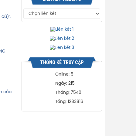
 cũ)”.
ÀNG
THỐNG KÊ TRUY CẬP
Online: 5
Ngày: 215
nh của
Tháng: 7540
Tổng: 1283816