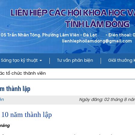
LIÊN HIỆP CÁC HỘI KHOA HỌC 
TỈNH LÂM ĐỒNG
 05 Trần Nhân Tông, Phường Lâm Viên - Đà Lạt
- Điện thoai:
lienhiephoilamdong@gmail.com
Sáng tạo kỹ thuật
Tư vấn phản biện
Giải thưởng
ác tổ chức thành viên
m thành lập
ên
Ngày đăng: 02 tháng 8 nă
10 năm thành lập
 năng