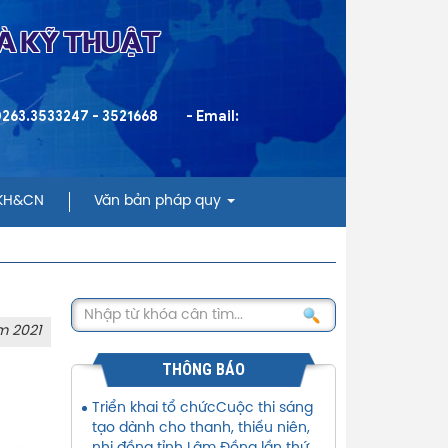
VÀ KỸ THUẬT
 0263.3533247 - 3521668
- Email:
 KH&CN
Văn bản pháp quy
m 2021
THÔNG BÁO
Triển khai tổ chứcCuộc thi sáng
tạo dành cho thanh, thiếu niên,