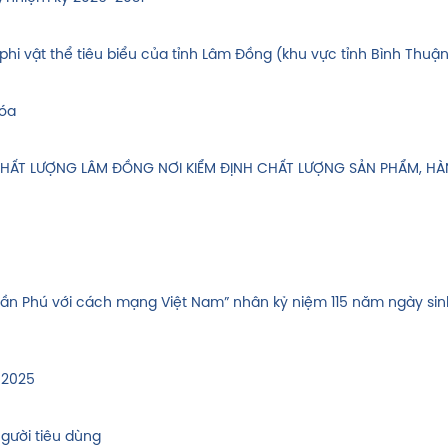
phi vật thể tiêu biểu của tỉnh Lâm Đồng (khu vực tỉnh Bình Thuận
hóa
CHẤT LƯỢNG LÂM ĐỒNG NƠI KIỂM ĐỊNH CHẤT LƯỢNG SẢN PHẨM, H
Trần Phú với cách mạng Việt Nam” nhân kỷ niệm 115 năm ngày si
 2025
người tiêu dùng