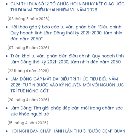
CỤM THI ĐUA SỐ 12 TỔ CHỨC HỘI NGHỊ KÝ KẾT GIAO ƯỚC
THI ĐUA VÀ TRIỂN KHAI NHIỆM VỤ NĂM 2026
(08 tháng 5 năm 2026)
Hội thảo góp ý báo cáo tư vấn, phản biện “Điều chỉnh
Quy hoạch tỉnh Lâm Đồng thời kỳ 2021-2030, tầm nhìn
đến năm 2050”.
(07 tháng 5 năm 2026)
Triển khai tư vấn, phản biện điều chỉnh Quy hoạch tỉnh
Lâm Đồng thời kỳ 2021-2030, tầm nhìn đến năm 2050
(22 tháng 4 năm 2026)
LÂM ĐỒNG GẶP MẶT ĐẠI BIỂU TRÍ THỨC TIÊU BIỂU NĂM
2026: TỰ TIN BƯỚC VÀO KỶ NGUYÊN MỚI VỚI NGUỒN LỰC
TRÍ TUỆ NÒNG CỐT
(20 tháng 4 năm 2026)
Lâm Đồng: Tìm giải pháp tiếp cận mới trong chăm sóc
sức khỏe người trẻ
(15 tháng 4 năm 2026)
HỘI NGHỊ BAN CHẤP HÀNH LẦN THỨ 3: “BƯỚC ĐỆM” QUAN