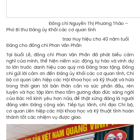
Đồng chí Nguyễn Thị Phương Thảo –
Phó Bí thư Đảng ủy Khối các cơ quan tỉnh
trao Huy hiệu cho 40 năm tuổi
Đảng cho đồng chí Phan Văn Phấn
Tại buổi Lễ, đồng chí Phan Văn Phấn đã phát biểu cảm
nghĩ của mình, thể hiện niềm xúc động, tự hào và vinh dự
to lớn trước danh hiệu cao quý mà Đảng trao tặng. Đồng
chí gửi lời cảm ơn đến Đảng ủy Khối các cơ quan tỉnh, Chi
bộ cơ quan Liên hiệp các Hội Khoa học và Kỹ thuật và hứa
trong thời gian tới bản thân cần ra sức phấn đấu, rèn
luyện và học tập làm theo tấm gương đạo đức sáng ngời
của Bác Hồ kính yêu hơn nữa, để thật xứng đáng là người
đảng viên Đảng cộng sản. Tiếp tục lãnh, chỉ đạo Chi bộ,
cơ quan Liên hiệp các Hội Khoa học và Kỹ thuật tỉnh hoàn
thành tốt các nhiệm vụ được giao.