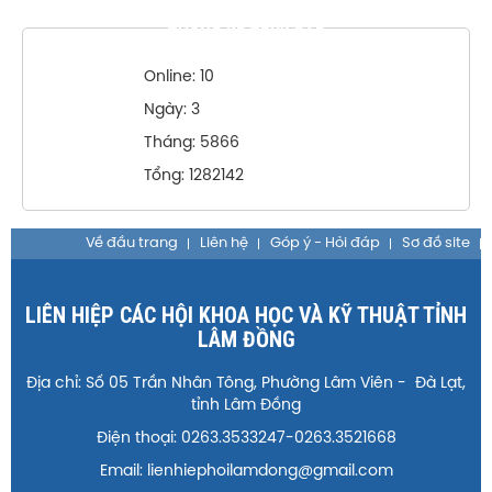
THỐNG KÊ TRUY CẬP
Online: 10
Ngày: 3
Tháng: 5866
Tổng: 1282142
Về đầu trang
Liên hệ
Góp ý - Hỏi đáp
Sơ đồ site
LIÊN HIỆP CÁC HỘI KHOA HỌC VÀ KỸ THUẬT TỈNH
LÂM ĐỒNG
Địa chỉ: Số 05 Trần Nhân Tông, Phường Lâm Viên - Đà Lạt,
tỉnh Lâm Đồng
Điện thoại: 0263.3533247-0263.3521668
Email: lienhiephoilamdong@gmail.com