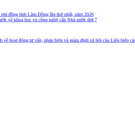
ên, nhi đồng tỉnh Lâm Đồng lần thứ nhất, năm 2026
ước về khoa học và công nghệ cấp Nhà nước đợt 7
ề hoạt động tư vấn, phản biện và giám định xã hội của Liên hiệp c