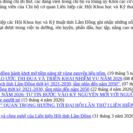
ủa đồng chí Bí thư, các đảng viên trong chi bộ và Đảng ủy Khối các c
ảng viên của Chi bộ cơ quan Liên hiệp các Hội Khoa học và Kỹ thuậ
hiệp các Hội Khoa học và Kỹ thuật tỉnh Lâm Đồng ghi nhận những nỗ 
t được trong việc tu dưỡng, rèn luyện, phấn đấu, học tập, nâng cao n
 đồng hành khơi mở tiềm năng từ vùng nguyên liệu trôm.
(19 tháng 5 
AO ƯỚC THI ĐUA VÀ TRIỂN KHAI NHIỆM VỤ NĂM 2026
(08 
oạch tỉnh Lâm Đồng thời kỳ 2021-2030, tầm nhìn đến năm 2050”.
(07 t
Đồng thời kỳ 2021-2030, tầm nhìn đến năm 2050
(22 tháng 4 năm 2026
U NĂM 2026: TỰ TIN BƯỚC VÀO KỶ NGUYÊN MỚI VỚI NGU
e người trẻ
(15 tháng 4 năm 2026)
” QUAN TRỌNG HƯỚNG TỚI ĐẠI HỘI LẦN THỨ I LIÊN HI
ọc và công nghệ của Liên hiệp Hội tỉnh Lâm Đồng
(31 tháng 3 năm 202