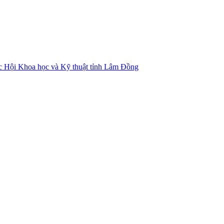
ác Hội Khoa học và Kỹ thuật tỉnh Lâm Đồng