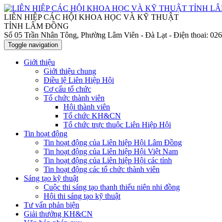
LIÊN HIỆP CÁC HỘI KHOA HỌC VÀ KỸ THUẬT
TỈNH LÂM ĐỒNG
Số 05 Trần Nhân Tông, Phường Lâm Viên - Đà Lạt
- Điện thoai: 0
Toggle navigation
Giới thiệu
Giới thiệu chung
Điều lệ Liên Hiệp Hội
Cơ cấu tổ chức
Tổ chức thành viên
Hội thành viên
Tổ chức KH&CN
Tổ chức trực thuộc Liên Hiệp Hội
Tin hoạt động
Tin hoạt động của Liên hiệp Hội Lâm Đồng
Tin hoạt động của Liên hiệp Hội Việt Nam
Tin hoạt động của Liên hiệp Hội các tỉnh
Tin hoạt động các tổ chức thành viên
Sáng tạo kỹ thuật
Cuộc thi sáng tạo thanh thiếu niên nhi đồng
Hội thi sáng tạo kỹ thuật
Tư vấn phản biện
Giải thưởng KH&CN