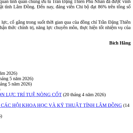
ơ quan tỉnh quần chúng ưu tú Trần Đặng Thiên Phú Nhân đã được vinh
t tỉnh Lâm Đồng. Đến nay, đảng viên Chi bộ đạt 86% trên tổng số
lực, cố gắng trong suốt thời gian qua của đồng chí Trần Đặng Thiên
hận thức chính trị, năng lực chuyên môn, thực hiện tốt nhiệm vụ của
Bích Hằng
năm 2026)
tháng 5 năm 2026)
háng 5 năm 2026)
)
ỒN LỰC TRÍ TUỆ NÒNG CỐT
(20 tháng 4 năm 2026)
ỆP CÁC HỘI KHOA HỌC VÀ KỸ THUẬT TỈNH LÂM ĐỒNG
(14
6)