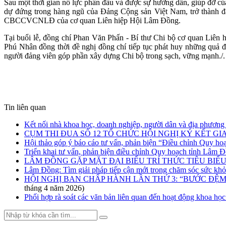
Sau một thời gian nổ lực phấn đấu và được sự hướng dẫn, giúp đỡ c
dự đứng trong hàng ngũ của Đảng Cộng sản Việt Nam, trở thành đ
CBCCVCNLĐ của cơ quan Liên hiệp Hội Lâm Đồng.
Tại buổi lễ, đồng chí Phan Văn Phấn - Bí thư Chi bộ cơ quan Liên 
Phú Nhân đồng thời đề nghị đồng chí tiếp tục phát huy những quả đạ
người đảng viên góp phần xây dựng Chi bộ trong sạch, vững mạnh./.
Tin liên quan
Kết nối nhà khoa học, doanh nghiệp, người dân và địa phương
CỤM THI ĐUA SỐ 12 TỔ CHỨC HỘI NGHỊ KÝ KẾT GI
Hội thảo góp ý báo cáo tư vấn, phản biện “Điều chỉnh Quy h
Triển khai tư vấn, phản biện điều chỉnh Quy hoạch tỉnh Lâm 
LÂM ĐỒNG GẶP MẶT ĐẠI BIỂU TRÍ THỨC TIÊU BIỂ
Lâm Đồng: Tìm giải pháp tiếp cận mới trong chăm sóc sức khỏ
HỘI NGHỊ BAN CHẤP HÀNH LẦN THỨ 3: “BƯỚC ĐỆM
tháng 4 năm 2026)
Phối hợp rà soát các văn bản liên quan đến hoạt động khoa h