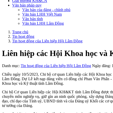
Giải thưởng KH&CN
Văn bản pháp quy
Văn bản của đảng - chính phủ
Văn bản LHH Việt Nam
Văn bản tỉnh
Văn bản LHH Lâm Đồng
Trang chủ
Tin hoạt động
Tin hoạt động của Liên hiệp Hội Lâm Đồng
Liên hiệp các Hội Khoa học và 
Danh mục:
Tin hoạt động của Liên hiệp Hội Lâm Đồng
Ngày đăng: 
Chiều ngày 10/5/2023, Chi bộ cơ quan Liên hiệp các Hội Khoa học 
Lâm Đồng. Dự Lễ kết nạp đảng viên có đồng chí Phan Văn Phấn - B
Khoa học và Kỹ thuật tỉnh Lâm Đồng.
Chi bộ Cơ quan Liên hiệp các Hội KH&KT tỉnh Lâm Đồng được thành 
chuyên môn nghiệp vụ, giữ gìn an ninh quốc phòng, xây dựng Đảng
đạo, chỉ đạo của Tỉnh uỷ, UBND tỉnh và của Đảng uỷ Khối các cơ quan
tư tưởng của Đảng.