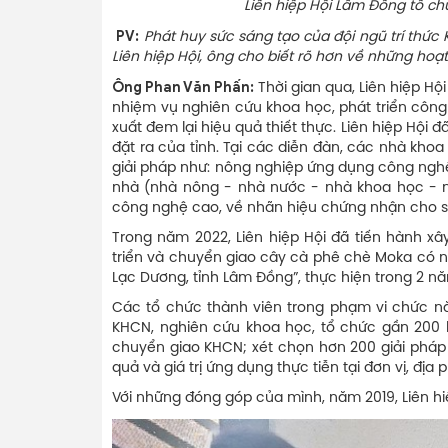
Liên hiệp Hội Lâm Đồng tổ chức gặp m
PV:
Phát huy sức sáng tạo của đội ngũ trí thức
Liên hiệp Hội, ông cho biết rõ hơn về những hoạ
Ông Phan Văn Phấn:
Thời gian qua, Liên hiệp Hội
nhiệm vụ nghiên cứu khoa học, phát triển công
xuất đem lại hiệu quả thiết thực. Liên hiệp Hội
đặt ra của tỉnh. Tại các diễn đàn, các nhà khoa
giải pháp như: nông nghiệp ứng dụng công nghệ c
nhà (nhà nông - nhà nước - nhà khoa học - n
công nghệ cao, về nhãn hiệu chứng nhận cho s
Trong năm 2022, Liên hiệp Hội đã tiến hành xâ
triển và chuyển giao cây cà phê chè Moka có n
Lạc Dương, tỉnh Lâm Đồng”, thực hiện trong 2 n
Các tổ chức thành viên trong phạm vi chức nă
KHCN, nghiên cứu khoa học, tổ chức gần 200 h
chuyển giao KHCN; xét chọn hơn 200 giải pháp
quả và giá trị ứng dụng thực tiễn tại đơn vị, địa
Với những đóng góp của mình, năm 2019, Liên h