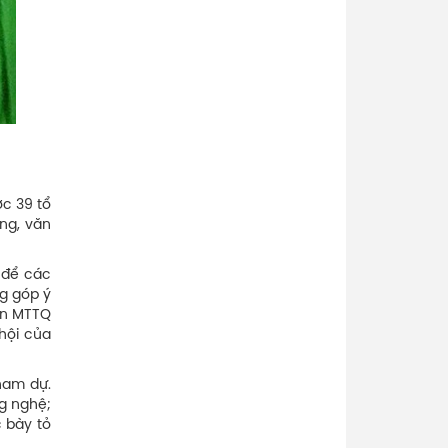
c 39 tổ
ựng, văn
i để các
ng góp ý
an MTTQ
 hội của
tham dự.
ng nghệ;
c bày tỏ