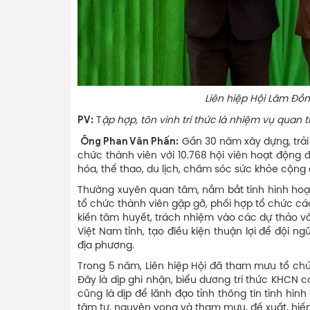
Liên hiệp Hội Lâm Đồng đón nhận 
PV:
T
ập hợp, tôn vinh trí thức là nhiệm vụ quan 
Ông Phan Văn Phấn:
Gần 30 năm xây dựng, trải
chức thành viên với 10.768 hội viên hoạt động đ
hóa, thể thao, du lịch, chăm sóc sức khỏe cộng đ
Thường xuyên quan tâm, nắm bắt tình hình hoạt 
tổ chức thành viên gặp gỡ, phối hợp tổ chức cá
kiến tâm huyết, trách nhiệm vào các dự thảo v
Việt Nam tỉnh, tạo điều kiện thuận lợi để đội ngũ 
địa phương.
Trong 5 năm, Liên hiệp Hội đã tham mưu tổ chức 
Đây là dịp ghi nhận, biểu dương trí thức KHCN c
cũng là dịp để lãnh đạo tỉnh thông tin tình hình 
tâm tư, nguyện vọng và tham mưu, đề xuất, hiến 