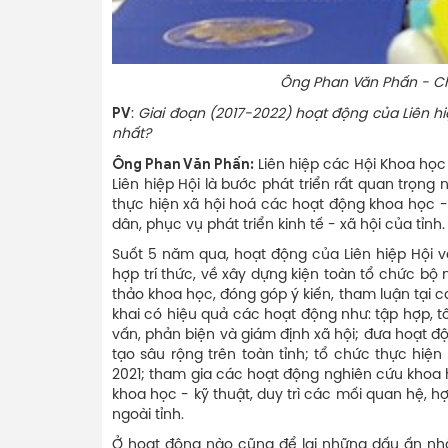
Ông Phan Văn Phấn - Chủ tịch Liê
PV
:
Giai đoạn (2017-2022) hoạt động của Liên hi
nhất?
Ông Phan Văn Phấn:
Liên hiệp các Hội Khoa học
Liên hiệp Hội là bước phát triển rất quan trọng 
thực hiện xã hội hoá các hoạt động khoa học -
dân, phục vụ phát triển kinh tế - xã hội của tỉnh
Suốt 5 năm qua, hoạt động của Liên hiệp Hội 
hợp trí thức, về xây dựng kiện toàn tổ chức b
thảo khoa học, đóng góp ý kiến, tham luận tại các
khai có hiệu quả các hoạt động như: tập hợp, tô
vấn, phản biện và giám định xã hội; đưa hoạt độ
tạo sâu rộng trên toàn tỉnh; tổ chức thực hiệ
2021; tham gia các hoạt động nghiên cứu khoa 
khoa học - kỹ thuật, duy trì các mối quan hệ, hợ
ngoài tỉnh.
Ở hoạt động nào cũng để lại những dấu ấn nhất 