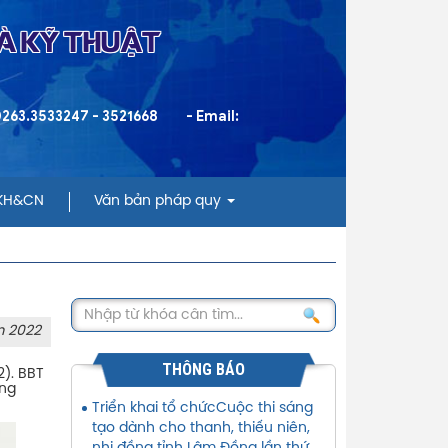
VÀ KỸ THUẬT
 0263.3533247 - 3521668
- Email:
 KH&CN
Văn bản pháp quy
m 2022
THÔNG BÁO
2). BBT
ung
Triển khai tổ chứcCuộc thi sáng
tạo dành cho thanh, thiếu niên,