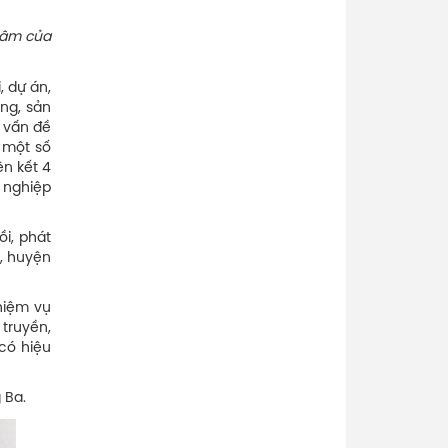
 tâm của
, dự án,
ng, sản
c vấn đề
t một số
ên kết 4
 nghiệp
i, phát
, huyện
hiệm vụ
truyền,
có hiệu
 Ba.