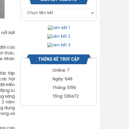
 nổi bật
 đời của
rí thức,
THỐNG KÊ TRUY CẬP
ỏe Nhân
Online: 7
tác tập
các hội
Ngày: 648
đã triển
Tháng: 5196
 động tư
ộng sáng
Tổng: 1281472
ứ 2 năm
ng dụng
trong và
nâng cao