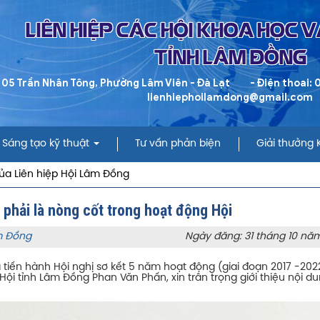
LIÊN HIỆP CÁC HỘI KHOA HỌC 
TỈNH LÂM ĐỒNG
 05 Trần Nhân Tông, Phường Lâm Viên - Đà Lạt
- Điện thoai:
lienhiephoilamdong@gmail.com
Sáng tạo kỹ thuật
Tư vấn phản biện
Giải thưởng
ủa Liên hiệp Hội Lâm Đồng
 phải là nòng cốt trong hoạt động Hội
âm Đồng
Ngày đăng: 31 tháng 10 nă
 tiến hành Hội nghị sơ kết 5 năm hoạt động (giai đoạn 2017 -202
 Hội tỉnh Lâm Đồng Phan Văn Phấn, xin trân trọng giới thiệu nội d