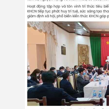
Hoạt động tập hợp và tôn vinh trí thức tiêu biể
KHCN tiếp tục phát huy trí tuệ, sức sáng tạo th
giám định xã hội, phổ biến kiến thức KHCN góp p