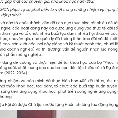
ặt các chuyên gia, nhà khoa học năm 2021
 KHCN phục vụ sự phát triển là một trong những nhiệm vụ trọng
t động này?
 và các tổ chức thành viên đã tích cực thực hiện rất nhiều đề tài
 nghệ, các hoạt động này đã được ứng dụng vào thực tế đời số
 đã tham gia và tổ chức nhiều buổi tọa đàm, nhiều hội thảo về cá
 học, chuyên gia, nhà quản lý đã thẳng thắn trao đổi và đề xuấ
ao, sản xuất các loại cây giống và kỹ thuật canh tác; chuỗi li
hà doanh nghiệp) và thị trường; vấn đề nguồn nhân lực nông
ản phẩm nông nghiệp...
y dựng đề cương và thực hiện đề tài khoa học cấp bộ “Phục hồ
ăng suất, chất lượng cao cho bà con dân tộc thiểu số xã Đạ Sar
ăm (2022-2024).
ng, nhiệm vụ của mình đã thực hiện hơn 400 đề tài, dự án, n
ội thảo khoa học, tọa đàm, tổ chức các buổi tập huấn tuyên 
 sáng kiến ứng dụng khoa học, phát triển công nghệ ứng dụng 
 phương.
iệp Hội đã được Chủ tịch nước tặng Huân chương Lao động hạng