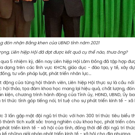
Bằng khen của UBND tỉnh năm 2021
trọng, Liên hiệp Hội đã đạt được kết quả cụ thể nào, thưa ông?
 qua 5 nhiệm kỳ, đến nay Liên hiệp Hội Lâm Đồng đã tập hợp đượ
a dạng trên các lĩnh vực KHCN, giáo dục - đào tạo, y tế, xây d
ồng, tư vấn pháp luật, phát triển nhân lực...
động của từng hội thành viên, Liên hiệp Hội thực sự là cầu nố
c hội thảo, tọa đàm khoa học mang lại hiệu quả, chất lượng, đó
ăn kiện, chương trình hành động của Tỉnh ủy, HĐND, UBND, Ủy b
trí thức tỉnh góp tiếng nói, trí tuệ cho sự phát triển kinh tế - xã
3 lần gặp mặt đội ngũ trí thức với hơn 300 trí thức tiêu biểu 
ó thành tích xuất sắc trong nghiên cứu khoa học, phát triển cô
phát triển kinh tế - xã hội của tỉnh, đồng thời để đội ngũ trí thứ
kế những giải pháp phát triển kinh tế - xã hội cho địa phương.