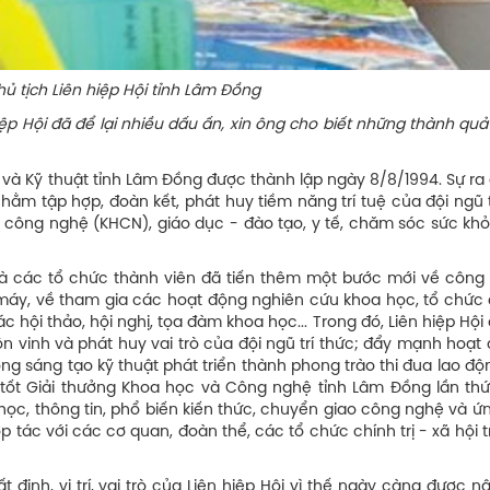
n hiệp Hội tỉnh Lâm Đồng
ệp Hội đã để lại nhiều dấu ấn, xin ông cho biết những thành quả
 và Kỹ thuật tỉnh Lâm Đồng được thành lập ngày 8/8/1994. Sự ra
nhằm tập hợp, đoàn kết, phát huy tiềm năng trí tuệ của đội ngũ t
 công nghệ (KHCN), giáo dục - đào tạo, y tế, chăm sóc sức kh
.
và các tổ chức thành viên đã tiến thêm một bước mới về công 
ộ máy, về tham gia các hoạt động nghiên cứu khoa học, tổ chức 
 hội thảo, hội nghị, tọa đàm khoa học... Trong đó, Liên hiệp Hội 
n vinh và phát huy vai trò của đội ngũ trí thức; đẩy mạnh hoạt
ng sáng tạo kỹ thuật phát triển thành phong trào thi đua lao đ
n tốt Giải thưởng Khoa học và Công nghệ tỉnh Lâm Đồng lần th
học, thông tin, phổ biến kiến thức, chuyển giao công nghệ và ứ
p tác với các cơ quan, đoàn thể, các tổ chức chính trị - xã hội 
định, vị trí, vai trò của Liên hiệp Hội vì thế ngày càng được 