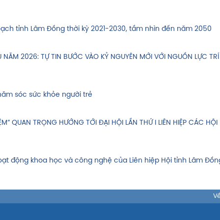
hoạch tỉnh Lâm Đồng thời kỳ 2021-2030, tầm nhìn đến năm 2050
ỂU NĂM 2026: TỰ TIN BƯỚC VÀO KỶ NGUYÊN MỚI VỚI NGUỒN LỰC TRÍ
hăm sóc sức khỏe người trẻ
M” QUAN TRỌNG HƯỚNG TỚI ĐẠI HỘI LẦN THỨ I LIÊN HIỆP CÁC HỘI
hoạt động khoa học và công nghệ của Liên hiệp Hội tỉnh Lâm Đồn
Về