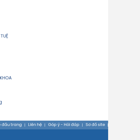
 TUỆ
 KHOA
g
 đầu trang
Liên hệ
Góp ý - Hỏi đáp
Sơ đồ site