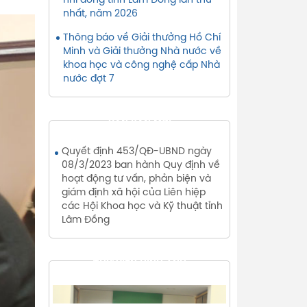
nhi đồng tỉnh Lâm Đồng lần thứ
nhất, năm 2026
Thông báo về Giải thưởng Hồ Chí
Minh và Giải thưởng Nhà nước về
khoa học và công nghệ cấp Nhà
nước đợt 7
VĂN BẢN MỚI
Quyết định 453/QĐ-UBND ngày
08/3/2023 ban hành Quy định về
hoạt động tư vấn, phản biện và
giám định xã hội của Liên hiệp
các Hội Khoa học và Kỹ thuật tỉnh
Lâm Đồng
THƯ VIỆN HÌNH ẢNH