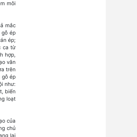
iễm môi
uả mắc
i gỗ ép
ván ép;
 ca từ
ch hợp,
tạo vân
ựa trên
g gỗ ép
ội như:
t, biến
ng loạt
tạo của
ng chủ
ng lại