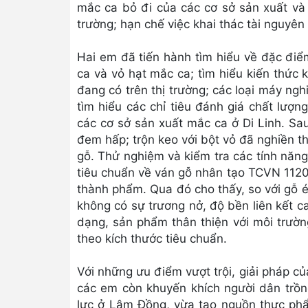
mắc ca bỏ đi của các cơ sở sản xuất và 
trường; hạn chế việc khai thác tài nguyên
Hai em đã tiến hành tìm hiểu về đặc điể
ca và vỏ hạt mắc ca; tìm hiểu kiến thức k
đang có trên thị trường; các loại máy ngh
tìm hiểu các chỉ tiêu đánh giá chất lượ
các cơ sở sản xuất mắc ca ở Di Linh. Sa
đem hấp; trộn keo với bột vỏ đã nghiền th
gỗ. Thử nghiệm và kiểm tra các tính năng 
tiêu chuẩn về ván gỗ nhân tạo TCVN 1120
thành phẩm. Qua đó cho thấy, so với gỗ é
không có sự trương nở, độ bền liên kết ca
dạng, sản phẩm thân thiện với môi trường,
theo kích thước tiêu chuẩn.
Với những ưu điểm vượt trội, giải pháp củ
các em còn khuyến khích người dân trồn
lực ở Lâm Đồng, vừa tạo nguồn thực ph