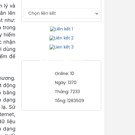
n lý và
ắn lên
t như:
ạ trong
uy hiểm
ệc nhận
ời dùng
hiểm để
THỐNG KÊ TRUY CẬP
Online: 10
hương.
Ngày: 1370
t động
p bằng
Tháng: 7233
ận dạng
Tổng: 1283509
 lạ. Sử
ernet,
ữ liệu
ận dạng