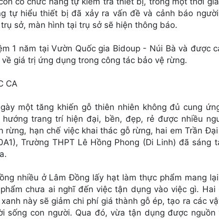
òn có chức năng tự kiểm tra thiết bị, trong một thời gia
ng tự hiểu thiết bị đã xảy ra vấn đề và cảnh báo ngườ
trụ sở, màn hình tại trụ sở sẽ hiện thông báo.
ệm 1 năm tại Vườn Quốc gia Bidoup - Núi Bà và được c
về giá trị ứng dụng trong công tác bảo vệ rừng.
C CA
gày một tăng khiến gỗ thiên nhiên không đủ cung ứng
ướng trang trí hiện đại, bền, đẹp, rẻ được nhiều ngư
 rừng, hạn chế việc khai thác gỗ rừng, hai em Trần Đạ
0A1), Trường THPT Lê Hồng Phong (Di Linh) đã sáng tạ
ca.
ng nhiều ở Lâm Đồng lấy hạt làm thực phẩm mang lại g
ế phẩm chưa ai nghĩ đến việc tận dụng vào việc gì. Ha
u xanh này sẽ giảm chi phí giá thành gỗ ép, tạo ra các v
đời sống con người. Qua đó, vừa tận dụng được nguồn 