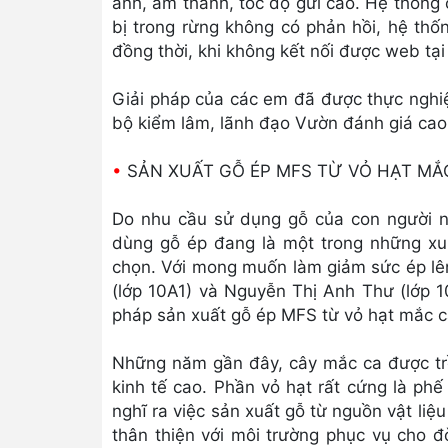
ảnh, âm thanh, tốc độ gửi cao. Hệ thống c
bị trong rừng không có phản hồi, hệ thố
đồng thời, khi không kết nối được web tại 
Giải pháp của các em đã được thực nghi
bộ kiểm lâm, lãnh đạo Vườn đánh giá cao 
•
SẢN XUẤT GỖ ÉP MFS TỪ VỎ HẠT MẮ
Do nhu cầu sử dụng gỗ của con người n
dùng gỗ ép đang là một trong những xu h
chọn. Với mong muốn làm giảm sức ép lên
(lớp 10A1) và Nguyễn Thị Anh Thư (lớp 1
pháp sản xuất gỗ ép MFS từ vỏ hạt mắc 
Những năm gần đây, cây mắc ca được trồ
kinh tế cao. Phần vỏ hạt rất cứng là ph
nghĩ ra việc sản xuất gỗ từ nguồn vật liệ
thân thiện với môi trường phục vụ cho 