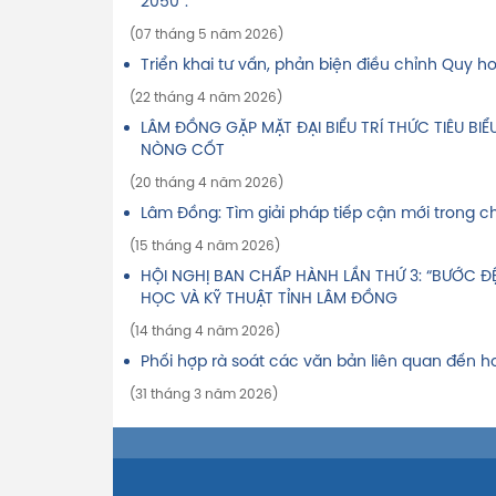
2050”.
(07 tháng 5 năm 2026)
Triển khai tư vấn, phản biện điều chỉnh Quy 
(22 tháng 4 năm 2026)
LÂM ĐỒNG GẶP MẶT ĐẠI BIỂU TRÍ THỨC TIÊU BI
NÒNG CỐT
(20 tháng 4 năm 2026)
Lâm Đồng: Tìm giải pháp tiếp cận mới trong c
(15 tháng 4 năm 2026)
HỘI NGHỊ BAN CHẤP HÀNH LẦN THỨ 3: “BƯỚC ĐỆ
HỌC VÀ KỸ THUẬT TỈNH LÂM ĐỒNG
(14 tháng 4 năm 2026)
Phối hợp rà soát các văn bản liên quan đến 
(31 tháng 3 năm 2026)