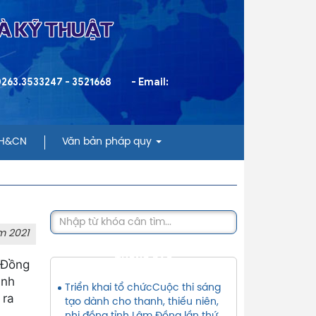
VÀ KỸ THUẬT
 0263.3533247 - 3521668
- Email:
KH&CN
Văn bản pháp quy
m 2021
THÔNG BÁO
m Đồng
inh
Triển khai tổ chứcCuộc thi sáng
 ra
tạo dành cho thanh, thiếu niên,