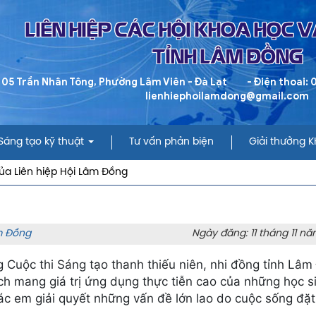
LIÊN HIỆP CÁC HỘI KHOA HỌC 
TỈNH LÂM ĐỒNG
 05 Trần Nhân Tông, Phường Lâm Viên - Đà Lạt
- Điện thoai:
lienhiephoilamdong@gmail.com
Sáng tạo kỹ thuật
Tư vấn phản biện
Giải thưởng 
ủa Liên hiệp Hội Lâm Đồng
âm Đồng
Ngày đăng: 11 tháng 11 nă
g Cuộc thi Sáng tạo thanh thiếu niên, nhi đồng tỉnh Lâ
ích mang giá trị ứng dụng thực tiễn cao của những học s
các em giải quyết những vấn đề lớn lao do cuộc sống đặt