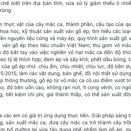
chế biết trên địa bàn tỉnh, vừa xử lý giảm thiểu ô nh
 rừng.
m thực vật của cây mắc ca, thành phần, cấu tạo của q
hoa học, kỹ thuật sản xuất ván gỗ ép; tìm hiểu các loạ
iền nguyên liệu cứng và máy ép, quy trình sản xuất gỗ 
ng ván gỗ ép theo tiêu chuẩn Việt Nam; thu gom vỏ mắc
u đó bắt tay vào việc nghiền vỏ hạt mắc ca đến độ thí
eo tỷ lệ thích hợp; đem ép và sấy khô; phết dầu bóng, 
của gỗ ép như: chịu ẩm, chịu nhiệt, chịu lực, độ bền d
5:2015; làm các vật dụng, bàn ghế, đồ nội thất sử dụn
p thông thường, gỗ ép từ vỏ mắc ca có ưu điểm vượt tr
o, độ bền uốn cao, không rạn nứt, ít cong vênh, co ngó
 tiết kiệm chi phí, giá thành thấp, có thể sản xuất đồ
a các em có giá trị ứng dụng thực tiễn. Giải pháp sáng 
g, sản xuất mắc ca, đưa cây mắc ca trở thành cây trồ
ẩm bổ dưỡng lại vừa tận dụng phế phẩm làm gỗ ép, ma