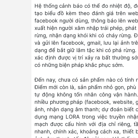
Hệ thống cảnh báo có thể đo nhiệt độ, độ
tạo biểu đồ kèm theo đánh giá trên web 
facebook người dùng, thông báo lên web 
xuất hiện người xâm nhập trái phép, phát
rừng, nhận dạng khói khi có cháy rừng. 
và gửi lên facebook, gmail, lưu lại ảnh t
dạng để bắt giữ lâm tặc khi có phá rừng. 
xác định được vị trí xảy ra bất thường 
có những biện pháp khắc phục sớm.
Đến nay, chưa có sản phẩm nào có tính 
Điểm mới còn là, sản phẩm nhỏ gọn, phù 
tự động không tốn nhân công vận hành.
nhiều phương pháp (facebook, website, g
ảnh, nhận dạng âm thanh; dự đoán biết có
dụng mạng LORA trong việc truyền nhận 
mạch được cấu hình với địa chỉ riêng, t
nhanh, chính xác, khoảng cách xa, thiết b