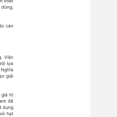
n thiết
i dùng;
ác cán
. Việc
ời lựa
i Nghĩa
o giải
iá trị
i em đã
ật dụng
vỏ hạt