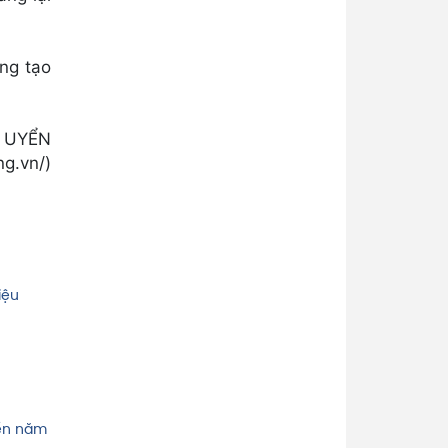
áng tạo
 UYỂN
g.vn/)
iệu
đến năm