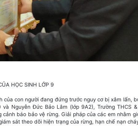
ỦA HỌC SINH LỚP 9
h của con người đang đứng trước nguy cơ bị xâm lấn, b
1) và Nguyễn Đức Bảo Lâm (lớp 9A2), Trường THCS 
g cảnh báo bảo vệ rừng. Giải pháp của các em nhằm gi
giám sát theo dõi hiện trạng của rừng, hạn chế nạn chá