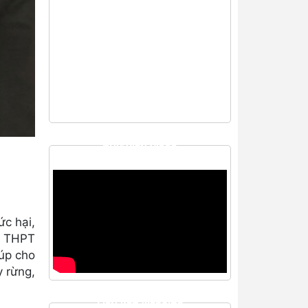
THƯ VIỆN VIDEO
ức hại,
& THPT
úp cho
y rừng,
LIÊN KẾT WEBSITE