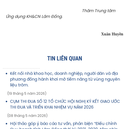
Thăm Trung tâm
Ứng dụng KH&CN Lâm Đồng.
Xuân Huyền
TIN LIÊN QUAN
Kết nối nhà khoa học, doanh nghiệp, người dân và địa
phương đồng hành khơi mở tiềm năng từ vùng nguyên
liệu trôm.
(19 tháng 5 năm 2026)
CỤM THI ĐUA SỐ 12 TỔ CHỨC HỘI NGHỊ KÝ KẾT GIAO ƯỚC
THI ĐUA VÀ TRIỂN KHAI NHIỆM VỤ NĂM 2026
(08 tháng 5 năm 2026)
Hội thảo góp ý báo cáo tư vấn, phản biện “Điều chỉnh