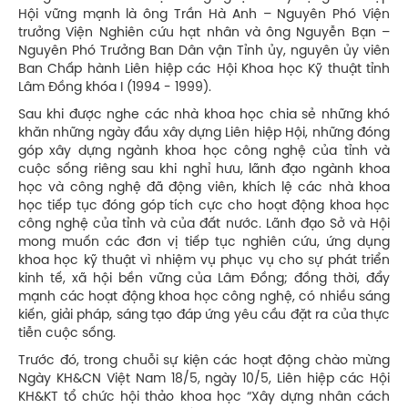
Hội vững mạnh là ông Trần Hà Anh – Nguyên Phó Viện
trưởng Viện Nghiên cứu hạt nhân và ông Nguyễn Bạn –
Nguyên Phó Trưởng Ban Dân vận Tỉnh ủy, nguyên ủy viên
Ban Chấp hành Liên hiệp các Hội Khoa học Kỹ thuật tỉnh
Lâm Đồng khóa I (1994 - 1999).
Sau khi được nghe các nhà khoa học chia sẻ những khó
khăn những ngày đầu xây dựng Liên hiệp Hội, những đóng
góp xây dựng ngành khoa học công nghệ của tỉnh và
cuộc sống riêng sau khi nghỉ hưu, lãnh đạo ngành khoa
học và công nghệ đã động viên, khích lệ các nhà khoa
học tiếp tục đóng góp tích cực cho hoạt động khoa học
công nghệ của tỉnh và của đất nước. Lãnh đạo Sở và Hội
mong muốn các đơn vị tiếp tục nghiên cứu, ứng dụng
khoa học kỹ thuật vì nhiệm vụ phục vụ cho sự phát triển
kinh tế, xã hội bền vững của Lâm Đồng; đồng thời, đẩy
mạnh các hoạt động khoa học công nghệ, có nhiều sáng
kiến, giải pháp, sáng tạo đáp ứng yêu cầu đặt ra của thực
tiễn cuộc sống.
Trước đó, trong chuỗi sự kiện các hoạt động chào mừng
Ngày KH&CN Việt Nam 18/5, ngày 10/5, Liên hiệp các Hội
KH&KT tổ chức hội thảo khoa học “Xây dựng nhân cách