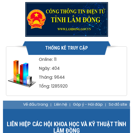
THỐNG KÊ TRUY CẬP
Online: 11
Ngày: 404
Tháng: 9644
Tổng: 1285920
Về đầu trang
Liên hệ
Góp ý - Hỏi đáp
Sơ đồ site
LIÊN HIỆP CÁC HỘI KHOA HỌC VÀ KỸ THUẬT TỈNH
LÂM ĐỒNG