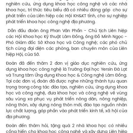
nghiên cứu, ứng dụng khoa học công nghệ và các nhà
khoa học, trí thức tiêu biểu đã có nhiều đóng góp cho sự
phát triển của Liên hiệp các Hội KH&KT tỉnh, cho sự nghiệp
phát triển khoa học công nghệ địa phương.
Dẫn đầu đoàn ông Phan Văn Phấn - Chủ tịch Liên hiệp
các Hội Khoa học Kỹ thuật Lâm Đồng, ông Đỗ Minh Ngọc -
Phó Giám đốc Sở Khoa học và Công nghệ; các phó chủ
tịch cùng đại diện các phòng, ban chuyên môn của Liên
hiệp Hội, của Sở.
Đoàn đã đến thăm 2 đơn vị giáo dục nghiên cứu, ứng
dụng khoa học công nghệ là Trường Đại học Yersin Đà Lạt
và Trung tâm Ứng dụng Khoa học & Công nghệ Lâm Đồng.
Tại các đơn vị, đoàn đã được nghe những thành tựu quan
trọng trong công tác đào tạo, nghiên cứu, ứng dụng khoa
học và công nghệ, đưa khoa học và công nghệ về vùng
sâu vùng xa phục vụ phát triển nông dân, nông nghiệp,
nông thôn, xây dựng nông thôn mới, đào tạo nguồn nhân
lực chất lượng, góp phần vào phát triển kinh tế, xã hội của
địa phương.
Đoàn đến thăm hỏi, tặng quà 2 nhà khoa học có nhiều
cống hiến cho khoa học công nghệ và xây dựng Liên hiệp