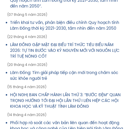
Quy hoạch tỉnh Lâm Đồng thời kỳ 2021-2030, tầm nhìn
đến năm 2050”.
(07 tháng 5 năm 2026)
Triển khai tư vấn, phản biện điều chỉnh Quy hoạch tỉnh
Lâm Đồng thời kỳ 2021-2030, tầm nhìn đến năm 2050
(22 tháng 4 năm 2026)
LÂM ĐỒNG GẶP MẶT ĐẠI BIỂU TRÍ THỨC TIÊU BIỂU NĂM
2026: TỰ TIN BƯỚC VÀO KỶ NGUYÊN MỚI VỚI NGUỒN LỰC
TRÍ TUỆ NÒNG CỐT
(20 tháng 4 năm 2026)
Lâm Đồng: Tìm giải pháp tiếp cận mới trong chăm sóc
sức khỏe người trẻ
(15 tháng 4 năm 2026)
HỘI NGHỊ BAN CHẤP HÀNH LẦN THỨ 3: “BƯỚC ĐỆM” QUAN
TRỌNG HƯỚNG TỚI ĐẠI HỘI LẦN THỨ I LIÊN HIỆP CÁC HỘI
KHOA HỌC VÀ KỸ THUẬT TỈNH LÂM ĐỒNG
(14 tháng 4 năm 2026)
Phối hợp rà soát các văn bản liên quan đến hoạt động
khoa học và công nghệ của Liên hiệp Hội tỉnh Lâm Đồng