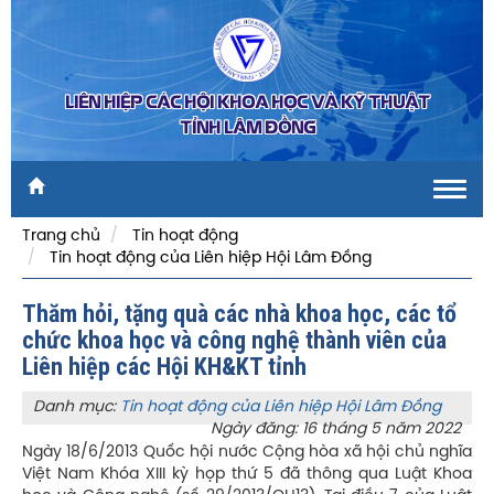
LIÊN HIỆP CÁC HỘI KHOA HỌC VÀ KỸ THUẬT
TỈNH LÂM ĐỒNG
Toggl
navig
Trang chủ
Tin hoạt động
Tin hoạt động của Liên hiệp Hội Lâm Đồng
Thăm hỏi, tặng quà các nhà khoa học, các tổ
chức khoa học và công nghệ thành viên của
Liên hiệp các Hội KH&KT tỉnh
Danh mục:
Tin hoạt động của Liên hiệp Hội Lâm Đồng
Ngày đăng: 16 tháng 5 năm 2022
Ngày 18/6/2013 Quốc hội nước Cộng hòa xã hội chủ nghĩa
Việt Nam Khóa XIII kỳ họp thứ 5 đã thông qua Luật Khoa