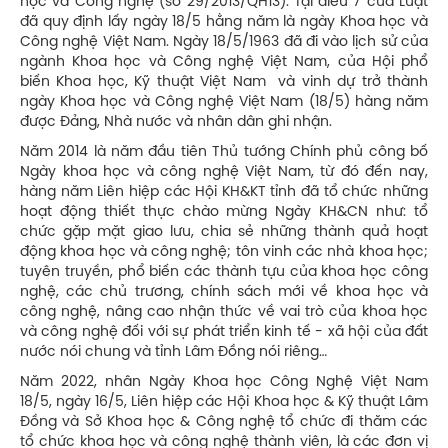
học và Công nghệ (số 29/2013/QH13). Tại điều 7 của Luật
đã quy định lấy ngày 18/5 hằng năm là ngày Khoa học và
Công nghệ Việt Nam. Ngày 18/5/1963 đã đi vào lịch sử của
ngành Khoa học và Công nghệ Việt Nam, của Hội phổ
biến Khoa học, Kỹ thuật Việt Nam và vinh dự trở thành
ngày Khoa học và Công nghệ Việt Nam (18/5) hàng năm
được Đảng, Nhà nước và nhân dân ghi nhận.
Năm 2014 là năm đầu tiên Thủ tướng Chính phủ công bố
Ngày khoa học và công nghệ Việt Nam, từ đó đến nay,
hàng năm Liên hiệp các Hội KH&KT tỉnh đã tổ chức những
hoạt động thiết thực chào mừng Ngày KH&CN như: tổ
chức gặp mặt giao lưu, chia sẻ những thành quả hoạt
động khoa học và công nghệ; tôn vinh các nhà khoa học;
tuyên truyền, phổ biến các thành tựu của khoa học công
nghệ, các chủ trương, chính sách mới về khoa học và
công nghệ, nâng cao nhận thức về vai trò của khoa học
và công nghệ đối với sự phát triển kinh tế - xã hội của đất
nước nói chung và tỉnh Lâm Đồng nói riêng…
Năm 2022, nhân Ngày Khoa học Công Nghệ Việt Nam
18/5, ngày 16/5, Liên hiệp các Hội Khoa học & Kỹ thuật Lâm
Đồng và Sở Khoa học & Công nghệ tổ chức đi thăm các
tổ chức khoa học và công nghệ thành viên, là các đơn vị