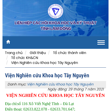
LIÊN HIỆP CÁC HỘI KHOA HỌC VÀ KỸ THUẬT
TỈNH LÂM ĐỒNG
Toggl
navig
Trang chủ
Giới thiệu
Tổ chức thành viên
Tổ chức KH&CN
Viện Nghiên cứu Khoa học Tây Nguyên
Viện Nghiên cứu Khoa học Tây Nguyên
Danh mục:
Viện Nghiên cứu Khoa học Tây Nguyên
Ngày đăng: 29 tháng 7 năm 2021
VIỆN NGHIÊN CỨU KHOA HỌC TÂY NGUYÊN
Địa chỉ:số 116 Xô Viết Nghệ Tĩnh – Đà Lạt
Điện thoại: 02633.822.078 - 02633.701.647;