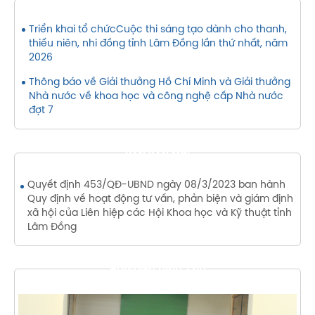
THÔNG BÁO
Triển khai tổ chứcCuộc thi sáng tạo dành cho thanh,
thiếu niên, nhi đồng tỉnh Lâm Đồng lần thứ nhất, năm
2026
Thông báo về Giải thưởng Hồ Chí Minh và Giải thưởng
Nhà nước về khoa học và công nghệ cấp Nhà nước
đợt 7
VĂN BẢN MỚI
Quyết định 453/QĐ-UBND ngày 08/3/2023 ban hành
Quy định về hoạt động tư vấn, phản biện và giám định
xã hội của Liên hiệp các Hội Khoa học và Kỹ thuật tỉnh
Lâm Đồng
THƯ VIỆN HÌNH ẢNH