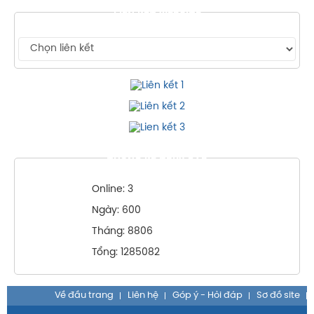
LIÊN KẾT WEBSITE
THỐNG KÊ TRUY CẬP
Online: 3
Ngày: 600
Tháng: 8806
Tổng: 1285082
Về đầu trang
Liên hệ
Góp ý - Hỏi đáp
Sơ đồ site