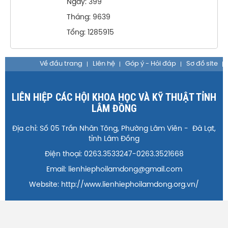
Ngày: 399
Tháng: 9639
Tổng: 1285915
Về đầu trang
Liên hệ
Góp ý - Hỏi đáp
Sơ đồ site
LIÊN HIỆP CÁC HỘI KHOA HỌC VÀ KỸ THUẬT TỈNH
LÂM ĐỒNG
Địa chỉ: Số 05 Trần Nhân Tông, Phường Lâm Viên - Đà Lạt,
tỉnh Lâm Đồng
Điện thoại: 0263.3533247-0263.3521668
Email: lienhiephoilamdong@gmail.com
Website: http://www.lienhiephoilamdong.org.vn/