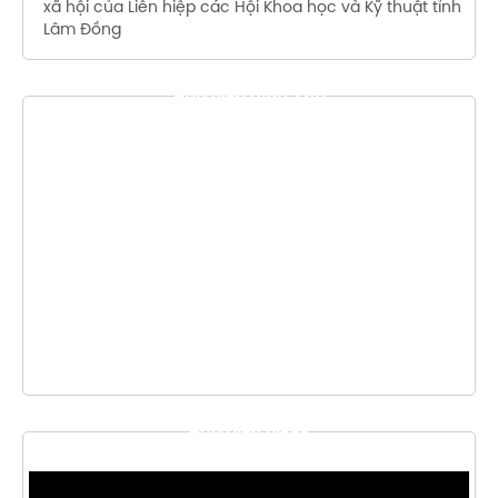
xã hội của Liên hiệp các Hội Khoa học và Kỹ thuật tỉnh
Lâm Đồng
THƯ VIỆN HÌNH ẢNH
THƯ VIỆN VIDEO