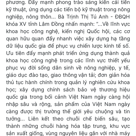
phương. Đẩy mạnh phong trào sáng kiến cải tiến
kỹ thuật, ứng dụng các tiến bộ kỹ thuật trong nông
nghiệp, nông thôn... Bà Trịnh Thị Tú Anh - ĐBQH
khóa XV tỉnh Lâm Đồng nhấn mạnh: “...Về lĩnh vực
khoa học công nghệ, kiến nghị Quốc hội, các cơ
quan hữu quan đẩy nhanh việc xây dựng hạ tầng
dữ liệu quốc gia để phục vụ chiến lược kinh tế số.
Ưu tiên đẩy mạnh phát triển ứng dụng thành quả
khoa học công nghệ trong các lĩnh vực thiết yếu
phục vụ đời sống dân sinh về nông nghiệp, y tế,
giáo dục đào tạo, giao thông vận tải; đơn giản hóa
thủ tục hành chính trong quản lý nghiên cứu khoa
học; xây dựng chính sách bảo vệ thương hiệu
quốc gia trong bối cảnh Việt Nam ngày càng hội
nhập sâu và rộng, sản phẩm của Việt Nam ngày
càng được thị trường thế giới yêu chuộng và tin
tưởng... Liên kết theo chuỗi chế biến sâu, tạo
thành những chuỗi hàng hóa tập trung, khu vực
sản xuất giống, vùng nguyên liệu gắn với nhà máy