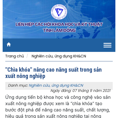
LIÊN HIỆP CÁC HỘI KHOA HỌC VÀ KỸ THUẬT
TỈNH LÂM ĐỒNG
Toggl
navig
Trang chủ
Nghiên cứu, ứng dụng KH&CN
''Chìa khóa'' nâng cao năng suất trong sản
xuất nông nghiệp
Danh mục:
Nghiên cứu, ứng dụng KH&CN
Ngày đăng: 07 tháng 9 năm 2021
Ứng dụng tiến bộ khoa học và công nghệ vào sản
xuất nông nghiệp được xem là “chìa khóa” tạo
bước đột phá để nâng cao năng suất, chất lượng,
hiệu quả trong sản xuất nông nghiệp tại nông