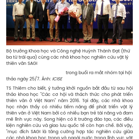
Bộ trưởng Khoa học và Công nghệ Huỳnh Thành Đạt (thứ
ba từ trái qua) cùng các nhà khoa học nghiên cứu vật lý
thiên văn SAGI
trong buổi ra mắt nhóm tại hội
thảo ngày 25/7. Ảnh:
ICISE
TS Thiêm cho biết, ý tưởng khởi nguồn bắt đầu từ sau hội
thảo khoa học "Các cơ hội và thách thức cho phát triển
thiên văn ở Việt Nam" năm 2016. Tại đây, các nhà khoa
học nhận thấy có nhiều tiềm năng để phát triển vật lý
thiên văn ở Việt Nam bởi có nhiều bạn trẻ tài năng và đam
mê lĩnh vực này. Song hiện có ít trường đào tạo, các điều
kiện nghiên cứu và giao lưu quốc tế còn hạn chế. Bởi vậy,
"mục đích SAGI là tăng cường hợp tác nghiên cứu giữa
các nhà khoa học trong và ngoài nước trong lĩnh vực vật