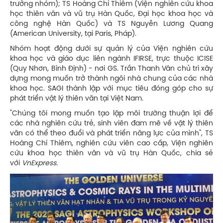
trưởng nhóm); TS Hoàng Chí Thiêm (Viện nghiên cứu khoa
học thiên văn và vũ trụ Hàn Quốc, Đại học khoa học và
công nghệ Hàn Quốc) và TS Nguyễn Lương Quang
(American University, tại Paris, Pháp).
Nhóm hoạt động dưới sự quản lý của Viện nghiên cứu
khoa học và giáo dục liên ngành IFIRSE, trực thuộc ICISE
(Quy Nhơn, Bình Định) - nơi GS. Trần Thanh Vân chủ trì xây
dựng mong muốn trở thành ngôi nhà chung của các nhà
khoa học. SAGI thành lập với mục tiêu đóng góp cho sự
phát triển vật lý thiên văn tại Việt Nam.
"Chúng tôi mong muốn tạo lập môi trường thuận lợi để
các nhà nghiên cứu trẻ, sinh viên đam mê về vật lý thiên
văn có thể theo đuổi và phát triển năng lực của mình", TS
Hoàng Chí Thiêm, nghiên cứu viên cao cấp, Viện nghiên
cứu khoa học thiên văn và vũ trụ Hàn Quốc, chia sẻ
với
VnExpress.