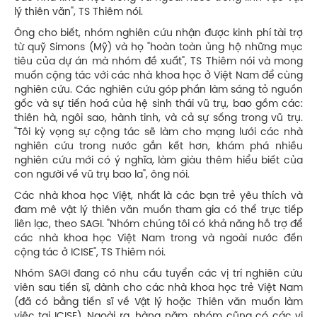
lý thiên văn", TS Thiêm nói.
Ông cho biết, nhóm nghiên cứu nhận được kinh phí tài trợ
từ quỹ Simons (Mỹ) và họ "hoàn toàn ủng hộ những mục
tiêu của dự án mà nhóm đề xuất", TS Thiêm nói và mong
muốn cộng tác với các nhà khoa học ở Việt Nam để cùng
nghiên cứu. Các nghiên cứu góp phần làm sáng tỏ nguồn
gốc và sự tiến hoá của hệ sinh thái vũ trụ, bao gồm các:
thiên hà, ngôi sao, hành tinh, và cả sự sống trong vũ trụ.
"Tôi kỳ vọng sự cộng tác sẽ làm cho mạng lưới các nhà
nghiên cứu trong nước gắn kết hơn, khám phá nhiều
nghiên cứu mới có ý nghĩa, làm giàu thêm hiểu biết của
con người về vũ trụ bao la", ông nói.
Các nhà khoa học Việt, nhất là các bạn trẻ yêu thích và
đam mê vật lý thiên văn muốn tham gia có thể trực tiếp
liên lạc, theo SAGI. "Nhóm chúng tôi có khả năng hỗ trợ để
các nhà khoa học Việt Nam trong và ngoài nước đến
cộng tác ở ICISE", TS Thiêm nói.
Nhóm SAGI đang có nhu cầu tuyển các vị trí nghiên cứu
viên sau tiến sĩ, dành cho các nhà khoa học trẻ Việt Nam
(đã có bằng tiến sĩ về Vật lý hoặc Thiên văn muốn làm
việc tại ICISE). Ngoài ra, hàng năm, nhóm cũng có các vị