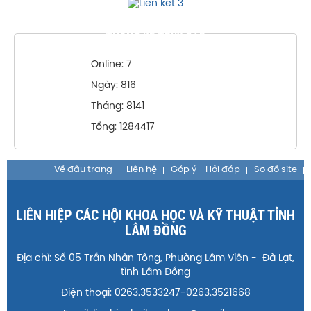
THỐNG KÊ TRUY CẬP
Online: 7
Ngày: 816
Tháng: 8141
Tổng: 1284417
Về đầu trang
Liên hệ
Góp ý - Hỏi đáp
Sơ đồ site
LIÊN HIỆP CÁC HỘI KHOA HỌC VÀ KỸ THUẬT TỈNH
LÂM ĐỒNG
Địa chỉ: Số 05 Trần Nhân Tông, Phường Lâm Viên - Đà Lạt,
tỉnh Lâm Đồng
Điện thoại: 0263.3533247-0263.3521668