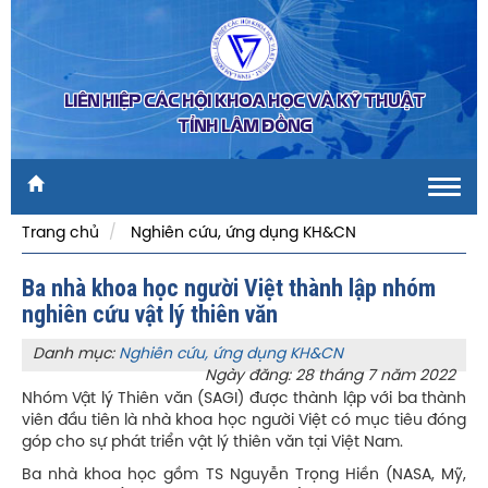
LIÊN HIỆP CÁC HỘI KHOA HỌC VÀ KỸ THUẬT
TỈNH LÂM ĐỒNG
Toggl
navig
Trang chủ
Nghiên cứu, ứng dụng KH&CN
Ba nhà khoa học người Việt thành lập nhóm
nghiên cứu vật lý thiên văn
Danh mục:
Nghiên cứu, ứng dụng KH&CN
Ngày đăng: 28 tháng 7 năm 2022
Nhóm Vật lý Thiên văn (SAGI) được thành lập với ba thành
viên đầu tiên là nhà khoa học người Việt có mục tiêu đóng
góp cho sự phát triển vật lý thiên văn tại Việt Nam.
Ba nhà khoa học gồm TS Nguyễn Trọng Hiền (NASA, Mỹ,