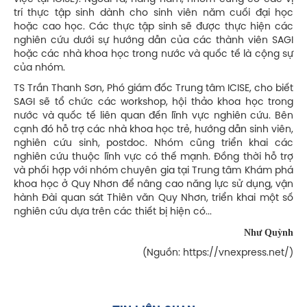
trí thực tập sinh dành cho sinh viên năm cuối đại học
hoặc cao học. Các thực tập sinh sẽ được thực hiện các
nghiên cứu dưới sự hướng dẫn của các thành viên SAGI
hoặc các nhà khoa học trong nước và quốc tế là cộng sự
của nhóm.
TS Trần Thanh Sơn, Phó giám đốc Trung tâm ICISE, cho biết
SAGI sẽ tổ chức các workshop, hội thảo khoa học trong
nước và quốc tế liên quan đến lĩnh vực nghiên cứu. Bên
cạnh đó hỗ trợ các nhà khoa học trẻ, hướng dẫn sinh viên,
nghiên cứu sinh, postdoc. Nhóm cũng triển khai các
nghiên cứu thuộc lĩnh vực có thế mạnh. Đồng thời hỗ trợ
và phối hợp với nhóm chuyên gia tại Trung tâm Khám phá
khoa học ở Quy Nhơn để nâng cao năng lực sử dụng, vận
hành Đài quan sát Thiên văn Quy Nhơn, triển khai một số
nghiên cứu dựa trên các thiết bị hiện có...
Như Quỳnh
(Nguồn: https://vnexpress.net/)