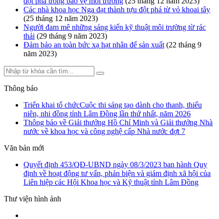
đột phá trong bảo vệ môi trường
(25 tháng 12 năm 2023)
Các nhà khoa học Nga đạt thành tựu đột phá từ vỏ khoai tây
(25 tháng 12 năm 2023)
Người đam mê những sáng kiến kỹ thuật môi trường từ rác
thải
(29 tháng 9 năm 2023)
Đảm bảo an toàn bức xạ hạt nhân để sản xuất
(22 tháng 9
năm 2023)
Thông báo
Triển khai tổ chứcCuộc thi sáng tạo dành cho thanh, thiếu
niên, nhi đồng tỉnh Lâm Đồng lần thứ nhất, năm 2026
Thông báo về Giải thưởng Hồ Chí Minh và Giải thưởng Nhà
nước về khoa học và công nghệ cấp Nhà nước đợt 7
Văn bản mới
Quyết định 453/QĐ-UBND ngày 08/3/2023 ban hành Quy
định về hoạt động tư vấn, phản biện và giám định xã hội của
Liên hiệp các Hội Khoa học và Kỹ thuật tỉnh Lâm Đồng
Thư viện hình ảnh