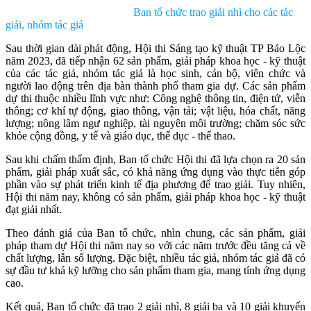
Ban tổ chức trao giải nhì cho các tác
giải, nhóm tác giả
Sau thời gian dài phát động, Hội thi Sáng tạo kỹ thuật TP Bảo Lộc
năm 2023, đã tiếp nhận 62 sản phẩm, giải pháp khoa học - kỹ thuật
của các tác giả, nhóm tác giả là học sinh, cán bộ, viên chức và
người lao động trên địa bàn thành phố tham gia dự. Các sản phẩm
dự thi thuộc nhiều lĩnh vực như: Công nghệ thông tin, điện tử, viễn
thông; cơ khí tự động, giao thông, vận tải; vật liệu, hóa chất, năng
lượng; nông lâm ngư nghiệp, tài nguyên môi trường; chăm sóc sức
khỏe cộng đồng, y tế và giáo dục, thể dục - thể thao.
Sau khi chấm thẩm định, Ban tổ chức Hội thi đã lựa chọn ra 20 sản
phẩm, giải pháp xuất sắc, có khả năng ứng dụng vào thực tiễn góp
phần vào sự phát triển kinh tế địa phương để trao giải. Tuy nhiên,
Hội thi năm nay, không có sản phẩm, giải pháp khoa học - kỹ thuật
đạt giải nhất.
Theo đánh giá của Ban tổ chức, nhìn chung, các sản phẩm, giải
pháp tham dự Hội thi năm nay so với các năm trước đều tăng cả về
chất lượng, lẫn số lượng. Đặc biệt, nhiều tác giả, nhóm tác giả đã có
sự đầu tư khá kỹ lưỡng cho sản phẩm tham gia, mang tính ứng dụng
cao.
Kết quả, Ban tổ chức đã trao 2 giải nhì, 8 giải ba và 10 giải khuyến