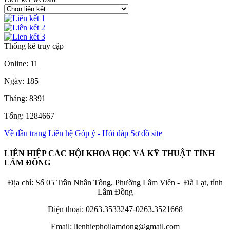
Thống kê truy cập
Online: 11
Ngày: 185
Tháng: 8391
Tổng: 1284667
Về đầu trang
Liên hệ
Góp ý - Hỏi đáp
Sơ đồ site
LIÊN HIỆP CÁC HỘI KHOA HỌC VÀ KỸ THUẬT TỈNH
LÂM ĐỒNG
Địa chỉ: Số 05 Trần Nhân Tông, Phường Lâm Viên - Đà Lạt, tỉnh
Lâm Đồng
Điện thoại: 0263.3533247-0263.3521668
Email: lienhiephoilamdong@gmail.com