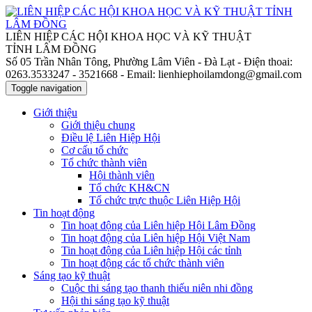
LIÊN HIỆP CÁC HỘI KHOA HỌC VÀ KỸ THUẬT
TỈNH LÂM ĐỒNG
Số 05 Trần Nhân Tông, Phường Lâm Viên - Đà Lạt
- Điện thoai:
0263.3533247 - 3521668
- Email: lienhiephoilamdong@gmail.com
Toggle navigation
Giới thiệu
Giới thiệu chung
Điều lệ Liên Hiệp Hội
Cơ cấu tổ chức
Tổ chức thành viên
Hội thành viên
Tổ chức KH&CN
Tổ chức trực thuộc Liên Hiệp Hội
Tin hoạt động
Tin hoạt động của Liên hiệp Hội Lâm Đồng
Tin hoạt động của Liên hiệp Hội Việt Nam
Tin hoạt động của Liên hiệp Hội các tỉnh
Tin hoạt động các tổ chức thành viên
Sáng tạo kỹ thuật
Cuộc thi sáng tạo thanh thiếu niên nhi đồng
Hội thi sáng tạo kỹ thuật