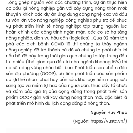
Lồng ghép nguồn vốn các chương trình, dự án thực hiện
cơ cấu lại nông nghiệp gắn với xây dựng nông thôn mới;
khuyến khích các dự án ứng dụng công nghệ cao và đầu
tư vốn lớn vào nông nghiệp, công nghiệp phụ trợ để phục
vụ phát triển kinh tế nông nghiệp; tập trung nguồn lực
hoàn chỉnh các công trình ngăn mặn, các cơ sở hạ tầng
nông nghiệp, dịch vụ hậu cần (logictics),...Qua 02 năm tàn
phá của dịch bệnh COVID-19 thì chúng ta thấy ngành
nông nghiệp đã trở thành bệ đỡ và chúng ta phải nhìn lại
nếu bệ đỡ nầy trong thời gian qua chúng ta tập trung đầu
tư nhiều (thời gian qua đầu tư cho ngành khoảng 16%) thì
nó sẽ càng vững chắc biết bao. Phát triển sản phẩm đặc
sản địa phương (OCOP); ưu tiên phát triển các sản phẩm
có lợi thế nhằm phát huy bản sắc, khơi dậy tiềm năng, sức
sáng tạo và niềm tự hào của người dân, thúc đẩy tổ chức
và đảm bảo giá trị của cộng đồng trong phát triển sản
phẩm OCOP gắn với xây dựng nông thôn mới, đặc biệt là
phát triển mô hình du lịch cộng đồng ở nông thôn.
Nguyễn Huy Phục
(Nguồn: https://vusta.vn/)