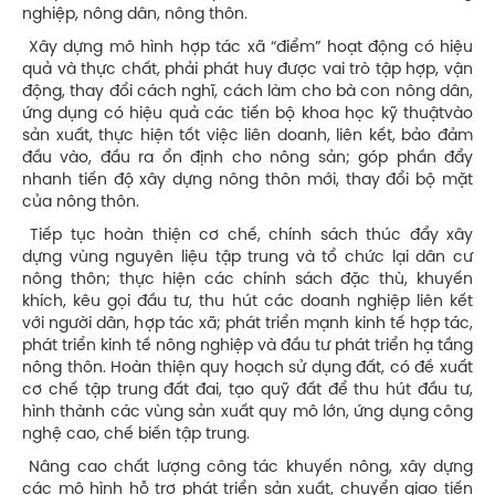
nghiệp, nông dân, nông thôn.
Xây dựng mô hình hợp tác xã “điểm” hoạt động có hiệu
quả và thực chất, phải phát huy được vai trò tập hợp, vận
động, thay đổi cách nghĩ, cách làm cho bà con nông dân,
ứng dụng có hiệu quả các tiến bộ khoa học kỹ thuậtvào
sản xuất, thực hiện tốt việc liên doanh, liên kết, bảo đảm
đầu vào, đầu ra ổn định cho nông sản; góp phần đẩy
nhanh tiến độ xây dựng nông thôn mới, thay đổi bộ mặt
của nông thôn.
Tiếp tục hoàn thiện cơ chế, chính sách thúc đẩy xây
dựng vùng nguyên liệu tập trung và tổ chức lại dân cư
nông thôn; thực hiện các chính sách đặc thù, khuyến
khích, kêu gọi đầu tư, thu hút các doanh nghiệp liên kết
với người dân, hợp tác xã; phát triển mạnh kinh tế hợp tác,
phát triển kinh tế nông nghiệp và đầu tư phát triển hạ tầng
nông thôn. Hoàn thiện quy hoạch sử dụng đất, có đề xuất
cơ chế tập trung đất đai, tạo quỹ đất để thu hút đầu tư,
hình thành các vùng sản xuất quy mô lớn, ứng dụng công
nghệ cao, chế biến tập trung.
Nâng cao chất lượng công tác khuyến nông, xây dựng
các mô hình hỗ trợ phát triển sản xuất, chuyển giao tiến