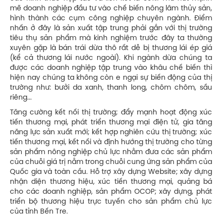
mẽ doanh nghiệp đầu tư vào chế biến nông lâm thủy sản,
hình thành các cụm công nghiệp chuyên ngành. Điểm
nhấn ở đây là sản xuất tập trung phải gắn với thị trường
tiêu thụ sản phẩm mà kinh nghiệm trước đây ta thường
xuyên gặp là bán trái dừa thô rất dễ bị thương lái ép giá
(kể cả thương lái nước ngoài). Khi ngành dừa chúng ta
được các doanh nghiệp tập trung vào khâu chế biến thì
hiện nay chúng ta không còn e ngại sự biến động của thị
trường như: bưởi da xanh, thanh long, chôm chôm, sầu
riêng...
Tăng cường kết nối thị trường; đẩy mạnh hoạt động xúc
tiến thương mại, phát triển thương mại điện tử, gia tăng
năng lực sản xuất mới; kết hợp nghiên cứu thị trường; xúc
tiến thương mại, kết nối và định hướng thị trường cho từng
sản phẩm nông nghiệp chủ lực nhằm đưa các sản phẩm
của chuỗi giá trị nằm trong chuỗi cung ứng sản phẩm của
Quốc gia và toàn cầu. Hỗ trợ xây dựng Website; xây dựng
nhận diện thương hiệu, xúc tiến thương mại, quảng bá
cho các doanh nghiệp, sản phẩm OCOP; xây dựng, phát
triển bộ thương hiệu trực tuyến cho sản phẩm chủ lực
của tỉnh Bến Tre.