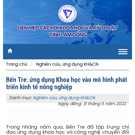
LIÊN HIỆP CÁC HỘI KHOA HỌC VÀ KỸ THUẬT
TỈNH LÂM ĐỒNG
Toggl
navig
Trang chủ
Nghiên cứu, ứng dụng KH&CN
Bến Tre: ứng dụng Khoa học vào mô hình phát
triển kinh tế nông nghiệp
Danh mục:
Nghiên cứu, ứng dụng KH&CN
Ngày đăng: 31 tháng 5 năm 2022
Trong những năm qua, Bến Tre đã tập trung chỉ
đạo ứng dụng khoa học và công nghệ chuyển đổi