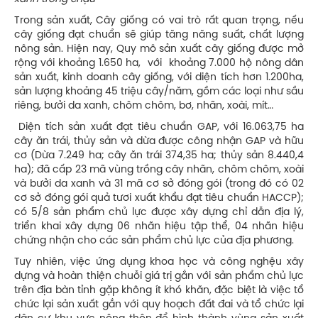
Trong sản xuất, Cây giống có vai trò rất quan trọng, nếu
cây giống đạt chuẩn sẽ giúp tăng năng suất, chất lượng
nông sản. Hiện nay, Quy mô sản xuất cây giống được mở
rộng với khoảng 1.650 ha, với khoảng 7.000 hộ nông dân
sản xuất, kinh doanh cây giống, với diện tích hơn 1.200ha,
sản lượng khoảng 45 triệu cây/năm, gồm các loại như sầu
riêng, bưởi da xanh, chôm chôm, bơ, nhãn, xoài, mít…
Diện tích sản xuất đạt tiêu chuẩn GAP, với 16.063,75 ha
cây ăn trái, thủy sản và dừa được công nhận GAP và hữu
cơ (Dừa 7.249 ha; cây ăn trái 374,35 ha; thủy sản 8.440,4
ha); đã cấp 23 mã vùng trồng cây nhãn, chôm chôm, xoài
và bưởi da xanh và 31 mã cơ sở đóng gói (trong đó có 02
cơ sở đóng gói quả tươi xuất khẩu đạt tiêu chuẩn HACCP);
có 5/8 sản phẩm chủ lực được xây dựng chỉ dẫn địa lý,
triển khai xây dựng 06 nhãn hiệu tập thể, 04 nhãn hiệu
chứng nhận cho các sản phẩm chủ lực của địa phương.
Tuy nhiên, việc ứng dụng khoa học và công nghệu xây
dựng và hoàn thiện chuỗi giá trị gắn với sản phẩm chủ lực
trên địa bàn tỉnh gặp không ít khó khăn, đặc biệt là việc tổ
chức lại sản xuất gắn với quy hoạch đất đai và tổ chức lại