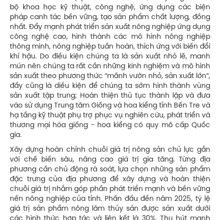
bộ khoa học kỹ thuật, công nghệ, ứng dụng các biện
pháp canh tác bền vững, tạo sản phẩm chất lượng, đồng
nhất. Đẩy mạnh phát triển sản xuất nông nghiệp ứng dụng
công nghệ cao, hình thành các mô hình nông nghiệp
thông minh, nông nghiệp tuần hoàn, thích ứng với biến đổi
khí hậu. Do điều kiện chúng ta là sản xuất nhỏ lẽ, manh
mún nên chúng ta rất cần những kinh nghiệm và mô hình
sản xuất theo phương thức “mãnh vườn nhỏ, sản xuất lớn”,
đấy cũng là diều kiện để chúng ta sớm hình thành vùng
sản xuất tập trung; Hoàn thiện thủ tục thành lập và đưa
vào sử dụng Trung tâm Giống và hoa kiểng tỉnh Bến Tre và
hạ tầng kỹ thuật phụ trợ phục vụ nghiên cứu, phát triển và
thương mại hóa giống - hoa kiểng có quy mô cấp Quốc
gia.
Xây dựng hoàn chỉnh chuỗi giá trị nông sản chủ lực gắn
với chế biến sâu, nâng cao giá trị gia tăng. Từng địa
phương cần chủ động rà soát, lựa chọn những sản phẩm
đặc trưng của địa phương để xây dựng và hoàn thiện
chuỗi giá trị nhằm góp phần phát triển mạnh và bền vững
nền nông nghiệp của tỉnh. Phấn đấu đến năm 2025, tỷ lệ
giá trị sản phẩm nông lâm thủy sản được sản xuất dưới
các hình thức hợp tác và liên kết là 30%. Thu hút mạnh