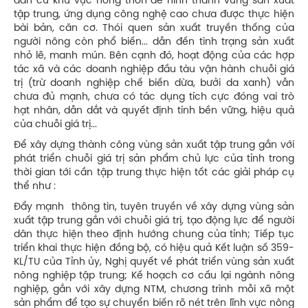
dân cư khu vực nông thôn để hình thành vùng sản xuất
tập trung, ứng dụng công nghệ cao chưa được thực hiện
bài bản, căn cơ. Thói quen sản xuất truyền thống của
người nông còn phổ biến... dẫn đến tình trạng sản xuất
nhỏ lẽ, manh mún. Bên cạnh đó, hoạt động của các hợp
tác xã và các doanh nghiệp đầu tàu vận hành chuỗi giá
trị (trừ doanh nghiệp chế biến dừa, bưởi da xanh) vẫn
chưa đủ mạnh, chưa có tác dụng tích cực đóng vai trò
hạt nhân, dẫn dắt và quyết định tính bền vững, hiệu quả
của chuỗi giá trị...
Để xây dựng thành công vùng sản xuất tập trung gắn với
phát triển chuỗi giá trị sản phẩm chủ lực của tỉnh trong
thời gian tới cần tập trung thực hiện tốt các giải pháp cụ
thể như :
Đẩy mạnh thông tin, tuyên truyền về xây dựng vùng sản
xuất tập trung gắn với chuỗi giá trị, tạo động lực để người
dân thực hiện theo định hướng chung của tỉnh; Tiếp tục
triển khai thực hiện đồng bộ, có hiệu quả Kết luận số 359-
KL/TU của Tỉnh ủy, Nghị quyết về phát triển vùng sản xuất
nông nghiệp tập trung; Kế hoạch cơ cấu lại ngành nông
nghiệp, gắn với xây dựng NTM, chương trình mỗi xã một
sản phẩm để tạo sự chuyển biến rõ nét trên lĩnh vực nông