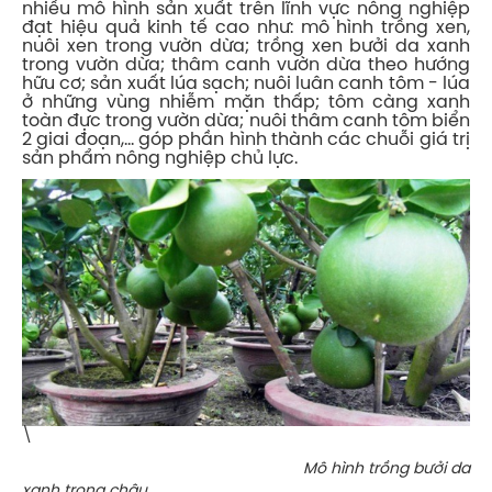
nhiều mô hình sản xuất trên lĩnh vực nông nghiệp
đạt hiệu quả kinh tế cao như: mô hình trồng xen,
nuôi xen trong vườn dừa; trồng xen bưởi da xanh
trong vườn dừa; thâm canh vườn dừa theo hướng
hữu cơ; sản xuất lúa sạch; nuôi luân canh tôm - lúa
ở những vùng nhiễm mặn thấp; tôm càng xanh
toàn đực trong vườn dừa; nuôi thâm canh tôm biển
2 giai đoạn,... góp phần hình thành các chuỗi giá trị
sản phẩm nông nghiệp chủ lực.
\
Mô hình trồng bưởi da
xanh trong chậu