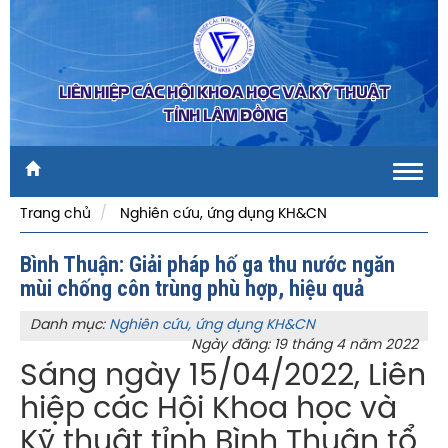
LIÊN HIỆP CÁC HỘI KHOA HỌC VÀ KỸ THUẬT
TỈNH LÂM ĐỒNG
Toggl
navig
Trang chủ
Nghiên cứu, ứng dụng KH&CN
Bình Thuận: Giải pháp hố ga thu nước ngăn
mùi chống côn trùng phù hợp, hiệu quả
Danh mục:
Nghiên cứu, ứng dụng KH&CN
Ngày đăng: 19 tháng 4 năm 2022
Sáng ngày 15/04/2022, Liên
hiệp các Hội Khoa học và
Kỹ thuật tỉnh Bình Thuận tổ