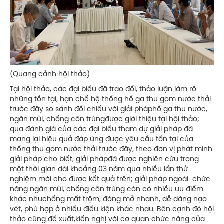
(Quang cảnh hội thảo)
Tại hội thảo, các đại biểu đã trao đổi, thảo luận làm rõ
những tồn tại, hạn chế hệ thống hố ga thu gom nước thải
trước đây so sánh đối chiếu với giải pháphố ga thu nước,
ngăn mùi, chống côn trùngđược giới thiệu tại hội thảo;
qua đánh giá của các đại biểu tham dự giải pháp đã
mang lại hiệu quả đáp ứng được yêu cầu tồn tại của
thống thu gom nước thải trước đây, theo đơn vị phát minh
giải pháp cho biết, giải phápđã được nghiên cứu trong
một thời gian dài khoảng 03 năm qua nhiều lần thử
nghiệm mới cho được kết quả trên; giải pháp ngoài chức
năng ngăn mùi, chống côn trùng còn có nhiều ưu điểm
khác nhưchống mất trộm, đóng mở nhanh, dễ dàng nạo
vét, phù hợp ở nhiều điều kiện khác nhau. Bên cạnh đó hội
thảo cũng đề xuất,kiến nghị với cơ quan chức năng của