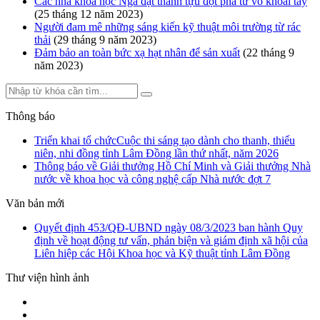
Các nhà khoa học Nga đạt thành tựu đột phá từ vỏ khoai tây
(25 tháng 12 năm 2023)
Người đam mê những sáng kiến kỹ thuật môi trường từ rác
thải
(29 tháng 9 năm 2023)
Đảm bảo an toàn bức xạ hạt nhân để sản xuất
(22 tháng 9
năm 2023)
Thông báo
Triển khai tổ chứcCuộc thi sáng tạo dành cho thanh, thiếu
niên, nhi đồng tỉnh Lâm Đồng lần thứ nhất, năm 2026
Thông báo về Giải thưởng Hồ Chí Minh và Giải thưởng Nhà
nước về khoa học và công nghệ cấp Nhà nước đợt 7
Văn bản mới
Quyết định 453/QĐ-UBND ngày 08/3/2023 ban hành Quy
định về hoạt động tư vấn, phản biện và giám định xã hội của
Liên hiệp các Hội Khoa học và Kỹ thuật tỉnh Lâm Đồng
Thư viện hình ảnh