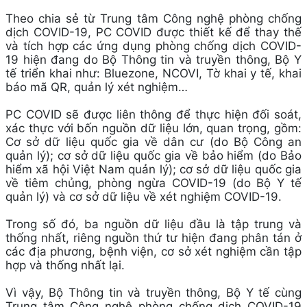
Theo chia sẻ từ Trung tâm Công nghệ phòng chống
dịch COVID-19, PC COVID được thiết kế để thay thế
và tích hợp các ứng dụng phòng chống dịch COVID-
19 hiện đang do Bộ Thông tin và truyền thông, Bộ Y
tế triển khai như: Bluezone, NCOVI, Tờ khai y tế, khai
báo mã QR, quản lý xét nghiệm…
PC COVID sẽ được liên thông để thực hiện đối soát,
xác thực với bốn nguồn dữ liệu lớn, quan trọng, gồm:
Cơ sở dữ liệu quốc gia về dân cư (do Bộ Công an
quản lý); cơ sở dữ liệu quốc gia về bảo hiểm (do Bảo
hiểm xã hội Việt Nam quản lý); cơ sở dữ liệu quốc gia
về tiêm chủng, phòng ngừa COVID-19 (do Bộ Y tế
quản lý) và cơ sở dữ liệu về xét nghiệm COVID-19.
Trong số đó, ba nguồn dữ liệu đầu là tập trung và
thống nhất, riêng nguồn thứ tư hiện đang phân tán ở
các địa phương, bệnh viện, cơ sở xét nghiệm cần tập
hợp và thống nhất lại.
Vì vậy, Bộ Thông tin và truyền thông, Bộ Y tế cùng
Trung tâm Công nghệ phòng chống dịch COVID-19