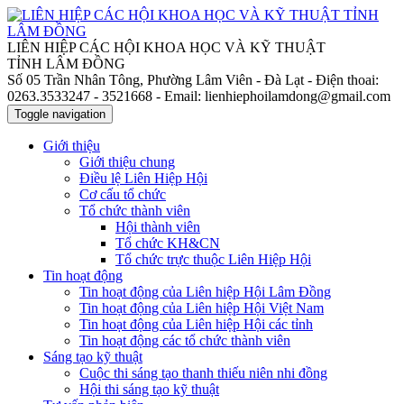
LIÊN HIỆP CÁC HỘI KHOA HỌC VÀ KỸ THUẬT
TỈNH LÂM ĐỒNG
Số 05 Trần Nhân Tông, Phường Lâm Viên - Đà Lạt
- Điện thoai:
0263.3533247 - 3521668
- Email: lienhiephoilamdong@gmail.com
Toggle navigation
Giới thiệu
Giới thiệu chung
Điều lệ Liên Hiệp Hội
Cơ cấu tổ chức
Tổ chức thành viên
Hội thành viên
Tổ chức KH&CN
Tổ chức trực thuộc Liên Hiệp Hội
Tin hoạt động
Tin hoạt động của Liên hiệp Hội Lâm Đồng
Tin hoạt động của Liên hiệp Hội Việt Nam
Tin hoạt động của Liên hiệp Hội các tỉnh
Tin hoạt động các tổ chức thành viên
Sáng tạo kỹ thuật
Cuộc thi sáng tạo thanh thiếu niên nhi đồng
Hội thi sáng tạo kỹ thuật