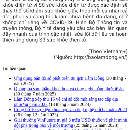
khỏe điện tử vì Sổ sức khỏe điện tử được xác định sẽ
thay thế sổ khám sức khỏe giấy, theo mỗi cá nhân cả
đời, phục vụ công tác khám chữa bệnh đa dạng, chứ
không chỉ riêng về COVID-19. Hiện Bộ Thông tin và
truyền thông, Bộ Y tế đang yêu cầu các bên liên quan
đẩy nhanh quá trình cập nhật, sửa lỗi dữ liệu và hoàn
thiện ứng dụng Sổ sức khỏe điện tử.
(Theo Vietnam+)
(Nguồn: http://baolamdong.vn/)
Tin liên quan
Ứng dụng bản đồ số phát triển du lịch Lâm Đồng
(30 tháng 7
năm 2025)
Quảng bá sản phẩm khoa học và công nghệ bằng thực tế ảo
(30 tháng 7 năm 2025)
Lâm Đồng xếp thứ 15 về chỉ số đổi mới sáng tạo cấp địa
phương năm 2023
(13 tháng 3 năm 2024)
Công bố 10 sự kiện khoa học và công nghệ nổi bật năm 2023
(26 tháng 12 năm 2023)
Giải thưởng VinFuture trị giá 3 triệu USD thuộc về phát minh
đột phá trong bảo vệ môi trường
(25 tháng 12 năm 2023)