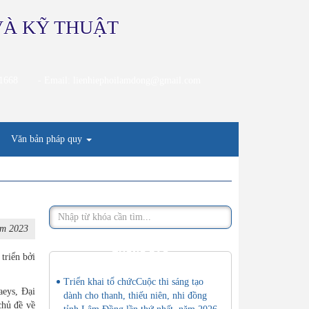
VÀ KỸ THUẬT
21668
- Email: lienhiephoilamdong@gmail.com
Văn bản pháp quy
ăm 2023
THÔNG BÁO
triển bởi
Triển khai tổ chứcCuộc thi sáng tạo
aeys, Đại
dành cho thanh, thiếu niên, nhi đồng
chủ đề về