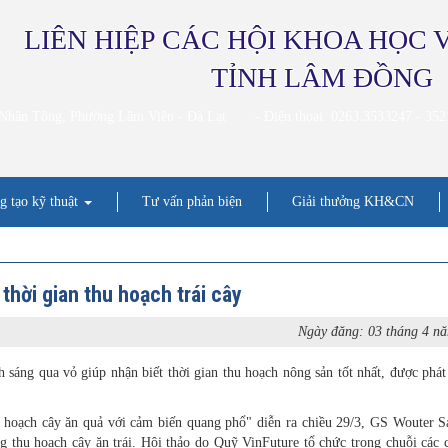
LIÊN HIỆP CÁC HỘI KHOA HỌC 
TỈNH LÂM ĐỒNG
 Nhân Tông, Phường Lâm Viên - Đà Lạt
- Điện thoai: 0263.3533247 - 35
g tạo kỹ thuật
Tư vấn phản biện
Giải thưởng KH&CN
hời gian thu hoạch trái cây
Ngày đăng: 03 tháng 4 n
sáng qua vỏ giúp nhận biết thời gian thu hoạch nông sản tốt nhất, được phát 
hu hoạch cây ăn quả với cảm biến quang phổ" diễn ra chiều 29/3, GS Wouter S
g thu hoạch cây ăn trái. Hội thảo do Quỹ VinFuture tổ chức trong chuỗi các 