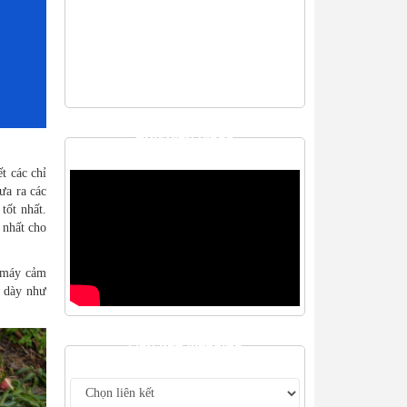
THƯ VIỆN VIDEO
t các chỉ
ưa ra các
tốt nhất.
 nhất cho
a máy cảm
ỏ dày như
LIÊN KẾT WEBSITE