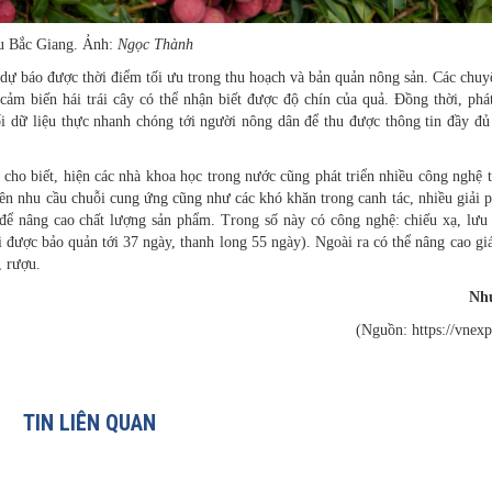
g. Ảnh:
Ngọc Thành
 dự báo được thời điểm tối ưu trong thu hoạch và bản quản nông sản. Các chuy
 cảm biến hái trái cây có thể nhận biết được độ chín của quả. Đồng thời, phát
ối dữ liệu thực nhanh chóng tới người nông dân để thu được thông tin đầy đủ
o biết, hiện các nhà khoa học trong nước cũng phát triển nhiều công nghệ 
rên nhu cầu chuỗi cung ứng cũng như các khó khăn trong canh tác, nhiều giải 
để nâng cao chất lượng sản phẩm. Trong số này có công nghệ: chiếu xạ, lưu
i được bảo quản tới 37 ngày, thanh long 55 ngày). Ngoài ra có thể nâng cao giá
, rượu.
Nh
(Nguồn: https://vnexp
TIN LIÊN QUAN