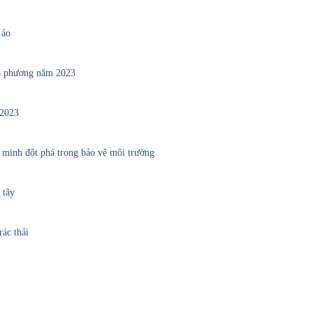
 ảo
ịa phương năm 2023
 2023
t minh đột phá trong bảo vệ môi trường
 tây
ác thải