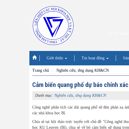
Số 05 Trần
Giới thiệu
Tin hoạt động
Sán
Trang chủ
Nghiên cứu, ứng dụng KH&CN
Cảm biến quang phổ dự báo chính xác t
Danh mục:
Nghiên cứu, ứng dụng KH&CN
Công nghệ phân tích các dải quang phổ từ đèn phản xạ ánh 
các nhà khoa học Bỉ.
Chia sẻ tại hội thảo trực tuyến với chủ đề "Công nghệ t
học KU Leuven (Bỉ), chia sẻ về bộ cảm biến sử dụng tron