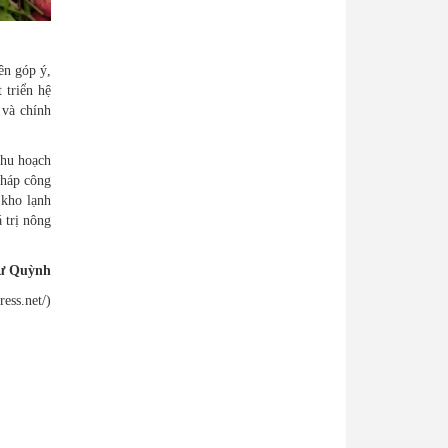
ên góp ý,
 triển hệ
 và chính
thu hoạch
pháp công
 kho lạnh
 trị nông
ư Quỳnh
ress.net/)