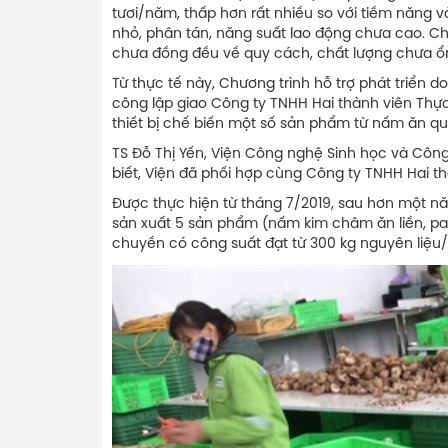
tươi/năm, thấp hơn rất nhiều so với tiềm năng 
nhỏ, phân tán, năng suất lao động chưa cao. Ch
chưa đồng đều về quy cách, chất lượng chưa ổn
Từ thực tế này, Chương trình hỗ trợ phát triể
công lập giao Công ty TNHH Hai thành viên Thực
thiết bị chế biến một số sản phẩm từ nấm ăn q
TS Đỗ Thị Yến, Viện Công nghệ Sinh học và Cô
biết, Viện đã phối hợp cùng Công ty TNHH Hai th
Được thực hiện từ tháng 7/2019, sau hơn một nă
sản xuất 5 sản phẩm (nấm kim châm ăn liền, p
chuyền có công suất đạt từ 300 kg nguyên liệu