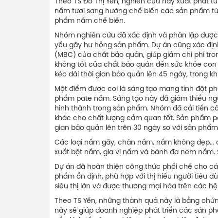
Theo TS Đỗ Thị Yến, nghiên cứu này xuất phát
nấm tươi sang hướng chế biến các sản phẩm từ 
phẩm nấm chế biến.
Nhóm nghiên cứu đã xác định và phân lập được b
yếu gây hư hỏng sản phẩm. Dự án cũng xác định 
(MBC) của chất bảo quản, giúp giảm chi phí tro
không tốt của chất bảo quản đến sức khỏe con 
kéo dài thời gian bảo quản lên 45 ngày, trong 
Một điểm được coi là sáng tạo mang tính đột phá
phẩm pate nấm. Sáng tạo này đã giảm thiểu nguy
hình thành trong sản phẩm. Nhóm đã cải tiến cô
khác cho chất lượng cảm quan tốt. Sản phẩm pa
gian bảo quản lên trên 30 ngày so với sản phẩm
Các loại nấm gãy, chân nấm, nấm không đẹp... c
xuất bột nấm, gia vị nấm và bánh đa nem nấm.
Dự án đã hoàn thiện công thức phối chế cho c
phẩm ổn định, phù hợp với thị hiếu người tiêu
siêu thị lớn và được thương mại hóa trên các hệ
Theo TS Yến, những thành quả này là bằng chứn
này sẽ giúp doanh nghiệp phát triển các sản phẩm