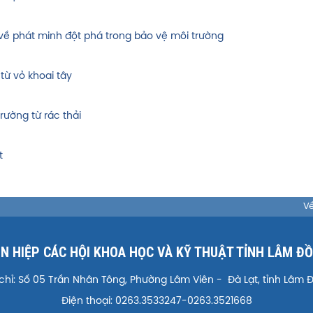
c về phát minh đột phá trong bảo vệ môi trường
từ vỏ khoai tây
ường từ rác thải
t
Về
ÊN HIỆP CÁC HỘI KHOA HỌC VÀ KỸ THUẬT TỈNH LÂM Đ
 chỉ: Số 05 Trần Nhân Tông, Phường Lâm Viên - Đà Lạt, tỉnh Lâm 
Điện thoại: 0263.3533247-0263.3521668