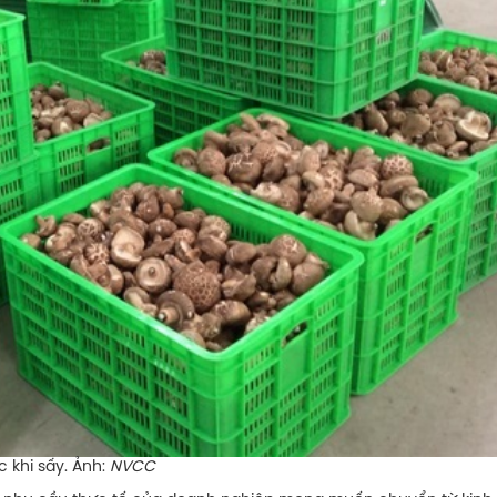
khi sấy. Ảnh:
NVCC