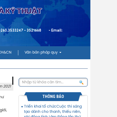
VÀ KỸ THUẬT
 0263.3533247 - 3521668
- Email:
 KH&CN
Văn bản pháp quy
m 2021
THÔNG BÁO
như
Triển khai tổ chứcCuộc thi sáng
iới,
tạo dành cho thanh, thiếu niên,