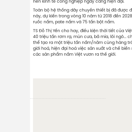
nền kinh tế công nghiệp ngày càng hiện đại.
Toàn bộ hệ thống dây chuyền thiết bị đã được 
này, dự kiến trong vòng 10 năm từ 2018 đến 2028 
ruốc nấm, pate nấm và 75 tấn bột nấm.
TS Đỗ Thị Yến cho hay, điều kiện thời tiết củ
40 triệu tấn rơm rạ, mùn cưa, bã mía, lõi ngô...
thể tạo ra một triệu tấn nấm/năm cùng hàng tră
giới hoá, hiện đại hoá việc sản xuất và chế biế
các sản phẩm nấm Việt vươn ra thế giới.