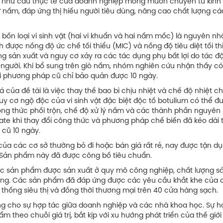
 từ nhu cầu thực tế của doanh nghiệp mong muốn chuyển từ kin
nấm, đáp ứng thị hiếu người tiêu dùng, nâng cao chất lượng cá
ốn loại vi sinh vật (hai vi khuẩn và hai nấm mốc) là nguyên n
được nồng độ ức chế tối thiểu (MIC) và nồng độ tiêu diệt tối th
ng sản xuất và nguy cơ xảy ra các tác dụng phụ bất lợi do tác đ
người. Khi bổ sung trên giò nấm, nhóm nghiên cứu nhận thấy có
khi phương pháp cũ chỉ bảo quản được 10 ngày.
 của đề tài là việc thay thế bao bì chịu nhiệt và chế độ nhiệt c
 cơ ngộ độc của vi sinh vật đặc biệt độc tố botulium có thể đ
ng thức phối trộn, chế độ xử lý nấm và các thành phần nguyên 
te khi thay đổi công thức và phương pháp chế biến đã kéo dài 
 cũ 10 ngày.
ủa các cơ sở thường bỏ đi hoặc bán giá rất rẻ, nay được tận dụ
 Sản phẩm này đã được công bố tiêu chuẩn.
ác sản phẩm được sản xuất ở quy mô công nghiệp, chất lượng s
 dùng. Các sản phẩm đã đáp ứng được các yêu cầu khắt khe của 
 thống siêu thị và đồng thời thương mại trên 40 cửa hàng sạch.
g cho sự hợp tác giữa doanh nghiệp và các nhà khoa học. Sự h
 theo chuỗi giá trị, bắt kịp với xu hướng phát triển của thế giới