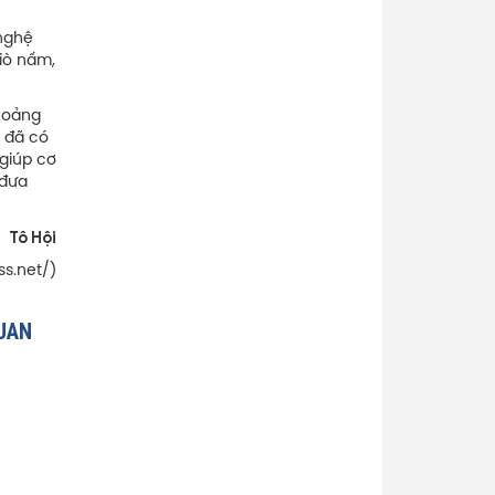
 nghệ
giò nấm,
khoảng
y đã có
 giúp cơ
 đưa
Tô Hội
ss.net/)
QUAN