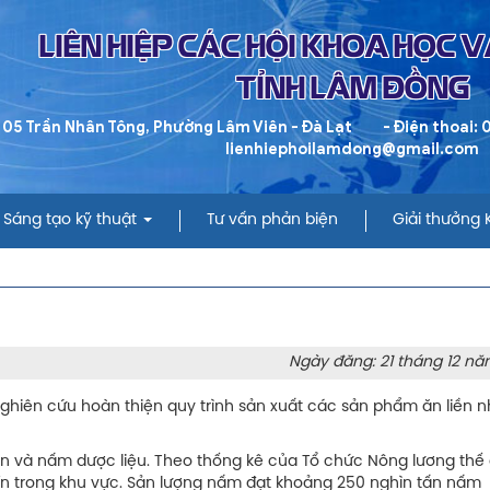
LIÊN HIỆP CÁC HỘI KHOA HỌC 
TỈNH LÂM ĐỒNG
 05 Trần Nhân Tông, Phường Lâm Viên - Đà Lạt
- Điện thoai:
lienhiephoilamdong@gmail.com
Sáng tạo kỹ thuật
Tư vấn phản biện
Giải thưởng
Ngày đăng: 21 tháng 12 nă
ghiên cứu hoàn thiện quy trình sản xuất các sản phẩm ăn liền 
n và nấm dược liệu. Theo thống kê của Tổ chức Nông lương thế g
n trong khu vực. Sản lượng nấm đạt khoảng 250 nghìn tấn nấm