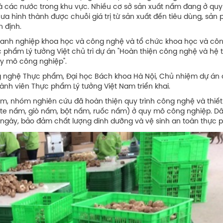
và các nước trong khu vực. Nhiều cơ sở sản xuất nấm đang ở qu
ưa hình thành được chuỗi giá trị từ sản xuất đến tiêu dùng, sản
 định.
n doanh nghiệp khoa học và công nghệ và tổ chức khoa học và cô
 phẩm Lý tưởng Việt chủ trì dự án "Hoàn thiện công nghệ và hệ 
uy mô công nghiệp".
ng nghệ Thực phẩm, Đại học Bách khoa Hà Nội, Chủ nhiệm dự án
ành viên Thực phẩm Lý tưởng Việt Nam triển khai.
m, nhóm nghiên cứu đã hoàn thiện quy trình công nghệ và thiết
ate nấm, giò nấm, bột nấm, ruốc nấm) ở quy mô công nghiệp. D
/ngày, bảo đảm chất lượng dinh dưỡng và vệ sinh an toàn thực 