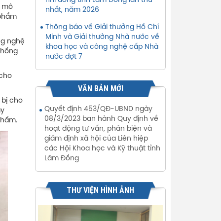
nhi đồng tỉnh Lâm Đồng lần thứ
y mô
nhất, năm 2026
 phẩm
Thông báo về Giải thưởng Hồ Chí
Minh và Giải thưởng Nhà nước về
ng nghệ
khoa học và công nghệ cấp Nhà
thống
nước đợt 7
 cho
VĂN BẢN MỚI
 bị cho
Quyết định 453/QĐ-UBND ngày
ây
08/3/2023 ban hành Quy định về
phẩm.
hoạt động tư vấn, phản biện và
giám định xã hội của Liên hiệp
các Hội Khoa học và Kỹ thuật tỉnh
Lâm Đồng
THƯ VIỆN HÌNH ẢNH