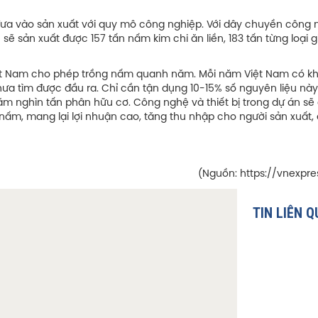
đưa vào sản xuất với quy mô công nghiệp. Với dây chuyền công
sẽ sản xuất được 157 tấn nấm kim chi ăn liền, 183 tấn từng loại 
a Việt Nam cho phép trồng nấm quanh năm. Mỗi năm Việt Nam có 
 chưa tìm được đầu ra. Chỉ cần tận dụng 10-15% số nguyên liệu nà
m nghìn tấn phân hữu cơ. Công nghệ và thiết bị trong dự án sẽ
n nấm, mang lại lợi nhuận cao, tăng thu nhập cho người sản xuất,
(Nguồn: https://vnexpre
TIN LIÊN 