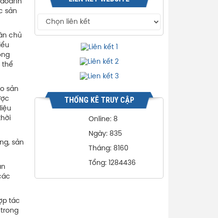
h doanh
c sản
hân chủ
iểu
ộng
 thể
ho sản
THỐNG KÊ TRUY CẬP
ược
liệu
thời
Online: 8
Ngày: 835
ng, sản
Tháng: 8160
Tổng: 1284436
ản
các
ợp tác
 trong