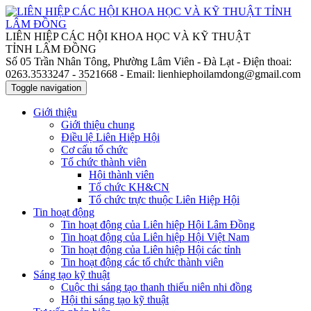
LIÊN HIỆP CÁC HỘI KHOA HỌC VÀ KỸ THUẬT
TỈNH LÂM ĐỒNG
Số 05 Trần Nhân Tông, Phường Lâm Viên - Đà Lạt
- Điện thoai:
0263.3533247 - 3521668
- Email: lienhiephoilamdong@gmail.com
Toggle navigation
Giới thiệu
Giới thiệu chung
Điều lệ Liên Hiệp Hội
Cơ cấu tổ chức
Tổ chức thành viên
Hội thành viên
Tổ chức KH&CN
Tổ chức trực thuộc Liên Hiệp Hội
Tin hoạt động
Tin hoạt động của Liên hiệp Hội Lâm Đồng
Tin hoạt động của Liên hiệp Hội Việt Nam
Tin hoạt động của Liên hiệp Hội các tỉnh
Tin hoạt động các tổ chức thành viên
Sáng tạo kỹ thuật
Cuộc thi sáng tạo thanh thiếu niên nhi đồng
Hội thi sáng tạo kỹ thuật