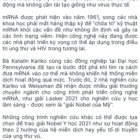
động mà không cần tái tạo giống như virus thực tế.
mRNA được phát hiện vào năm 1961, song các nhà
khoa học phải mất hàng thập kỷ để “chữa trị” kỹ thuật
mRNA khỏi các vấn đề như không ổn định và gây ra
các tình trạng viêm. Hiện công nghệ này đang được
các nhà phát triển kỳ vọng có thể áp dụng trong điều
trị ung thư và HIV trong tương lai.
Bà Katalin Kariko cùng các đồng nghiệp tại Đại học
Pennsylvania đã tạo ra bước đột phá khi tìm ra cách
đưa mRNA vào cơ thể mà không khiến hệ thống miễn
dịch hoạt động quá mức. Trước đó, 2 nhà nghiên cứu
Kariko và Weissman đã nhận được nhiều giải thưởng
chuyên ngành cho công trình phát triển công nghệ
mRNA, như giải Lasker 2021 cho nghiên cứu y học
lâm sàng - được xem là “giải Nobel của Mỹ”.
Những công trình nghiên cứu khác có thể được lựa
chọn để trao giải Nobel Y học 2021 như sự hoạt động
theo 2 hướng của hệ miễn dịch hay yếu tố di truyền
của ung thư vú.