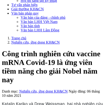
Hội thi sáng tạo kỹ thuật
Tư vấn phản biện
Giải thưởng KH&CN
Văn bản pháp quy
Văn bản của đảng - chính phủ
Văn bản LHH Việt Nam
Văn bản tỉnh
Văn bản LHH Lâm Đồng
Trang chủ
Nghiên cứu, ứng dụng KH&CN
Công trình nghiên cứu vaccine
mRNA Covid-19 là ứng viên
tiềm năng cho giải Nobel năm
nay
Danh mục:
Nghiên cứu, ứng dụng KH&CN
Ngày đăng: 06 tháng
10 năm 2021
Katalin Kariko và Drew Weissman, hai nhà nghiên cứu