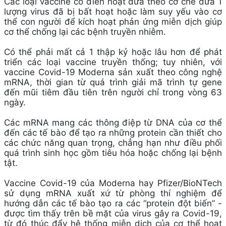
Các loại vaccine cổ điển hoạt đưa theo cơ chế đưa 1
lượng virus đã bị bất hoạt hoặc làm suy yếu vào cơ
thể con người để kích hoạt phản ứng miễn dịch giúp
cơ thể chống lại các bệnh truyền nhiễm.
Có thể phải mất cả 1 thập kỷ hoặc lâu hơn để phát
triển các loại vaccine truyền thống; tuy nhiên, với
vaccine Covid-19 Moderna sản xuất theo công nghệ
mRNA, thời gian từ quá trình giải mã trình tự gene
đến mũi tiêm đầu tiên trên người chỉ trong vòng 63
ngày.
Các mRNA mang các thông điệp từ DNA của cơ thể
đến các tế bào để tạo ra những protein cần thiết cho
các chức năng quan trọng, chẳng hạn như điều phối
quá trình sinh học gồm tiêu hóa hoặc chống lại bệnh
tật.
Vaccine Covid-19 của Moderna hay Pfizer/BioNTech
sử dụng mRNA xuất xứ từ phòng thí nghiệm để
hướng dẫn các tế bào tạo ra các “protein đột biến” -
được tìm thấy trên bề mặt của virus gây ra Covid-19,
từ đó thúc đẩy hệ thống miễn dịch của cơ thể hoạt