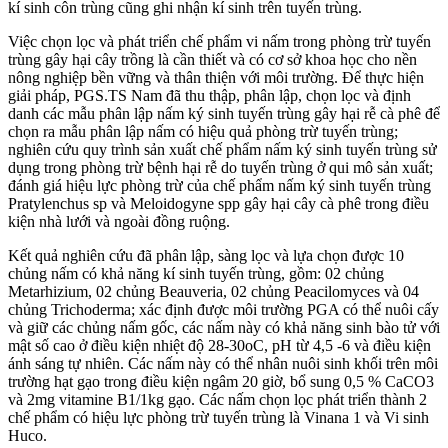
kí sinh côn trùng cũng ghi nhận kí sinh trên tuyến trùng.
Việc chọn lọc và phát triển chế phẩm vi nấm trong phòng trừ tuyến
trùng gây hại cây trồng là cần thiết và có cơ sở khoa học cho nền
nông nghiệp bền vững và thân thiện với môi trường. Để thực hiện
giải pháp, PGS.TS Nam đã thu thập, phân lập, chọn lọc và định
danh các mẫu phân lập nấm ký sinh tuyến trùng gây hại rễ cà phê để
chọn ra mẫu phân lập nấm có hiệu quả phòng trừ tuyến trùng;
nghiên cứu quy trình sản xuất chế phẩm nấm ký sinh tuyến trùng sử
dụng trong phòng trừ bệnh hại rễ do tuyến trùng ở qui mô sản xuất;
đánh giá hiệu lực phòng trừ của chế phẩm nấm ký sinh tuyến trùng
Pratylenchus sp và Meloidogyne spp gây hại cây cà phê trong điều
kiện nhà lưới và ngoài đồng ruộng.
Kết quả nghiên cứu đã phân lập, sàng lọc và lựa chọn được 10
chủng nấm có khả năng kí sinh tuyến trùng, gồm: 02 chủng
Metarhizium, 02 chủng Beauveria, 02 chủng Peacilomyces và 04
chủng Trichoderma; xác định được môi trường PGA có thể nuôi cấy
và giữ các chủng nấm gốc, các nấm này có khả năng sinh bào tử với
mật số cao ở điều kiện nhiệt độ 28-30oC, pH từ 4,5 -6 và điều kiện
ánh sáng tự nhiên. Các nấm này có thể nhân nuôi sinh khối trên môi
trường hạt gạo trong điều kiện ngâm 20 giờ, bổ sung 0,5 % CaCO3
và 2mg vitamine B1/1kg gạo. Các nấm chọn lọc phát triển thành 2
chế phẩm có hiệu lực phòng trừ tuyến trùng là Vinana 1 và Vi sinh
Huco.