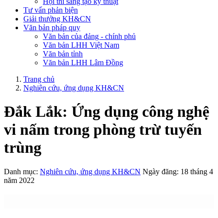
Hội thi sáng tạo kỹ thuật
Tư vấn phản biện
Giải thưởng KH&CN
Văn bản pháp quy
Văn bản của đảng - chính phủ
Văn bản LHH Việt Nam
Văn bản tỉnh
Văn bản LHH Lâm Đồng
Trang chủ
Nghiên cứu, ứng dụng KH&CN
Đắk Lắk: Ứng dụng công nghệ
vi nấm trong phòng trừ tuyến
trùng
Danh mục:
Nghiên cứu, ứng dụng KH&CN
Ngày đăng: 18 tháng 4
năm 2022