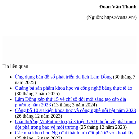
Đoàn Văn Thanh
(Nguồn: https://vusta.vn/)
Tin liên quan
Ứng dụng bản đồ số phát triển du lịch Lâm Đồng
(30 tháng 7
năm 2025)
Quảng bá sản phẩm khoa học và công nghệ bằng thực tế ảo
(30 tháng 7 năm 2025)
Lâm Đồng xếp thứ 15 về chỉ số đổi mới sáng tạo cấp địa
phương năm 2023
(13 tháng 3 năm 2024)
Công bố 10 sự kiện khoa học và công nghệ nổi bật năm 2023
(26 tháng 12 năm 2023)
Giải thưởng VinFuture trị giá 3 triệu USD thuộc về phát minh
đột phá trong bảo vệ môi trường
(25 tháng 12 năm 2023)
Các nhà khoa học Nga đạt thành tựu đột phá từ vỏ khoai tây
(25 tháng 12 năm 2023)