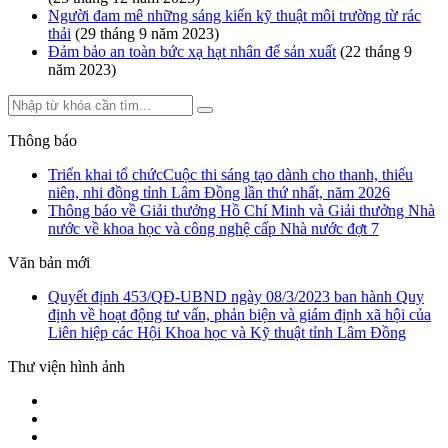
Người đam mê những sáng kiến kỹ thuật môi trường từ rác
thải
(29 tháng 9 năm 2023)
Đảm bảo an toàn bức xạ hạt nhân để sản xuất
(22 tháng 9
năm 2023)
Thông báo
Triển khai tổ chứcCuộc thi sáng tạo dành cho thanh, thiếu
niên, nhi đồng tỉnh Lâm Đồng lần thứ nhất, năm 2026
Thông báo về Giải thưởng Hồ Chí Minh và Giải thưởng Nhà
nước về khoa học và công nghệ cấp Nhà nước đợt 7
Văn bản mới
Quyết định 453/QĐ-UBND ngày 08/3/2023 ban hành Quy
định về hoạt động tư vấn, phản biện và giám định xã hội của
Liên hiệp các Hội Khoa học và Kỹ thuật tỉnh Lâm Đồng
Thư viện hình ảnh