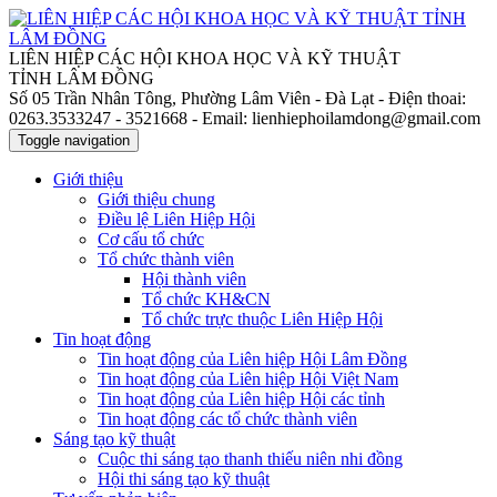
LIÊN HIỆP CÁC HỘI KHOA HỌC VÀ KỸ THUẬT
TỈNH LÂM ĐỒNG
Số 05 Trần Nhân Tông, Phường Lâm Viên - Đà Lạt
- Điện thoai:
0263.3533247 - 3521668
- Email: lienhiephoilamdong@gmail.com
Toggle navigation
Giới thiệu
Giới thiệu chung
Điều lệ Liên Hiệp Hội
Cơ cấu tổ chức
Tổ chức thành viên
Hội thành viên
Tổ chức KH&CN
Tổ chức trực thuộc Liên Hiệp Hội
Tin hoạt động
Tin hoạt động của Liên hiệp Hội Lâm Đồng
Tin hoạt động của Liên hiệp Hội Việt Nam
Tin hoạt động của Liên hiệp Hội các tỉnh
Tin hoạt động các tổ chức thành viên
Sáng tạo kỹ thuật
Cuộc thi sáng tạo thanh thiếu niên nhi đồng
Hội thi sáng tạo kỹ thuật