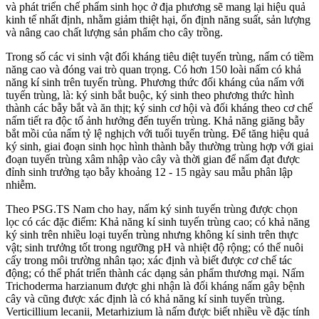
và phát triển chế phẩm sinh học ở địa phương sẽ mang lại hiệu quả
kinh tế nhất định, nhằm giảm thiệt hại, ổn định năng suất, sản lượng
và nâng cao chất lượng sản phẩm cho cây trồng.
Trong số các vi sinh vật đối kháng tiêu diệt tuyến trùng, nấm có tiềm
năng cao và đóng vai trò quan trọng. Có hơn 150 loài nấm có khả
năng kí sinh trên tuyến trùng. Phương thức đối kháng của nấm với
tuyến trùng, là: ký sinh bắt buộc, ký sinh theo phương thức hình
thành các bẫy bắt và ăn thịt; ký sinh cơ hội và đối kháng theo cơ chế
nấm tiết ra độc tố ảnh hưởng đến tuyến trùng. Khả năng giăng bẫy
bắt mồi của nấm tỷ lệ nghịch với tuổi tuyến trùng. Để tăng hiệu quả
ký sinh, giai đoạn sinh học hình thành bẫy thường trùng hợp với giai
đoạn tuyến trùng xâm nhập vào cây và thời gian để nấm đạt được
đỉnh sinh trưởng tạo bẫy khoảng 12 - 15 ngày sau mẫu phân lập
nhiễm.
Theo PSG.TS Nam cho hay, nấm ký sinh tuyến trùng được chọn
lọc có các đặc điểm: Khả năng kí sinh tuyến trùng cao; có khả năng
ký sinh trên nhiều loại tuyến trùng nhưng không kí sinh trên thực
vật; sinh trưởng tốt trong ngưỡng pH và nhiệt độ rộng; có thể nuôi
cấy trong môi trường nhân tạo; xác định và biết được cơ chế tác
động; có thể phát triển thành các dạng sản phẩm thương mại. Nấm
Trichoderma harzianum được ghi nhận là đối kháng nấm gây bệnh
cây và cũng được xác định là có khả năng kí sinh tuyến trùng.
Verticillium lecanii, Metarhizium là nấm được biết nhiều về đặc tính