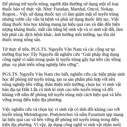
Để phòng trừ tuyến trùng, người dân thường sử dụng một số loại
thuốc bảo vệ thực vật. Như: Furadan, Marshal, Oncol, Nokap,
Regent... Việc sử dụng thuốc tuy có làm giảm mật số tuyến trùng
nhưng vườn cây vẫn bị bệnh và phải sử dụng thuốc liên tục. Việc
dùng thuốc hóa học không mang lại hiệu quả cao và dẫn đến hiện
tượng kháng thuốc, mất cân bằng hệ sinh vật và vi sinh vật đất, làm
bột phát các dịch bệnh khác, ảnh hưởng môi trường, tạo tồn dư
thuốc trong nông sản.
Từ thực tế trên, PGS.TS. Nguyễn Văn Nam và các cộng sự tại
trường Đại học Tây Nguyên đã nghiên cứu “Giải pháp ứng dụng
công nghệ vi nấm trong quản lý tuyến trùng gây hại trên cây trồng
phục vụ phát triển nông nghiệp bền vững”.
PGS.TS. Nguyễn Văn Nam cho biết, nghiên cứu các biện pháp sinh
học để phòng trừ tuyến trùng, tạo ra sản phẩm phù hợp với nền
nông nghiệp bền vững, thân thiện môi trường; chọn lọc vi sinh vật
bản địa tại Đắk Lắk có tính kí sinh cao trên tuyến trùng và đối
kháng với nấm để phòng trừ tuyến trùng một cách hiệu quả và bền
vững trong điều kiện địa phương.
Việc nghiên cứu và chọn lọc vi sinh vật có tính đối kháng cao với
tuyến trùng Meloidogyne, Pratylenchus và nấm Fusarium spp mang
lại hiệu quả cao và bền vững để phòng trừ tuyến trùng trong điều
kiện địa phương. Vì vậy, áp dụng công nghệ vi sinh vật nhân nuôi