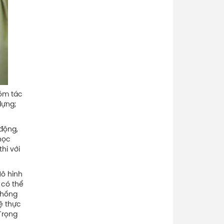
hóm tác
dựng;
động,
 học
hi với
Mô hình
 có thể
thống
hệ thực
Trọng