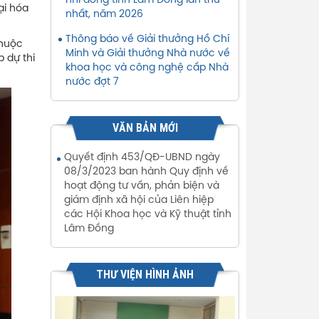
nhi đồng tỉnh Lâm Đồng lần thứ
ại hóa
nhất, năm 2026
Thông báo về Giải thưởng Hồ Chí
thuộc
Minh và Giải thưởng Nhà nước về
 dự thi
khoa học và công nghệ cấp Nhà
nước đợt 7
VĂN BẢN MỚI
Quyết định 453/QĐ-UBND ngày
08/3/2023 ban hành Quy định về
hoạt động tư vấn, phản biện và
giám định xã hội của Liên hiệp
các Hội Khoa học và Kỹ thuật tỉnh
Lâm Đồng
THƯ VIỆN HÌNH ẢNH