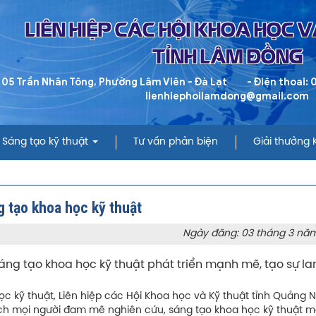
LIÊN HIỆP CÁC HỘI KHOA HỌC 
TỈNH LÂM ĐỒNG
 05 Trần Nhân Tông, Phường Lâm Viên - Đà Lạt
- Điện thoai:
lienhiephoilamdong@gmail.com
Sáng tạo kỹ thuật
Tư vấn phản biện
Giải thưởng
 tạo khoa học kỹ thuật
Ngày đăng: 03 tháng 3 nă
ng tạo khoa học kỹ thuật phát triển mạnh mẽ, tạo sự la
 kỹ thuật, Liên hiệp các Hội Khoa học và Kỹ thuật tỉnh Quảng N
khích mọi người đam mê nghiên cứu, sáng tạo khoa học kỹ thuật 