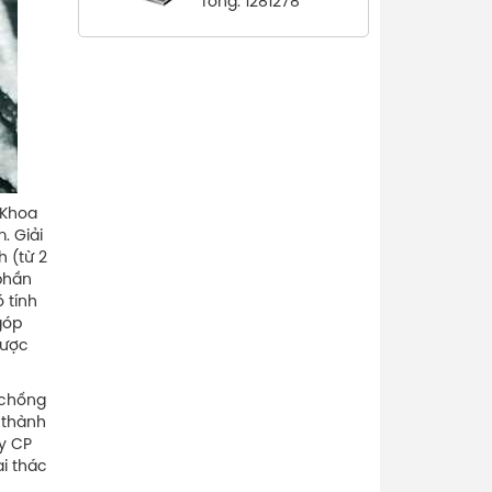
Tổng: 1281278
 Khoa
. Giải
h (từ 2
 phần
 tính
góp
được
 chống
 thành
ty CP
i thác