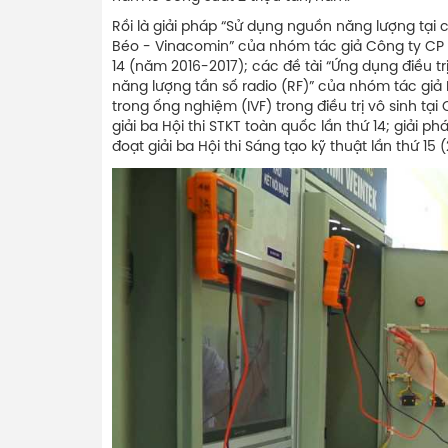
Rồi là giải pháp “Sử dụng nguồn năng lượng tại 
Béo - Vinacomin” của nhóm tác giả Công ty CP Th
14 (năm 2016-2017); các đề tài “Ứng dụng điều tr
năng lượng tần số radio (RF)” của nhóm tác giả
trong ống nghiệm (IVF) trong điều trị vô sinh t
giải ba Hội thi STKT toàn quốc lần thứ 14; giải 
đoạt giải ba Hội thi Sáng tạo kỹ thuật lần thứ 15 