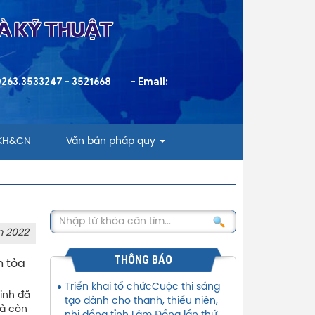
VÀ KỸ THUẬT
 0263.3533247 - 3521668
- Email:
 KH&CN
Văn bản pháp quy
m 2022
THÔNG BÁO
n tỏa
Triển khai tổ chứcCuộc thi sáng
inh đã
tạo dành cho thanh, thiếu niên,
mà còn