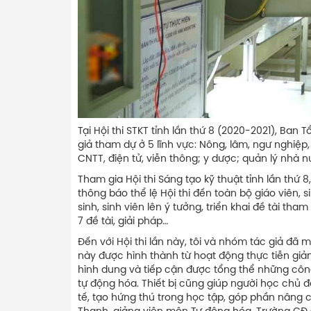
Tại Hội thi STKT tỉnh lần thứ 8 (2020-2021), Ban
giả tham dự ở 5 lĩnh vực: Nông, lâm, ngư nghiệp,
CNTT, điện tử, viễn thông; y dược; quản lý nhà n
Tham gia Hội thi Sáng tạo kỹ thuật tỉnh lần th
thông báo thể lệ Hội thi đến toàn bộ giáo viên, 
sinh, sinh viên lên ý tưởng, triển khai đề tài tha
7 đề tài, giải pháp…
Đến với Hội thi lần này, tôi và nhóm tác giả đã
này được hình thành từ hoạt động thực tiễn giả
hình dung và tiếp cận được tổng thể những công
tự động hóa. Thiết bị cũng giúp người học chủ độ
tế, tạo hứng thú trong học tập, góp phần nâng