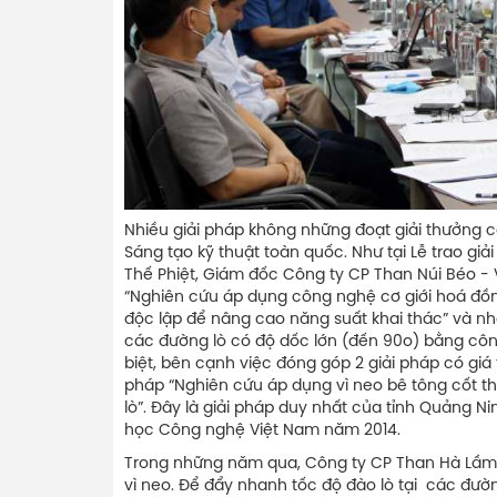
Nhiều giải pháp không những đoạt giải thưởng cao
Sáng tạo kỹ thuật toàn quốc. Như tại Lễ trao giả
Thế Phiệt, Giám đốc Công ty CP Than Núi Béo - 
“Nghiên cứu áp dụng công nghệ cơ giới hoá đồn
độc lập để nâng cao năng suất khai thác” và nh
các đường lò có độ dốc lớn (đến 90o) bằng cô
biệt, bên cạnh việc đóng góp 2 giải pháp có giá 
pháp “Nghiên cứu áp dụng vì neo bê tông cốt t
lò”. Đây là giải pháp duy nhất của tỉnh Quảng Nin
học Công nghệ Việt Nam năm 2014.
Trong những năm qua, Công ty CP Than Hà Lầm 
vì neo. Để đẩy nhanh tốc độ đào lò tại các đườn