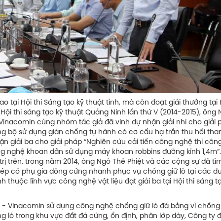
 tại Hội thi Sáng tạo kỹ thuật tỉnh, mà còn đoạt giải thưởng tại H
i Hội thi sáng tạo kỹ thuật Quảng Ninh lần thứ V (2014-2015), ông
Vinacomin cùng nhóm tác giả đã vinh dự nhận giải nhì cho giải 
g bộ sử dụng giàn chống tự hành có cơ cấu hạ trần thu hồi tha
ận giải ba cho giải pháp “Nghiên cứu cải tiến công nghệ thi côn
ng nghệ khoan dẫn sử dụng máy khoan robbins đường kính 1,4m”
trị trên, trong năm 2014, ông Ngô Thế Phiệt và các cộng sự đã tìm
hép có phụ gia đông cứng nhanh phục vụ chống giữ lò tại các đ
h thuộc lĩnh vực công nghệ vật liệu đạt giải ba tại Hội thi sáng 
- Vinacomin sử dụng công nghệ chống giữ lò đá bằng vì chống 
g lò trong khu vực đất đá cứng, ổn định, phân lớp dày, Công ty 