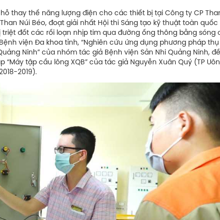
chỗ thay thế năng lượng điện cho các thiết bị tại Công ty CP Tha
an Núi Béo, đoạt giải nhất Hội thi Sáng tạo kỹ thuật toàn quốc 
ị triệt đốt các rối loạn nhịp tim qua đường ống thông bằng sóng 
 Bệnh viện Đa khoa tỉnh, “Nghiên cứu ứng dụng phương pháp thụ 
ại Quảng Ninh” của nhóm tác giả Bệnh viện Sản Nhi Quảng Ninh, đ
pháp “Máy tập cầu lông XQB” của tác giả Nguyễn Xuân Quý (TP Uông
(2018-2019).