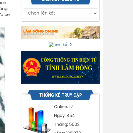
oan
đông
ữa bê
THỐNG KÊ TRUY CẬP
Online: 12
Ngày: 454
Tháng: 5002