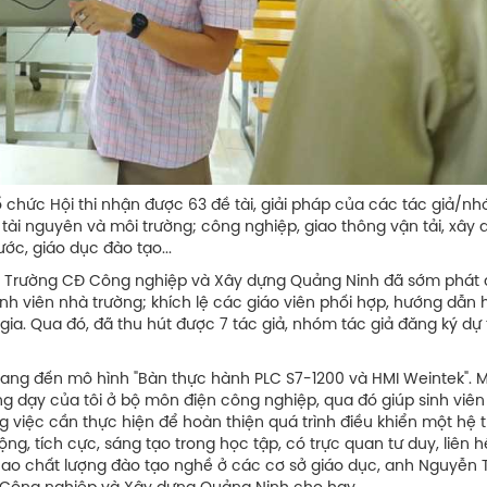
 Tổ chức Hội thi nhận được 63 đề tài, giải pháp của các tác giả/n
 tài nguyên và môi trường; công nghiệp, giao thông vận tải, xây 
ước, giáo dục đào tạo...
ứ 8, Trường CĐ Công nghiệp và Xây dựng Quảng Ninh đã sớm phát 
sinh viên nhà trường; khích lệ các giáo viên phối hợp, hướng dẫn
m gia. Qua đó, đã thu hút được 7 tác giả, nhóm tác giả đăng ký dự t
 mang đến mô hình "Bàn thực hành PLC S7-1200 và HMI Weintek". 
ng dạy của tôi ở bộ môn điện công nghiệp, qua đó giúp sinh viên
 việc cần thực hiện để hoàn thiện quá trình điều khiển một hệ 
ng, tích cực, sáng tạo trong học tập, có trực quan tư duy, liên 
 cao chất lượng đào tạo nghề ở các cơ sở giáo dục, anh Nguyễn 