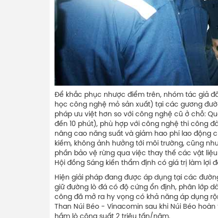
Để khắc phục nhược điểm trên, nhóm tác giả đã
học công nghệ mỏ sản xuất) tại các gương đườ
pháp ưu việt hơn so với công nghệ cũ ở chỗ: Quá
đến 10 phút), phù hợp với công nghệ thi công đ
nâng cao năng suất và giảm hao phí lao động c
kiềm, không ảnh hưởng tới môi trường, cũng như 
phần bảo vệ rừng qua việc thay thế các vật liệu
Hội đồng Sáng kiến thẩm định có giá trị làm lợi đ
Hiện giải pháp đang được áp dụng tại các đườn
giữ đường lò đá có độ cứng ổn định, phân lớp 
công đã mở ra hy vọng có khả năng áp dụng rộng
Than Núi Béo - Vinacomin sau khi Núi Béo hoàn 
hầm lò công suất 2 triệu tấn/năm.