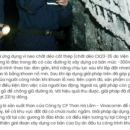
 ứng dụng vì neo chất dẻo cốt thép (chất dẻo CK23-35 do Viện
ng lò đào trong đó có các đường lò xây dựng cơ bản mức -300m
 trình thao tác đơn giản, khả năng chịu lực sau khi lắp đặt nhan
ào lò bằng khoan nổ mìn. Sau khi áp dụng giải pháp trên đã góp
ủa người công nhân khi khoan lỗ neo. Bên cạnh đó, sản phẩm có
điều kiện làm việc của người lao động. Ngoài ra, giải pháp còn 
 gỗ để chống giữ đường lò. Với hiệu quả thu được, giải pháp đã 
ạt 231 tỷ đồng.
g lò sản xuất than của Công ty CP Than Hà Lầm - Vinacomin để
dày, kể cả khu vực đất đá có chứa nước ngầm. Giải pháp áp dụng
 rãi tại các gương lò đào khác có điều kiện tương tự tại Công 
thiện giai đoạn xây dựng cơ bản của Dự án đầu tư công trình kha