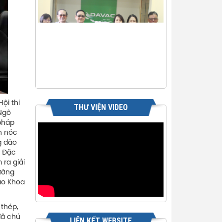
ội thi
THƯ VIỆN VIDEO
 Ngô
pháp
n nóc
g đào
. Đặc
 ra giải
ường
tạo Khoa
thép,
đã chú
LIÊN KẾT WEBSITE