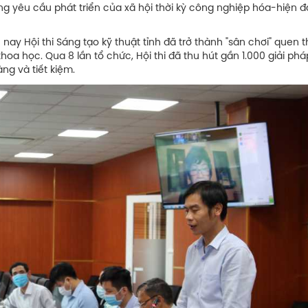
 yêu cầu phát triển của xã hội thời kỳ công nghiệp hóa-hiện đ
ay Hội thi Sáng tạo kỹ thuật tỉnh đã trở thành "sân chơi" quen 
a học. Qua 8 lần tổ chức, Hội thi đã thu hút gần 1.000 giải pháp
àng và tiết kiệm.