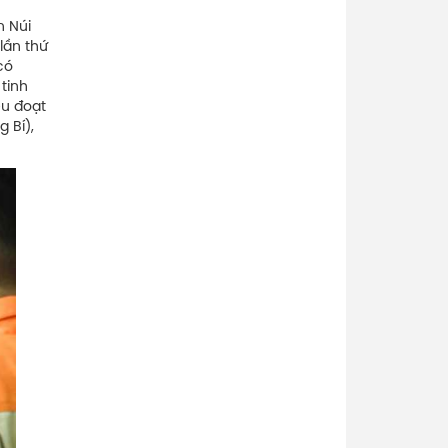
n Núi
lần thứ
có
tinh
ều đoạt
 Bí),