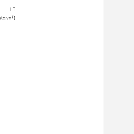
HT
sta.vn/)