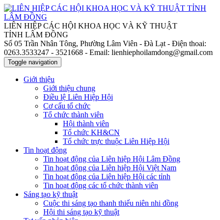
LIÊN HIỆP CÁC HỘI KHOA HỌC VÀ KỸ THUẬT
TỈNH LÂM ĐỒNG
Số 05 Trần Nhân Tông, Phường Lâm Viên - Đà Lạt
- Điện thoai:
0263.3533247 - 3521668
- Email: lienhiephoilamdong@gmail.com
Toggle navigation
Giới thiệu
Giới thiệu chung
Điều lệ Liên Hiệp Hội
Cơ cấu tổ chức
Tổ chức thành viên
Hội thành viên
Tổ chức KH&CN
Tổ chức trực thuộc Liên Hiệp Hội
Tin hoạt động
Tin hoạt động của Liên hiệp Hội Lâm Đồng
Tin hoạt động của Liên hiệp Hội Việt Nam
Tin hoạt động của Liên hiệp Hội các tỉnh
Tin hoạt động các tổ chức thành viên
Sáng tạo kỹ thuật
Cuộc thi sáng tạo thanh thiếu niên nhi đồng
Hội thi sáng tạo kỹ thuật