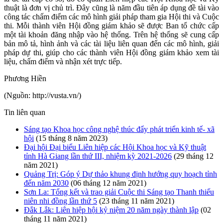
thuật là đơn vị chủ trì. Đây cũng là năm đầu tiên áp dụng đề tài vào
công tác chấm điểm các mô hình giải pháp tham gia Hội thi và Cuộc
thi. Mỗi thành viên Hội đồng giám khảo sẽ được Ban tổ chức cấp
một tài khoản đăng nhập vào hệ thống. Trên hệ thống sẽ cung cấp
bản mô tả, hình ảnh và các tài liệu liên quan đến các mô hình, giải
pháp dự thi, giúp cho các thành viên Hội đồng giám khảo xem tài
liệu, chấm điểm và nhận xét trực tiếp.
Phương Hiền
(Nguồn:
http://vusta.vn/)
Tin liên quan
Sáng tạo Khoa học công nghệ thúc đẩy phát triển kinh tế- xã
hội
(15 tháng 8 năm 2023)
Đại hội Đại biểu Liên hiệp các Hội Khoa học và Kỹ thuật
tỉnh Hà Giang lần thứ III, nhiệm kỳ 2021-2026
(29 tháng 12
năm 2021)
Quảng Trị: Góp ý Dự thảo khung định hướng quy hoạch tỉnh
đến năm 2030
(06 tháng 12 năm 2021)
Sơn La: Tổng kết và trao giải Cuộc thi Sáng tạo Thanh thiếu
niên nhi đồng lần thứ 5
(23 tháng 11 năm 2021)
Đắk Lắk: Liên hiệp hội kỷ niệm 20 năm ngày thành lập
(02
tháng 11 năm 2021)