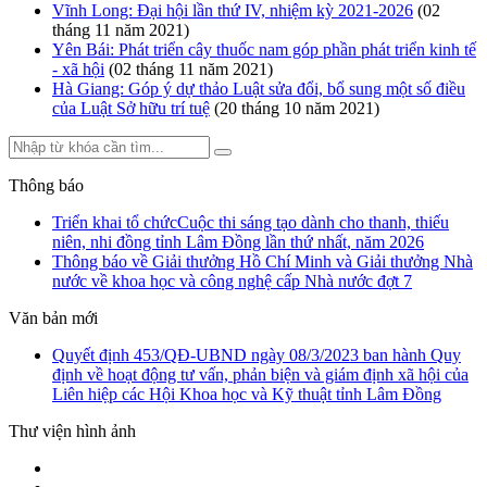
Vĩnh Long: Đại hội lần thứ IV, nhiệm kỳ 2021-2026
(02
tháng 11 năm 2021)
Yên Bái: Phát triển cây thuốc nam góp phần phát triển kinh tế
- xã hội
(02 tháng 11 năm 2021)
Hà Giang: Góp ý dự thảo Luật sửa đổi, bổ sung một số điều
của Luật Sở hữu trí tuệ
(20 tháng 10 năm 2021)
Thông báo
Triển khai tổ chứcCuộc thi sáng tạo dành cho thanh, thiếu
niên, nhi đồng tỉnh Lâm Đồng lần thứ nhất, năm 2026
Thông báo về Giải thưởng Hồ Chí Minh và Giải thưởng Nhà
nước về khoa học và công nghệ cấp Nhà nước đợt 7
Văn bản mới
Quyết định 453/QĐ-UBND ngày 08/3/2023 ban hành Quy
định về hoạt động tư vấn, phản biện và giám định xã hội của
Liên hiệp các Hội Khoa học và Kỹ thuật tỉnh Lâm Đồng
Thư viện hình ảnh