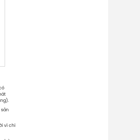
có
hát
ăng).
 sản
 vì chi