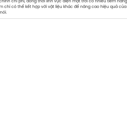
hỉnh chi phí, đồng thời lĩnh vực điện mặt trời có nhiều tiềm năn
hậm chí có thể kết hợp với vật liệu khác để nâng cao hiệu quả của
nói.