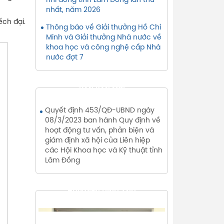
nhi đồng tỉnh Lâm Đồng lần thứ
nhất, năm 2026
ch đại.
Thông báo về Giải thưởng Hồ Chí
Minh và Giải thưởng Nhà nước về
khoa học và công nghệ cấp Nhà
nước đợt 7
VĂN BẢN MỚI
Quyết định 453/QĐ-UBND ngày
08/3/2023 ban hành Quy định về
hoạt động tư vấn, phản biện và
giám định xã hội của Liên hiệp
các Hội Khoa học và Kỹ thuật tỉnh
Lâm Đồng
THƯ VIỆN HÌNH ẢNH