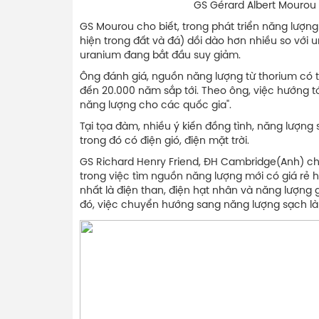
GS Gérard Albert Mourou phát biểu 
GS Mourou cho biết, trong phát triển năng lượng
hiện trong đất và đá) dồi dào hơn nhiều so với 
uranium đang bắt đầu suy giảm.
Ông đánh giá, nguồn năng lượng từ thorium có 
đến 20.000 năm sắp tới. Theo ông, việc hướng t
năng lượng cho các quốc gia".
Tại tọa đàm, nhiều ý kiến đồng tình, năng lượng 
trong đó có điện gió, điện mặt trời.
GS Richard Henry Friend, ĐH Cambridge(Anh) cho
trong việc tìm nguồn năng lượng mới có giá rẻ h
nhất là điện than, điện hạt nhân và năng lượng g
đó, việc chuyển hướng sang năng lượng sạch là