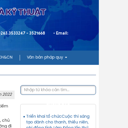
VÀ KỸ THUẬT
 0263.3533247 - 3521668
- Email:
 KH&CN
Văn bản pháp quy
m 2022
THÔNG BÁO
kiếm
Triển khai tổ chứcCuộc thi sáng
, chủ
tạo dành cho thanh, thiếu niên,
ớng đi