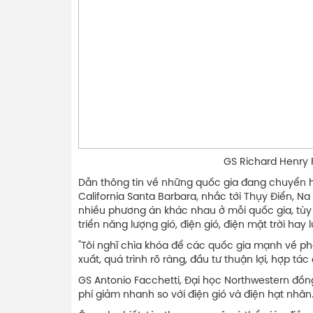
GS Richard Henry Friend phát b
Dẫn thông tin về những quốc gia đang chuyển 
California Santa Barbara, nhắc tới Thụy Điển, N
nhiều phương án khác nhau ở mỗi quốc gia, tùy t
triển năng lượng gió, điện gió, điện mặt trời hay
"Tôi nghĩ chìa khóa để các quốc gia mạnh về ph
xuất, quá trình rõ ràng, đầu tư thuận lợi, hợp tá
GS Antonio Facchetti, Đại học Northwestern đồng 
phí giảm nhanh so với điện gió và điện hạt nhân