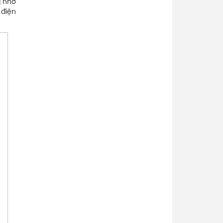
g nhờ
 điện