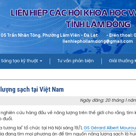
LIÊN HIỆP CÁC HỘI KHOA HỌC 
TỈNH LÂM ĐỒNG
 05 Trần Nhân Tông, Phường Lâm Viên - Đà Lạt
- Điện thoai:
lienhiephoilamdong@gmail.com
Sáng tạo kỹ thuật
Tư vấn phản biện
Giải thưởng
 lượng sạch tại Việt Nam
Ngày đăng: 20 tháng 1 nă
 nghiên cứu hàng đầu về năng lượng trên thế giới cho rằng, tìm 
 đuổi.
tương lai" tổ chức tại Hà Nội sáng 19/1,
GS Gérard Albert Mourou
 gia đang tìm mọi phương án để tìm nguồn năng lượng sạch là hư