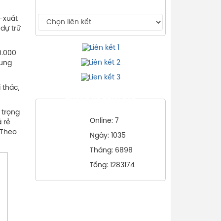
ẹ-xuất
dự trữ
0.000
cung
 thác,
THỐNG KÊ TRUY CẬP
 trọng
Online: 7
 rẻ
 Theo
Ngày: 1035
Tháng: 6898
Tổng: 1283174