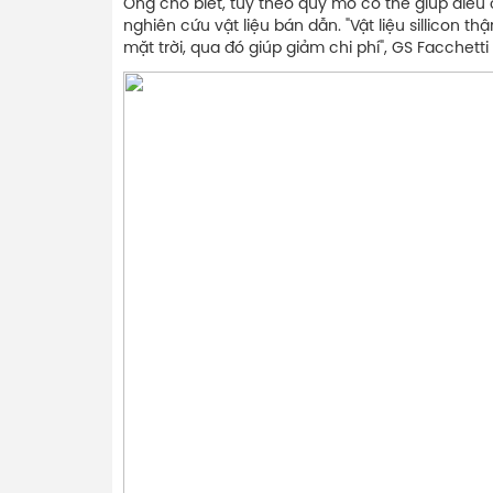
Ông cho biết, tùy theo quy mô có thể giúp điều c
nghiên cứu vật liệu bán dẫn. "Vật liệu sillicon t
mặt trời, qua đó giúp giảm chi phí", GS Facchetti 