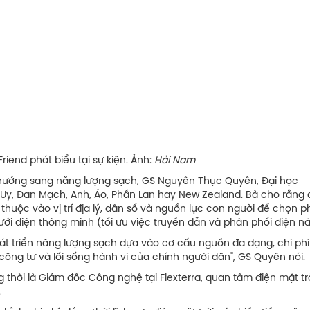
iểu tại sự kiện. Ảnh:
Hải Nam
hướng sang năng lượng sạch, GS Nguyễn Thục Quyên, Đại học
a Uy, Đan Mạch, Anh, Áo, Phần Lan hay New Zealand. Bà cho rằng 
huộc vào vị trí địa lý, dân số và nguồn lực con người để chọn p
 lưới điện thông minh (tối ưu việc truyền dẫn và phân phối điện n
át triển năng lượng sạch dựa vào cơ cấu nguồn đa dạng, chi phí
c công tư và lối sống hành vi của chính người dân", GS Quyên nói.
thời là Giám đốc Công nghệ tại Flexterra, quan tâm điện mặt trời
.