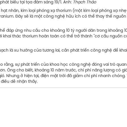
tại tọa đàm sáng 19/1. Ảnh:
Thạch Thảo
 hạt nhân, kim loại phóng xạ thorium (một kim loại phóng xạ nh
uranium. Đây sẽ là một công nghệ hữu ích có thể thay thế nguồn 
thể đáp ứng nhu cầu cho khoảng 10 tỷ người dân trong khoảng 1
ới khai thác thorium hoàn toàn có thể trở thành "cơ cấu nguồn 
sạch là xu hướng của tương lai, cần phát triển công nghệ để khai
 rằng, sự phát triển của khoa học công nghệ đóng vai trò quan
ơn. Ông cho biết, khoảng 10 năm trước, chi phí năng lượng có giá
ió. Nhưng ở hiện tại, điện mặt trời đã giảm chi phí nhanh chóng.
 điều dễ nhận thấy.