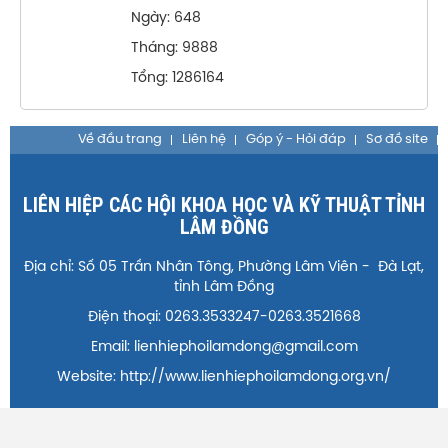
Ngày: 648
Tháng: 9888
Tổng: 1286164
Về đầu trang
Liên hệ
Góp ý - Hỏi đáp
Sơ đồ site
LIÊN HIỆP CÁC HỘI KHOA HỌC VÀ KỸ THUẬT TỈNH
LÂM ĐỒNG
Địa chỉ: Số 05 Trần Nhân Tông, Phường Lâm Viên - Đà Lạt,
tỉnh Lâm Đồng
Điện thoại: 0263.3533247-0263.3521668
Email: lienhiephoilamdong@gmail.com
Website: http://www.lienhiephoilamdong.org.vn/