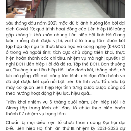
Sáu tháng đầu năm 2021, mặc dù bị ảnh hưởng lớn bởi đại
dịch Covid-19; quá trình hoạt động của Liên hiệp Hội cũng
gặp không ít khó khăn nhưng Liên hiệp Hội tỉnh Hà Giang
luôn khẳng định được vị trí, vai trò là trung tâm đoàn kết
tập hợp đội ngũ trí thức khoa học và công nghệ (KH&CN)
ở trong và ngoài tỉnh; tích cực chủ động triển khai, thực
hiện hoàn thành các chỉ tiêu, nhiệm vụ mà Nghị quyết Hội
nghị BCH Liên hiệp Hội đã đề ra. Tập thể BCH, Ban thường
vụ, Thường trực Liên hiệp Hội luôn đoàn kết, thống nhất, nỗ
lực cố gắng, đổi mới công tác lãnh, chỉ đạo điều hành và
đã đạt được kết quả nổi bật trên 05 lĩnh vực: Tổ chức bộ
máy cơ quan Liên hiệp Hội tỉnh từng bước được củng cố
theo hướng hoạt động hiệu lực, hiệu quả...
Triển khai nhiệm vụ 6 tháng cuối năm, Liên hiệp Hội Hà
Giang tập trung lãnh chỉ đạo, tổ chức thực hiện hoàn
thành 07 nhiệm vụ trọng tâm:
Chuẩn bị mọi điều kiện tổ chức thành công Đại hội đại
biểu Liên hiệp Hội tỉnh lần thứ III, nhiệm kỳ 2021-2026 dự