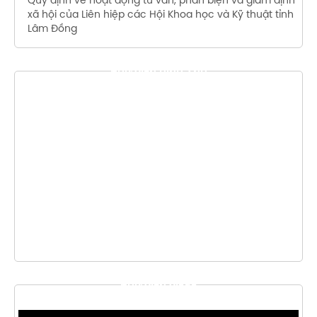
Quy định về hoạt động tư vấn, phản biện và giám định
xã hội của Liên hiệp các Hội Khoa học và Kỹ thuật tỉnh
Lâm Đồng
THƯ VIỆN HÌNH ẢNH
THƯ VIỆN VIDEO