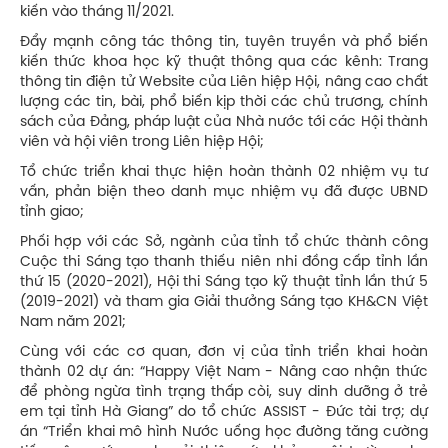
kiến vào tháng 11/2021.
Đẩy mạnh công tác thông tin, tuyên truyền và phổ biến
kiến thức khoa học kỹ thuật thông qua các kênh: Trang
thông tin điện tử Website của Liên hiệp Hội, nâng cao chất
lượng các tin, bài, phổ biến kịp thời các chủ trương, chính
sách của Đảng, pháp luật của Nhà nước tới các Hội thành
viên và hội viên trong Liên hiệp Hội;
Tổ chức triển khai thực hiện hoàn thành 02 nhiệm vụ tư
vấn, phản biện theo danh mục nhiệm vụ đã được UBND
tỉnh giao;
Phối hợp với các Sở, ngành của tỉnh tổ chức thành công
Cuộc thi Sáng tạo thanh thiếu niên nhi đồng cấp tỉnh lần
thứ 15 (2020-2021), Hội thi Sáng tạo kỹ thuật tỉnh lần thứ 5
(2019-2021) và tham gia Giải thưởng Sáng tạo KH&CN Việt
Nam năm 2021;
Cùng với các cơ quan, đơn vị của tỉnh triển khai hoàn
thành 02 dự án: “Happy Việt Nam - Nâng cao nhận thức
để phòng ngừa tình trạng thấp còi, suy dinh dưỡng ở trẻ
em tại tỉnh Hà Giang” do tổ chức ASSIST - Đức tài trợ; dự
án “Triển khai mô hình Nước uống học đường tăng cường