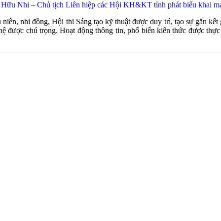
ữu Nhi – Chủ tịch Liên hiệp các Hội KH&KT tỉnh phát biểu khai m
iếu niên, nhi đồng, Hội thi Sáng tạo kỹ thuật được duy trì, tạo sự gắn 
ợc chú trọng. Hoạt động thông tin, phổ biến kiến thức được thực hiê