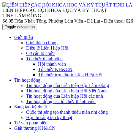
LIÊN HIỆP CÁC HỘI KHOA HỌC VÀ KỸ THUẬT
TỈNH LÂM ĐỒNG
Số 05 Trần Nhân Tông, Phường Lâm Viên - Đà Lạt
- Điện thoai: 0
Toggle navigation
Giới thiệu
Giới thiệu chung
Điều lệ Liên Hiệp Hội
Cơ cấu tổ chức
Tổ chức thành viên
Hội thành viên
Tổ chức KH&CN
Tổ chức trực thuộc Liên Hiệp Hội
Tin hoạt động
Tin hoạt động của Liên hiệp Hội Lâm Đồng
Tin hoạt động của Liên hiệp Hội Việt Nam
Tin hoạt động của Liên hiệp Hội các tỉnh
Tin hoạt động các tổ chức thành viên
Sáng tạo kỹ thuật
Cuộc thi sáng tạo thanh thiếu niên nhi đồng
Hội thi sáng tạo kỹ thuật
Tư vấn phản biện
Giải thưởng KH&CN