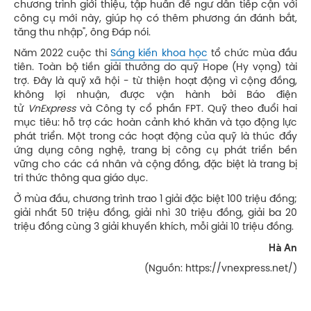
chương trình giới thiệu, tập huấn để ngư dân tiếp cận với
công cụ mới này, giúp họ có thêm phương án đánh bắt,
tăng thu nhập", ông Đáp nói.
Năm 2022 cuộc thi
Sáng kiến khoa học
tổ chức mùa đầu
tiên. Toàn bộ tiền giải thưởng do quỹ Hope (Hy vọng) tài
trợ. Đây là quỹ xã hội - từ thiện hoạt động vì cộng đồng,
không lợi nhuận, được vận hành bởi Báo điện
tử
VnExpress
và Công ty cổ phần FPT. Quỹ theo đuổi hai
mục tiêu: hỗ trợ các hoàn cảnh khó khăn và tạo động lực
phát triển. Một trong các hoạt động của quỹ là thúc đẩy
ứng dụng công nghệ, trang bị công cụ phát triển bền
vững cho các cá nhân và cộng đồng, đặc biệt là trang bị
tri thức thông qua giáo dục.
Ở mùa đầu, chương trình trao 1 giải đặc biệt 100 triệu đồng;
giải nhất 50 triệu đồng, giải nhì 30 triệu đồng, giải ba 20
triệu đồng cùng 3 giải khuyến khích, mỗi giải 10 triệu đồng.
Hà An
(Nguồn: https://vnexpress.net/)