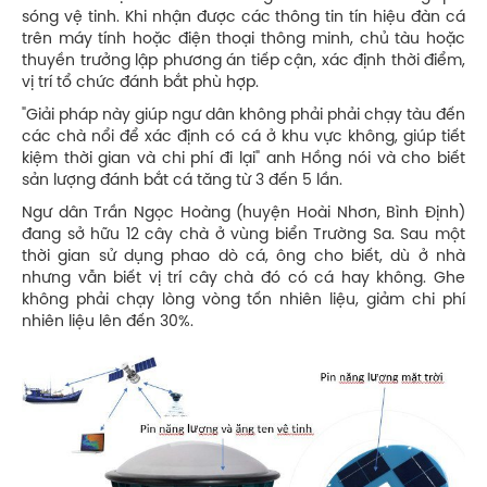
sóng vệ tinh. Khi nhận được các thông tin tín hiệu đàn cá
trên máy tính hoặc điện thoại thông minh, chủ tàu hoặc
thuyền trưởng lập phương án tiếp cận, xác định thời điểm,
vị trí tổ chức đánh bắt phù hợp.
"Giải pháp này giúp ngư dân không phải phải chạy tàu đến
các chà nổi để xác định có cá ở khu vực không, giúp tiết
kiệm thời gian và chi phí đi lại" anh Hồng nói và cho biết
sản lượng đánh bắt cá tăng từ 3 đến 5 lần.
Ngư dân Trần Ngọc Hoàng (huyện Hoài Nhơn, Bình Định)
đang sở hữu 12 cây chà ở vùng biển Trường Sa. Sau một
thời gian sử dụng phao dò cá, ông cho biết, dù ở nhà
nhưng vẫn biết vị trí cây chà đó có cá hay không. Ghe
không phải chạy lòng vòng tốn nhiên liệu, giảm chi phí
nhiên liệu lên đến 30%.