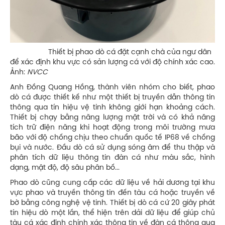
Thiết bị phao dò cá đặt cạnh chà của ngư dân
để xác định khu vực có sản lượng cá với độ chính xác cao.
Ảnh:
NVCC
Anh Đồng Quang Hồng, thành viên nhóm cho biết, phao
dò cá được thiết kế như một thiết bị truyền dẫn thông tin
thông qua tín hiệu vệ tinh không giới hạn khoảng cách.
Thiết bị chạy bằng năng lượng mặt trời và có khả năng
tích trữ điện năng khi hoạt động trong môi trường mưa
bão với độ chống chịu theo chuẩn quốc tế IP68 về chống
bụi và nước. Đầu dò cá sử dụng sóng âm để thu thập và
phân tích dữ liệu thông tin đàn cá như màu sắc, hình
dạng, mật độ, độ sâu phân bố...
Phao dò cũng cung cấp các dữ liệu về hải dương tại khu
vực phao và truyền thông tin đến tàu cá hoặc truyền về
bờ bằng công nghệ vệ tinh. Thiết bị dò cá cứ 20 giây phát
tín hiệu dò một lần, thể hiện trên dải dữ liệu để giúp chủ
tàu cá xác định chính xác thông tin về đàn cá thông qua