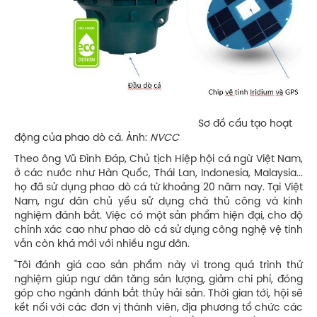
Sơ đồ cấu tạo hoạt
động của phao dò cá. Ảnh:
NVCC
Theo ông Vũ Đình Đáp, Chủ tịch Hiệp hội cá ngừ Việt Nam,
ở các nước như Hàn Quốc, Thái Lan, Indonesia, Malaysia...
họ đã sử dụng phao dò cá từ khoảng 20 năm nay. Tại Việt
Nam, ngư dân chủ yếu sử dụng chà thủ công và kinh
nghiệm đánh bắt. Việc có một sản phẩm hiện đại, cho độ
chính xác cao như phao dò cá sử dụng công nghệ vệ tinh
vẫn còn khá mới với nhiều ngư dân.
"Tôi đánh giá cao sản phẩm này vì trong quá trình thử
nghiệm giúp ngư dân tăng sản lượng, giảm chi phí, đóng
góp cho ngành đánh bắt thủy hải sản. Thời gian tới, hội sẽ
kết nối với các đơn vị thành viên, địa phương tổ chức các