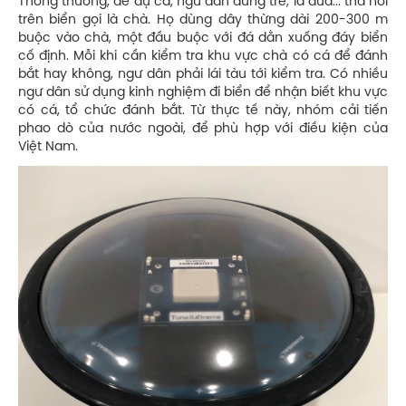
Thông thường, để dụ cá, ngư dân dùng tre, lá dừa... thả nổi
trên biển gọi là chà. Họ dùng dây thừng dài 200-300 m
buộc vào chà, một đầu buộc với đá dằn xuống đáy biển
cố định. Mỗi khi cần kiểm tra khu vực chà có cá để đánh
bắt hay không, ngư dân phải lái tàu tới kiểm tra. Có nhiều
ngư dân sử dụng kinh nghiệm đi biển để nhận biết khu vực
có cá, tổ chức đánh bắt. Từ thực tế này, nhóm cải tiến
phao dò của nước ngoài, để phù hợp với điều kiện của
Việt Nam.