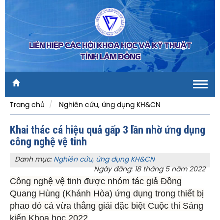
LIÊN HIỆP CÁC HỘI KHOA HỌC VÀ KỸ THUẬT
TỈNH LÂM ĐỒNG
Toggl
navig
Trang chủ
Nghiên cứu, ứng dụng KH&CN
Khai thác cá hiệu quả gấp 3 lần nhờ ứng dụng
công nghệ vệ tinh
Danh mục:
Nghiên cứu, ứng dụng KH&CN
Ngày đăng: 18 tháng 5 năm 2022
Công nghệ vệ tinh được nhóm tác giả Đồng
Quang Hùng (Khánh Hòa) ứng dụng trong thiết bị
phao dò cá vừa thắng giải đặc biệt Cuộc thi Sáng
kiến Khoa học 2022