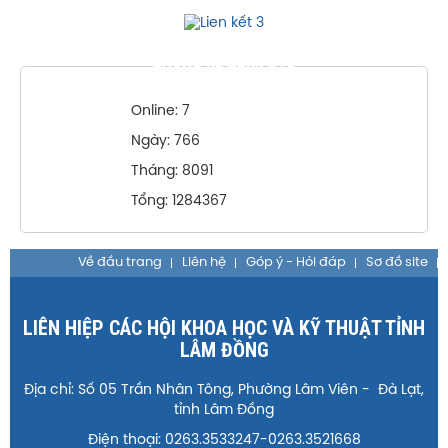
THỐNG KÊ TRUY CẬP
Online: 7
Ngày: 766
Tháng: 8091
Tổng: 1284367
Về đầu trang
Liên hệ
Góp ý - Hỏi đáp
Sơ đồ site
LIÊN HIỆP CÁC HỘI KHOA HỌC VÀ KỸ THUẬT TỈNH
LÂM ĐỒNG
Địa chỉ: Số 05 Trần Nhân Tông, Phường Lâm Viên - Đà Lạt,
tỉnh Lâm Đồng
Điện thoại: 0263.3533247-0263.3521668