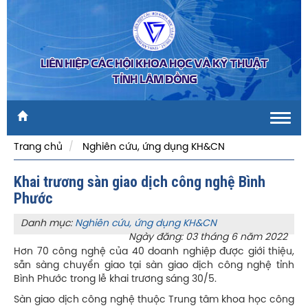
LIÊN HIỆP CÁC HỘI KHOA HỌC VÀ KỸ THUẬT
TỈNH LÂM ĐỒNG
Toggl
navig
Trang chủ
Nghiên cứu, ứng dụng KH&CN
Khai trương sàn giao dịch công nghệ Bình
Phước
Danh mục:
Nghiên cứu, ứng dụng KH&CN
Ngày đăng: 03 tháng 6 năm 2022
Hơn 70 công nghệ của 40 doanh nghiệp được giới thiệu,
sẵn sàng chuyển giao tại sàn giao dịch công nghệ tỉnh
Bình Phước trong lễ khai trương sáng 30/5.
Sàn giao dịch công nghệ thuộc Trung tâm khoa học công