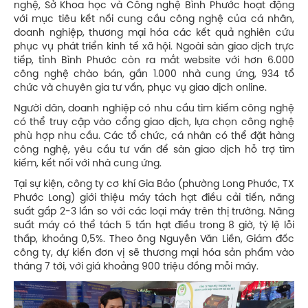
nghệ, Sở Khoa học và Công nghệ Bình Phước hoạt động
với mục tiêu kết nối cung cầu công nghệ của cá nhân,
doanh nghiệp, thương mại hóa các kết quả nghiên cứu
phục vụ phát triển kinh tế xã hội. Ngoài sàn giao dịch trực
tiếp, tỉnh Bình Phước còn ra mắt website với hơn 6.000
công nghệ chào bán, gần 1.000 nhà cung ứng, 934 tổ
chức và chuyên gia tư vấn, phục vụ giao dịch online.
Người dân, doanh nghiệp có nhu cầu tìm kiếm công nghệ
có thể truy cập vào cổng giao dịch, lựa chọn công nghệ
phù hợp nhu cầu. Các tổ chức, cá nhân có thể đặt hàng
công nghệ, yêu cầu tư vấn để sàn giao dịch hỗ trợ tìm
kiếm, kết nối với nhà cung ứng.
Tại sự kiện, công ty cơ khí Gia Bảo (phường Long Phước, TX
Phước Long) giới thiệu máy tách hạt điều cải tiến, năng
suất gấp 2-3 lần so với các loại máy trên thị trường. Năng
suất máy có thể tách 5 tấn hạt điều trong 8 giờ, tỷ lệ lỗi
thấp, khoảng 0,5%. Theo ông Nguyễn Văn Liền, Giám đốc
công ty, dự kiến đơn vị sẽ thương mại hóa sản phẩm vào
tháng 7 tới, với giá khoảng 900 triệu đồng mỗi máy.