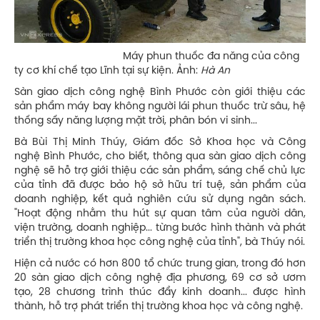
Máy phun thuốc đa năng của công
ty cơ khí chế tạo Lĩnh tại sự kiện. Ảnh:
Hà An
Sàn giao dịch công nghệ Bình Phước còn giới thiệu các
sản phẩm máy bay không người lái phun thuốc trừ sâu, hệ
thống sấy năng lượng mặt trời, phân bón vi sinh...
Bà Bùi Thị Minh Thúy, Giám đốc Sở Khoa học và Công
nghệ Bình Phước, cho biết, thông qua sàn giao dịch công
nghệ sẽ hỗ trợ giới thiệu các sản phẩm, sáng chế chủ lực
của tỉnh đã được bảo hộ sở hữu trí tuệ, sản phẩm của
doanh nghiệp, kết quả nghiên cứu sử dụng ngân sách.
"Hoạt động nhằm thu hút sự quan tâm của người dân,
viện trường, doanh nghiệp... từng bước hình thành và phát
triển thị trường khoa học công nghệ của tỉnh", bà Thúy nói.
Hiện cả nước có hơn 800 tổ chức trung gian, trong đó hơn
20 sàn giao dịch công nghệ địa phương, 69 cơ sở ươm
tạo, 28 chương trình thúc đẩy kinh doanh... được hình
thành, hỗ trợ phát triển thị trường khoa học và công nghệ.