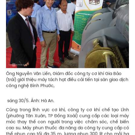
Ông Nguyễn Văn Liền, Giám đốc công ty cơ khí Gia Bảo
(trái) giới thiệu máy tách hạt điều cải tiến tại sàn giao dịch
công nghệ Bình Phước,
sáng 30/5. Ảnh: Hà An.
Cũng trong lĩnh vực cơ khí, công ty cơ khí chế tạo Lĩnh
(phường Tân Xuân, TP Đồng Xoài) cung cấp các loại máy
móc thay thế con người trong việc chăm sóc, chế biến
cao su. Máy phun thuốc đa năng do công ty cung cấp có
thể phun cao tối đa 35 m, lượng phun 300 lít cho mỗi ha