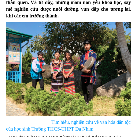
thân quen. Và từ đây, những mầm non yêu khoa học, say
mê nghiên cứu được nuôi dưỡng, vun đắp cho tương lai,
khi các em trưởng thành.
Tìm hiểu, nghiên cứu về văn hóa dân tộc
của học sinh Trường THCS-THPT Đa Nhim