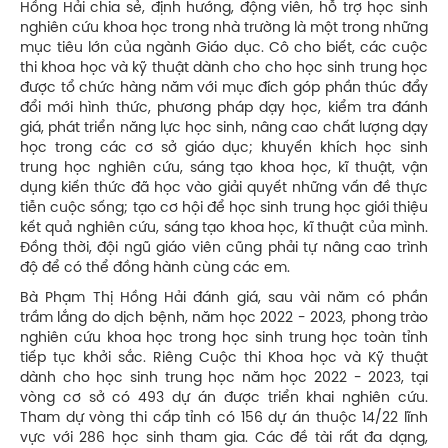
Hồng Hải chia sẻ, định hướng, động viên, hỗ trợ học sinh
nghiên cứu khoa học trong nhà trường là một trong những
mục tiêu lớn của ngành Giáo dục. Cô cho biết, các cuộc
thi khoa học và kỹ thuật dành cho cho học sinh trung học
được tổ chức hàng năm với mục đích góp phần thúc đẩy
đổi mới hình thức, phương pháp dạy học, kiểm tra đánh
giá, phát triển năng lực học sinh, nâng cao chất lượng dạy
học trong các cơ sở giáo dục; khuyến khích học sinh
trung học nghiên cứu, sáng tạo khoa học, kĩ thuật, vận
dụng kiến thức đã học vào giải quyết những vấn đề thực
tiễn cuộc sống; tạo cơ hội để học sinh trung học giới thiệu
kết quả nghiên cứu, sáng tạo khoa học, kĩ thuật của mình.
Đồng thời, đội ngũ giáo viên cũng phải tự nâng cao trình
độ để có thể đồng hành cùng các em.
Bà Phạm Thị Hồng Hải đánh giá, sau vài năm có phần
trầm lắng do dịch bệnh, năm học 2022 - 2023, phong trào
nghiên cứu khoa học trong học sinh trung học toàn tỉnh
tiếp tục khởi sắc. Riêng Cuộc thi Khoa học và Kỹ thuật
dành cho học sinh trung học năm học 2022 - 2023, tại
vòng cơ sở có 493 dự án được triển khai nghiên cứu.
Tham dự vòng thi cấp tỉnh có 156 dự án thuộc 14/22 lĩnh
vực với 286 học sinh tham gia. Các đề tài rất đa dạng,