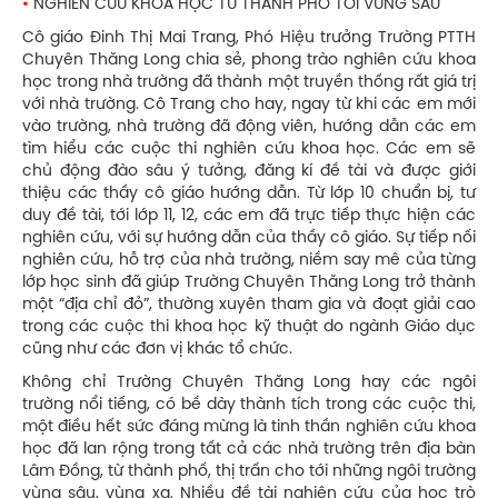
•
NGHIÊN CỨU KHOA HỌC TỪ THÀNH PHỐ TỚI VÙNG SÂU
Cô giáo Đinh Thị Mai Trang, Phó Hiệu trưởng Trường PTTH
Chuyên Thăng Long chia sẻ, phong trào nghiên cứu khoa
học trong nhà trường đã thành một truyền thống rất giá trị
với nhà trường. Cô Trang cho hay, ngay từ khi các em mới
vào trường, nhà trường đã động viên, hướng dẫn các em
tìm hiểu các cuộc thi nghiên cứu khoa học. Các em sẽ
chủ động đào sâu ý tưởng, đăng kí đề tài và được giới
thiệu các thầy cô giáo hướng dẫn. Từ lớp 10 chuẩn bị, tư
duy đề tài, tới lớp 11, 12, các em đã trực tiếp thực hiện các
nghiên cứu, với sự hướng dẫn của thầy cô giáo. Sự tiếp nối
nghiên cứu, hỗ trợ của nhà trường, niềm say mê của từng
lớp học sinh đã giúp Trường Chuyên Thăng Long trở thành
một “địa chỉ đỏ”, thường xuyên tham gia và đoạt giải cao
trong các cuộc thi khoa học kỹ thuật do ngành Giáo dục
cũng như các đơn vị khác tổ chức.
Không chỉ Trường Chuyên Thăng Long hay các ngôi
trường nổi tiếng, có bề dày thành tích trong các cuộc thi,
một điều hết sức đáng mừng là tinh thần nghiên cứu khoa
học đã lan rộng trong tất cả các nhà trường trên địa bàn
Lâm Đồng, từ thành phố, thị trấn cho tới những ngôi trường
vùng sâu, vùng xa. Nhiều đề tài nghiên cứu của học trò