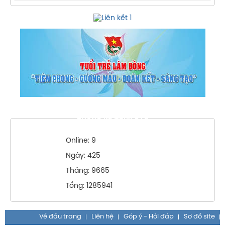
THỐNG KÊ TRUY CẬP
Online: 9
Ngày: 425
Tháng: 9665
Tổng: 1285941
Về đầu trang
Liên hệ
Góp ý - Hỏi đáp
Sơ đồ site