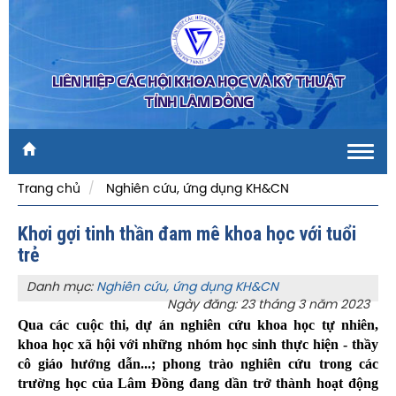
LIÊN HIỆP CÁC HỘI KHOA HỌC VÀ KỸ THUẬT
TỈNH LÂM ĐỒNG
Toggl
navig
Trang chủ
Nghiên cứu, ứng dụng KH&CN
Khơi gợi tinh thần đam mê khoa học với tuổi
trẻ
Danh mục:
Nghiên cứu, ứng dụng KH&CN
Ngày đăng: 23 tháng 3 năm 2023
Qua các cuộc thi, dự án nghiên cứu khoa học tự nhiên,
khoa học xã hội với những nhóm học sinh thực hiện - thầy
cô giáo hướng dẫn...; phong trào nghiên cứu trong các
trường học của Lâm Đồng đang dần trở thành hoạt động