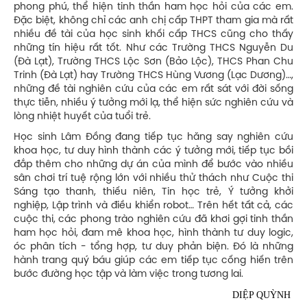
phong phú, thể hiện tinh thần ham học hỏi của các em.
Đặc biệt, không chỉ các anh chị cấp THPT tham gia mà rất
nhiều đề tài của học sinh khối cấp THCS cũng cho thấy
những tín hiệu rất tốt. Như các Trường THCS Nguyễn Du
(Đà Lạt), Trường THCS Lộc Sơn (Bảo Lộc), THCS Phan Chu
Trinh (Đà Lạt) hay Trường THCS Hùng Vương (Lạc Dương)…,
những đề tài nghiên cứu của các em rất sát với đời sống
thực tiễn, nhiều ý tưởng mới lạ, thể hiện sức nghiên cứu và
lòng nhiệt huyết của tuổi trẻ.
Học sinh Lâm Đồng đang tiếp tục hăng say nghiên cứu
khoa học, tư duy hình thành các ý tưởng mới, tiếp tục bồi
đắp thêm cho những dự án của mình để bước vào nhiều
sân chơi trí tuệ rộng lớn với nhiều thử thách như Cuộc thi
Sáng tạo thanh, thiếu niên, Tin học trẻ, Ý tưởng khởi
nghiệp, Lập trình và điều khiển robot… Trên hết tất cả, các
cuộc thi, các phong trào nghiên cứu đã khơi gợi tinh thần
ham học hỏi, đam mê khoa học, hình thành tư duy logic,
óc phân tích - tổng hợp, tư duy phản biện. Đó là những
hành trang quý báu giúp các em tiếp tục cống hiến trên
bước đường học tập và làm việc trong tương lai.
DIỆP QUỲNH