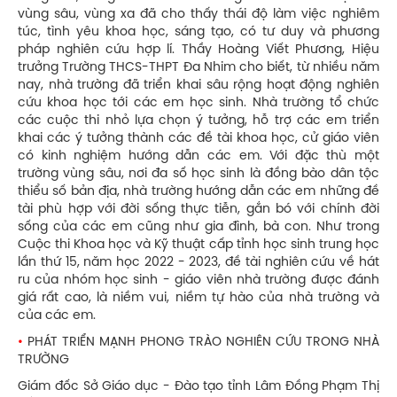
vùng sâu, vùng xa đã cho thấy thái độ làm việc nghiêm
túc, tình yêu khoa học, sáng tạo, có tư duy và phương
pháp nghiên cứu hợp lí. Thầy Hoàng Viết Phương, Hiệu
trưởng Trường THCS-THPT Đa Nhim cho biết, từ nhiều năm
nay, nhà trường đã triển khai sâu rộng hoạt động nghiên
cứu khoa học tới các em học sinh. Nhà trường tổ chức
các cuộc thi nhỏ lựa chọn ý tưởng, hỗ trợ các em triển
khai các ý tưởng thành các đề tài khoa học, cử giáo viên
có kinh nghiệm hướng dẫn các em. Với đặc thù một
trường vùng sâu, nơi đa số học sinh là đồng bào dân tộc
thiểu số bản địa, nhà trường hướng dẫn các em những đề
tài phù hợp với đời sống thực tiễn, gắn bó với chính đời
sống của các em cũng như gia đình, bà con. Như trong
Cuộc thi Khoa học và Kỹ thuật cấp tỉnh học sinh trung học
lần thứ 15, năm học 2022 - 2023, đề tài nghiên cứu về hát
ru của nhóm học sinh - giáo viên nhà trường được đánh
giá rất cao, là niềm vui, niềm tự hào của nhà trường và
của các em.
•
PHÁT TRIỂN MẠNH PHONG TRÀO NGHIÊN CỨU TRONG NHÀ
TRƯỜNG
Giám đốc Sở Giáo dục - Đào tạo tỉnh Lâm Đồng Phạm Thị