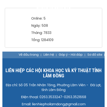
THỐNG KÊ TRUY CẬP
Online: 5
Ngày: 508
Tháng: 7833
Tổng: 1284109
Về đầu trang
Liên hệ
Góp ý - Hỏi đáp
Sơ đồ site
LIÊN HIỆP CÁC HỘI KHOA HỌC VÀ KỸ THUẬT TỈNH
LÂM ĐỒNG
Địa chỉ: Số 05 Trần Nhân Tông, Phường Lâm Viên - Đà Lạt,
tỉnh Lâm Đồng
Điện thoại: 0263.3533247-0263.3521668
Email: lienhiephoilamdong@gmail.com