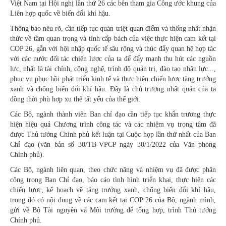
Việt Nam tại Hội nghị lần thứ 26 các bên tham gia Công ước khung của
Liên hợp quốc về biến đổi khí hậu.
Thông báo nêu rõ, cần tiếp tục quán triệt quan điểm và thống nhất nhận
thức về tầm quan trọng và tính cấp bách của việc thực hiện cam kết tại
COP 26, gắn với hội nhập quốc tế sâu rộng và thúc đẩy quan hệ hợp tác
với các nước đối tác chiến lược của ta để đẩy mạnh thu hút các nguồn
lực, nhất là tài chính, công nghệ, trình độ quản trị, đào tạo nhân lực...,
phục vụ phục hồi phát triển kinh tế và thực hiện chiến lược tăng trưởng
xanh và chống biến đổi khí hậu. Đây là chủ trương nhất quán của ta
đồng thời phù hợp xu thế tất yếu của thế giới.
Các Bộ, ngành thành viên Ban chỉ đạo cần tiếp tục khẩn trương thực
hiện hiệu quả Chương trình công tác và các nhiệm vụ trọng tâm đã
được Thủ tướng Chính phủ kết luận tại Cuộc họp lần thứ nhất của Ban
Chỉ đạo (văn bản số 30/TB-VPCP ngày 30/1/2022 của Văn phòng
Chính phủ).
Các Bộ, ngành liên quan, theo chức năng và nhiệm vụ đã được phân
công trong Ban Chỉ đạo, báo cáo tình hình triển khai, thực hiện các
chiến lược, kế hoạch về tăng trưởng xanh, chống biến đổi khí hậu,
trong đó có nội dung về các cam kết tại COP 26 của Bộ, ngành mình,
gửi về Bộ Tài nguyên và Môi trường để tổng hợp, trình Thủ tướng
Chính phủ.