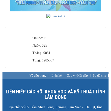
THỐNG KÊ TRUY CẬP
Online: 19
Ngày: 825
Tháng: 9031
Tổng: 1285307
Về đầu trang
Liên hệ
Góp ý - Hỏi đáp
Sơ đồ site
LIÊN HIỆP CÁC HỘI KHOA HỌC VÀ KỸ THUẬT TỈNH
LÂM ĐỒNG
Địa chỉ: Số 05 Trần Nhân Tông, Phường Lâm Viên - Đà Lạt, tỉnh