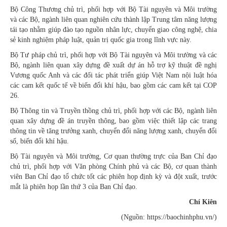
Bộ Công Thương chủ trì, phối hợp với Bộ Tài nguyên và Môi trường
và các Bộ, ngành liên quan nghiên cứu thành lập Trung tâm năng lượng
tái tạo nhằm giúp đào tạo nguồn nhân lực, chuyển giao công nghệ, chia
sẻ kinh nghiệm pháp luật, quản trị quốc gia trong lĩnh vực này.
Bộ Tư pháp chủ trì, phối hợp với Bộ Tài nguyên và Môi trường và các
Bộ, ngành liên quan xây dựng đề xuất dự án hỗ trợ kỹ thuật đề nghị
Vương quốc Anh và các đối tác phát triển giúp Việt Nam nội luật hóa
các cam kết quốc tế về biến đổi khí hậu, bao gồm các cam kết tại COP
26.
Bộ Thông tin và Truyền thồng chủ trì, phối hợp với các Bộ, ngành liên
quan xây dựng đề án truyền thông, bao gồm việc thiết lập các trang
thông tin về tăng trưởng xanh, chuyển đổi năng lượng xanh, chuyển đổi
số, biến đổi khí hậu.
Bộ Tài nguyên và Môi trường, Cơ quan thường trực của Ban Chỉ đạo
chủ trì, phối hợp với Văn phòng Chính phủ và các Bộ, cơ quan thành
viên Ban Chỉ đạo tổ chức tốt các phiên họp định kỳ và đột xuất, trước
mắt là phiên họp lần thứ 3 của Ban Chỉ đạo.
Chí Kiên
(Nguồn: https://baochinhphu.vn/)