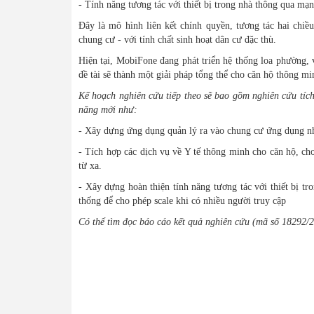
- Tính năng tương tác với thiết bị trong nhà thông qua
Đây là mô hình liên kết chính quyền, tương tác hai chiề
chung cư - với tính chất sinh hoạt dân cư đặc thù.
Hiện tại, MobiFone đang phát triển hệ thống loa phường,
đề tài sẽ thành một giải pháp tổng thể cho căn hộ thông m
Kế hoạch nghiên cứu tiếp theo sẽ bao gồm nghiên cứu tích 
năng mới như:
- Xây dựng ứng dụng quản lý ra vào chung cư ứng dụng nh
- Tích hợp các dịch vụ về Y tế thông minh cho căn hộ, cho
từ xa.
- Xây dựng hoàn thiện tính năng tương tác với thiết bị tr
thống để cho phép scale khi có nhiều người truy cập
Có thể tìm đọc báo cáo kết quả nghiên cứu (mã số 18292/2