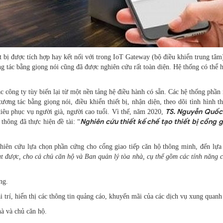
 bị được tích hợp hay kết nối với trong IoT Gateway (bộ điều khiển trung tâm
ng tác bằng giọng nói cũng đã được nghiên cứu rất toàn diện. Hệ thống có thể 
c công ty tùy biến lại từ một nền tảng hệ điều hành có sẵn. Các hệ thống phầ
ơng tác bằng giọng nói, điều khiển thiết bị, nhận diện, theo dõi tình hình thời
TS. Nguyễn Quốc
tiêu phục vụ người già, người cao tuổi. Vì thế, năm 2020,
Nghiên cứu thiết kế chế tạo thiết bị cổng g
hông đã thực hiện đề tài: “
nghiên cứu lựa chọn phần cứng cho cổng giao tiếp căn hộ thông minh, đến lựa
t được, cho cả chủ căn hộ và Ban quản lý tòa nhà, cụ thể gồm các tính năng 
ng.
 trí, hiển thị các thông tin quảng cáo, khuyến mãi của các dịch vụ xung quanh
hà và chủ căn hộ.