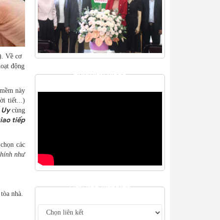
). Về cơ
hoạt động
THƯ VIỆN VIDEO
n mềm này
 tiết...)
 Uy
cùng
iao tiếp
 chọn các
chính như
LIÊN KẾT WEBSITE
 tòa nhà.