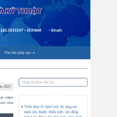
VÀ KỸ THUẬT
 0263.3533247 - 3521668
- Email:
Văn bản pháp quy
ăm 2023
THÔNG BÁO
hái niệm
Lumi như
Triển khai tổ chứcCuộc thi sáng tạo
dành cho thanh, thiếu niên, nhi đồng