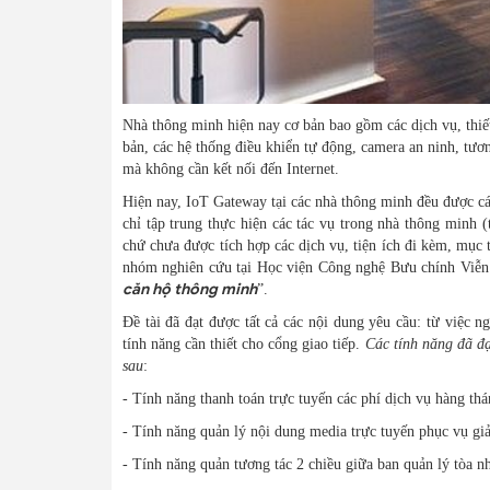
Nhà thông minh hiện nay cơ bản bao gồm các dịch vụ, thiết
bản, các hệ thống điều khiển tự động, camera an ninh, tươ
mà không cần kết nối đến Internet.
Hiện nay, IoT Gateway tại các nhà thông minh đều được cá
chỉ tập trung thực hiện các tác vụ trong nhà thông minh (tư
chứ chưa được tích hợp các dịch vụ, tiện ích đi kèm, mục 
nhóm nghiên cứu tại Học viện Công nghệ Bưu chính Viễn t
căn hộ thông minh
”.
Đề tài đã đạt được tất cả các nội dung yêu cầu: từ việc 
tính năng cần thiết cho cổng giao tiếp.
Các tính năng đã đạ
sau
:
- Tính năng thanh toán trực tuyến các phí dịch vụ hàng thá
- Tính năng quản lý nội dung media trực tuyến phục vụ giải
- Tính năng quản tương tác 2 chiều giữa ban quản lý tòa n