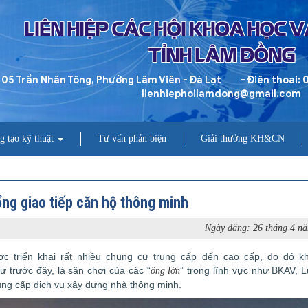
LIÊN HIỆP CÁC HỘI KHOA HỌC 
TỈNH LÂM ĐỒNG
 05 Trần Nhân Tông, Phường Lâm Viên - Đà Lạt
- Điện thoai:
lienhiephoilamdong@gmail.com
g tạo kỹ thuật
Tư vấn phản biện
Giải thưởng KH&CN
ổng giao tiếp căn hộ thông minh
Ngày đăng: 26 tháng 4 n
c triển khai rất nhiều chung cư trung cấp đến cao cấp, do đó k
 trước đây, là sân chơi của các “
” trong lĩnh vực như BKAV, 
ông lớn
cung cấp dịch vụ xây dựng nhà thông minh.