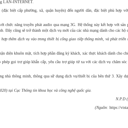
 mạng LAN-INTERNET.
u (đặc biệt cấp phường, xã, quận huyện) đến người dân, đặc biệt phù hợp vớ
 với chức năng truyền phát audio qua mạng 3G. Hệ thống này kết hợp với sản
inh. Đây cũng sẽ trở thành một dịch vụ mới của các nhà mạng dành cho các hộ 
hợp thêm dịch vụ vào trong thiết bị cổng giao tiếp thông minh, và phát triển 
ận diện khuôn mặt, tích hợp phần đăng ký khách, xác thực khách dành cho ch
 phép gọi trợ giúp khẩn cấp, yêu cầu trợ giúp từ xa với các dịch vụ chăm sóc
ong nhà thông minh, thông qua sử dụng dịch vụ/thiết bị của bên thứ 3. Xây dự
020) tại Cục Thông tin khoa học và công nghệ quốc gia.
N.P.D 
(Nguồn:
https://vist