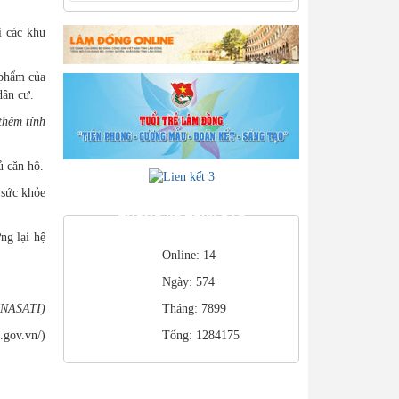
i các khu
 phẩm của
dân cư.
thêm tính
ủ căn hộ.
 sức khỏe
THỐNG KÊ TRUY CẬP
ng lại hệ
Online: 14
Ngày: 574
(NASATI)
Tháng: 7899
a.gov.vn/)
Tổng: 1284175