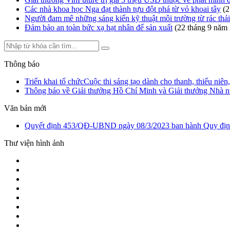
Các nhà khoa học Nga đạt thành tựu đột phá từ vỏ khoai tây
(2
Người đam mê những sáng kiến kỹ thuật môi trường từ rác thải
Đảm bảo an toàn bức xạ hạt nhân để sản xuất
(22 tháng 9 năm
Thông báo
Triển khai tổ chứcCuộc thi sáng tạo dành cho thanh, thiếu ni
Thông báo về Giải thưởng Hồ Chí Minh và Giải thưởng Nhà n
Văn bản mới
Quyết định 453/QĐ-UBND ngày 08/3/2023 ban hành Quy định v
Thư viện hình ảnh