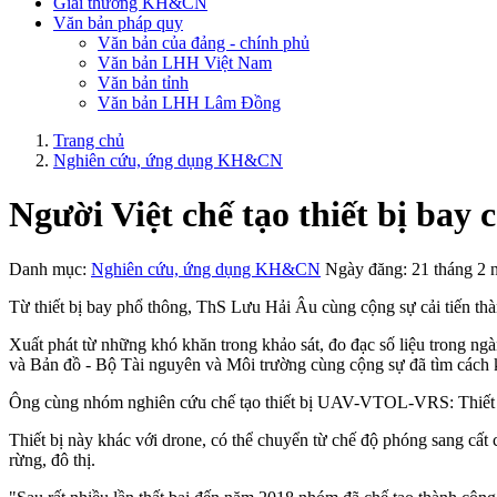
Giải thưởng KH&CN
Văn bản pháp quy
Văn bản của đảng - chính phủ
Văn bản LHH Việt Nam
Văn bản tỉnh
Văn bản LHH Lâm Đồng
Trang chủ
Nghiên cứu, ứng dụng KH&CN
Người Việt chế tạo thiết bị bay
Danh mục:
Nghiên cứu, ứng dụng KH&CN
Ngày đăng: 21 tháng 2
Từ thiết bị bay phổ thông, ThS Lưu Hải Âu cùng cộng sự cải tiến thàn
Xuất phát từ những khó khăn trong khảo sát, đo đạc số liệu trong n
và Bản đồ - Bộ Tài nguyên và Môi trường cùng cộng sự đã tìm cách 
Ông cùng nhóm nghiên cứu chế tạo thiết bị UAV-VTOL-VRS: Thiết bị
Thiết bị này khác với drone, có thể chuyển từ chế độ phóng sang cấ
rừng, đô thị.