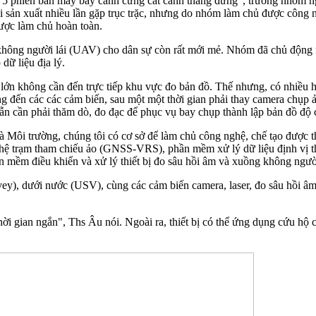
ng 5 phiên bản máy bay cánh cứng cất cánh thẳng đứng", trưởng nhóm 
hi sản xuất nhiều lần gặp trục trặc, nhưng do nhóm làm chủ được công
ược làm chủ hoàn toàn.
hông người lái (UAV) cho dân sự còn rất mới mẻ. Nhóm đã chủ động nh
dữ liệu địa lý.
lớn không cần đến trực tiếp khu vực đo bản đồ. Thế nhưng, có nhiều hạ
đến các các cảm biến, sau một một thời gian phải thay camera chụp ảnh
ẫn cần phải thăm dò, đo đạc để phục vụ bay chụp thành lập bản đồ độ 
 Môi trường, chúng tôi có cơ sở để làm chủ công nghệ, chế tạo được thi
 nghệ trạm tham chiếu ảo (GNSS-VRS), phần mềm xử lý dữ liệu định vị th
 mềm điều khiển và xử lý thiết bị đo sâu hồi âm và xuồng không ngườ
), dưới nước (USV), cùng các cảm biến camera, laser, đo sâu hồi âm g
thời gian ngắn", Ths Âu nói. Ngoài ra, thiết bị có thể ứng dụng cứu hộ