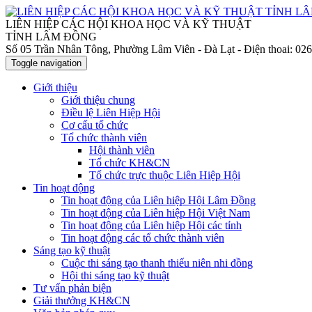
LIÊN HIỆP CÁC HỘI KHOA HỌC VÀ KỸ THUẬT
TỈNH LÂM ĐỒNG
Số 05 Trần Nhân Tông, Phường Lâm Viên - Đà Lạt
- Điện thoai: 0
Toggle navigation
Giới thiệu
Giới thiệu chung
Điều lệ Liên Hiệp Hội
Cơ cấu tổ chức
Tổ chức thành viên
Hội thành viên
Tổ chức KH&CN
Tổ chức trực thuộc Liên Hiệp Hội
Tin hoạt động
Tin hoạt động của Liên hiệp Hội Lâm Đồng
Tin hoạt động của Liên hiệp Hội Việt Nam
Tin hoạt động của Liên hiệp Hội các tỉnh
Tin hoạt động các tổ chức thành viên
Sáng tạo kỹ thuật
Cuộc thi sáng tạo thanh thiếu niên nhi đồng
Hội thi sáng tạo kỹ thuật
Tư vấn phản biện
Giải thưởng KH&CN