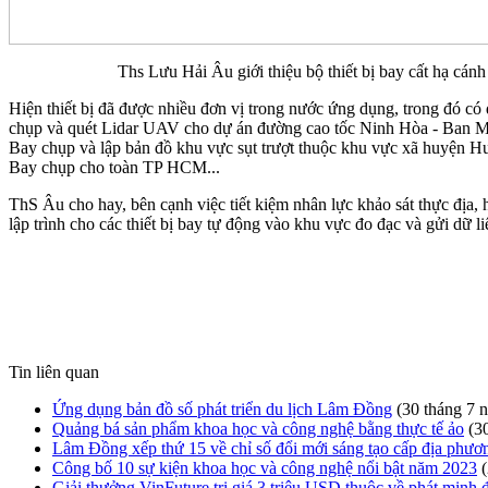
Ths Lưu Hải Âu giới thiệu bộ thiết bị bay cất hạ cánh thẳ
Hiện thiết bị đã được nhiều đơn vị trong nước ứng dụng, trong đó c
chụp và quét Lidar UAV cho dự án đường cao tốc Ninh Hòa - Ban M
Bay chụp và lập bản đồ khu vực sụt trượt thuộc khu vực xã huyện 
Bay chụp cho toàn TP HCM...
ThS Âu cho hay, bên cạnh việc tiết kiệm nhân lực khảo sát thực địa, 
lập trình cho các thiết bị bay tự động vào khu vực đo đạc và gửi dữ l
Tin liên quan
Ứng dụng bản đồ số phát triển du lịch Lâm Đồng
(30 tháng 7 
Quảng bá sản phẩm khoa học và công nghệ bằng thực tế ảo
(3
Lâm Đồng xếp thứ 15 về chỉ số đổi mới sáng tạo cấp địa phư
Công bố 10 sự kiện khoa học và công nghệ nổi bật năm 2023
Giải thưởng VinFuture trị giá 3 triệu USD thuộc về phát minh 