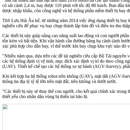
"Sau rất nhiều lần thất bại đến năm 2018 nhóm đã chế tạo thành cô
có sải cánh 2,4 m, bay được 110 phút với tốc độ 80 km/h. Ban đầu k
được nhập khẩu, còn công nghệ và hệ thống phần mềm thiết bị bay đ
ThS Lưu Hải Âu kể, từ những năm 2014 việc ứng dụng thiết bị bay k
nghiên cứu để phục vụ bay chụp thành lập bản đồ và điều tra thu thập 
Các thiết bị này giúp nâng cao năng suất lao động và con người phần 
tốn kém và bất tiện. Khi vận hành cần đường băng hạ cánh (ảnh hưởng 
xác phù hợp cho dẫn bay, vì thế trước khi bay chụp khu vực nào đó v
"Nhiều năm qua, dựa trên các đề tài nghiên cứu cấp Bộ Tài nguyên và
các hệ thống định vị vệ tinh, mục đích xác định vị trí đo theo công
(UAV). Thiết kế chế tạo các hệ thống xe tự hành (AGV-Survey), phần
Khi kết hợp ba hệ thống robot trên không (UAV), mặt đất (AGV-Survey
thông tin địa lý tỷ lệ lớn trên mặt đất, trên không và dưới nước.
"Các thiết bị này sẽ thay thế con người, cho kết quả chính xác trong 
thiết yếu cho nhân dân vùng bị thiên tai bão lũ.