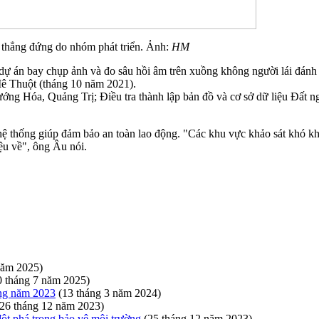
ng đứng do nhóm phát triển. Ảnh:
HM
ó dự án bay chụp ảnh và đo sâu hồi âm trên xuồng không người lái đán
ê Thuột (tháng 10 năm 2021).
Hướng Hóa, Quảng Trị; Điều tra thành lập bản đồ và cơ sở dữ liệu 
hệ thống giúp đảm bảo an toàn lao động. "Các khu vực khảo sát khó khă
iệu về", ông Âu nói.
năm 2025)
0 tháng 7 năm 2025)
ơng năm 2023
(13 tháng 3 năm 2024)
(26 tháng 12 năm 2023)
đột phá trong bảo vệ môi trường
(25 tháng 12 năm 2023)