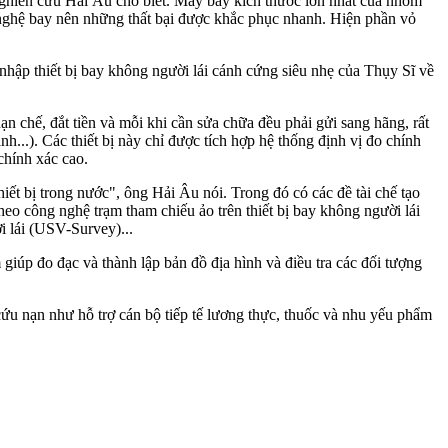
nghiên cứu Hải Âu cho biết. Máy bay kích thước lớn nhất của nhóm
 nghệ bay nên những thất bại được khắc phục nhanh. Hiện phần vỏ
ập thiết bị bay không người lái cánh cứng siêu nhẹ của Thụy Sĩ về
n chế, đắt tiền và mỗi khi cần sửa chữa đều phải gửi sang hãng, rất
...). Các thiết bị này chỉ được tích hợp hệ thống định vị đo chính
chính xác cao.
ết bị trong nước", ông Hải Âu nói. Trong đó có các đề tài chế tạo
eo công nghệ trạm tham chiếu ảo trên thiết bị bay không người lái
i lái (USV-Survey)...
iúp đo đạc và thành lập bản đồ địa hình và điều tra các đối tượng
 cứu nạn như hỗ trợ cán bộ tiếp tế lương thực, thuốc và nhu yếu phẩm