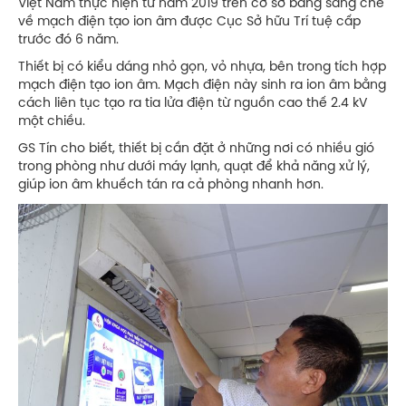
Việt Nam thực hiện từ năm 2019 trên cơ sở bằng sáng chế
về mạch điện tạo ion âm được Cục Sở hữu Trí tuệ cấp
trước đó 6 năm.
Thiết bị có kiểu dáng nhỏ gọn, vỏ nhựa, bên trong tích hợp
mạch điện tạo ion âm. Mạch điện này sinh ra ion âm bằng
cách liên tục tạo ra tia lửa điện từ nguồn cao thế 2.4 kV
một chiều.
GS Tín cho biết, thiết bị cần đặt ở những nơi có nhiều gió
trong phòng như dưới máy lạnh, quạt để khả năng xử lý,
giúp ion âm khuếch tán ra cả phòng nhanh hơn.