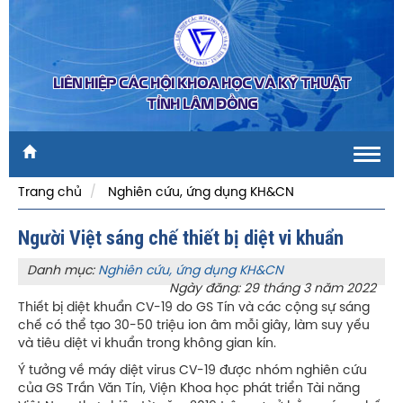
LIÊN HIỆP CÁC HỘI KHOA HỌC VÀ KỸ THUẬT
TỈNH LÂM ĐỒNG
Toggl
navig
Trang chủ
Nghiên cứu, ứng dụng KH&CN
Người Việt sáng chế thiết bị diệt vi khuẩn
Danh mục:
Nghiên cứu, ứng dụng KH&CN
Ngày đăng: 29 tháng 3 năm 2022
Thiết bị diệt khuẩn CV-19 do GS Tín và các cộng sự sáng
chế có thể tạo 30-50 triệu ion âm mỗi giây, làm suy yếu
và tiêu diệt vi khuẩn trong không gian kín.
Ý tưởng về máy diệt virus CV-19 được nhóm nghiên cứu
của GS Trần Văn Tín, Viện Khoa học phát triển Tài năng