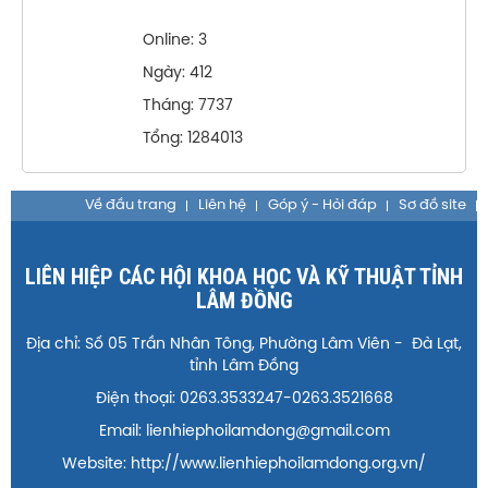
Online: 3
Ngày: 412
Tháng: 7737
Tổng: 1284013
Về đầu trang
Liên hệ
Góp ý - Hỏi đáp
Sơ đồ site
LIÊN HIỆP CÁC HỘI KHOA HỌC VÀ KỸ THUẬT TỈNH
LÂM ĐỒNG
Địa chỉ: Số 05 Trần Nhân Tông, Phường Lâm Viên - Đà Lạt,
tỉnh Lâm Đồng
Điện thoại: 0263.3533247-0263.3521668
Email: lienhiephoilamdong@gmail.com
Website: http://www.lienhiephoilamdong.org.vn/