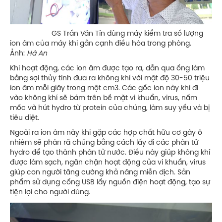
GS Trần Văn Tín dùng máy kiểm tra số lượng
ion âm của máy khi gắn cạnh điều hòa trong phòng.
Ảnh:
Hà An
Khi hoạt động, các ion âm được tạo ra, dẫn qua ống làm
bằng sợi thủy tinh đưa ra không khí với mật độ 30-50 triệu
ion âm mỗi giây trong một cm3. Các gốc ion này khi đi
vào không khí sẽ bám trên bề mặt vi khuẩn, virus, nấm
mốc và hút hydro từ protein của chúng, làm suy yếu và bị
tiêu diệt.
Ngoài ra ion âm này khi gặp các hợp chất hữu cơ gây ô
nhiễm sẽ phân rã chúng bằng cách lấy đi các phân tử
hydro để tạo thành phân tử nước. Điều này giúp không khí
được làm sạch, ngăn chặn hoạt động của vi khuẩn, virus
giúp con người tăng cường khả năng miễn dịch. Sản
phẩm sử dụng cổng USB lấy nguồn điện hoạt động, tạo sự
tiện lợi cho người dùng.