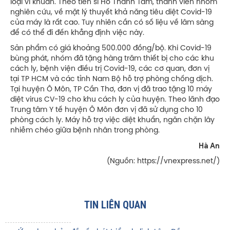
loại vi khuẩn. Theo tiến sĩ Hồ Thanh Tâm, thành viên nhóm
nghiên cứu, về mặt lý thuyết khả năng tiêu diệt Covid-19
của máy là rất cao. Tuy nhiên cần có số liệu về lâm sàng
để có thể đi đến khẳng định việc này.
Sản phẩm có giá khoảng 500.000 đồng/bộ. Khi Covid-19
bùng phát, nhóm đã tặng hàng trăm thiết bị cho các khu
cách ly, bệnh viện điều trị Covid-19, các cơ quan, đơn vị
tại TP HCM và các tỉnh Nam Bộ hỗ trợ phòng chống dịch.
Tại huyện Ô Môn, TP Cần Thơ, đơn vị đã trao tặng 10 máy
diệt virus CV-19 cho khu cách ly của huyện. Theo lãnh đạo
Trung tâm Y tế huyện Ô Môn đơn vị đã sử dụng cho 10
phòng cách ly. Máy hỗ trợ việc diệt khuẩn, ngăn chặn lây
nhiễm chéo giữa bệnh nhân trong phòng.
Hà An
(Nguồn: https://vnexpress.net/)
TIN LIÊN QUAN