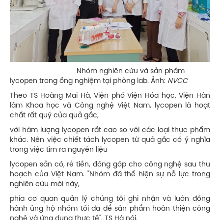
Nhóm nghiên cứu và sản phẩm
lycopen trong ống nghiệm tại phòng lab. Ảnh:
NVCC
Theo TS Hoàng Mai Hà, Viện phó Viện Hóa học, Viện Hàn
lâm Khoa học và Công nghệ Việt Nam, lycopen là hoạt
chất rất quý của quả gấc,
với hàm lượng lycopen rất cao so với các loại thực phẩm
khác. Nên việc chiết tách lycopen từ quả gấc có ý nghĩa
trong việc tìm ra nguyên liệu
lycopen sẵn có, rẻ tiền, đóng góp cho công nghệ sau thu
hoạch của Việt Nam. "Nhóm đã thể hiện sự nỗ lực trong
nghiên cứu mới này,
phía cơ quan quản lý chúng tôi ghi nhận và luôn đồng
hành ủng hộ nhóm tối đa để sản phẩm hoàn thiện công
nghệ và ứng dụng thực tế", TS Hà nói.