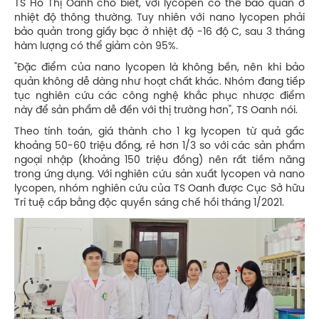
TS Hồ Thị Oanh cho biết, với lycopen có thể bảo quản ở
nhiệt độ thông thường. Tuy nhiên với nano lycopen phải
bảo quản trong giấy bạc ở nhiệt độ -16 độ C, sau 3 tháng
hàm lượng có thể giảm còn 95%.
"Đặc điểm của nano lycopen là không bền, nên khi bảo
quản không dễ dàng như hoạt chất khác. Nhóm đang tiếp
tục nghiên cứu các công nghệ khắc phục nhược điểm
này để sản phẩm dễ đến với thị trường hơn", TS Oanh nói.
Theo tính toán, giá thành cho 1 kg lycopen từ quả gấc
khoảng 50-60 triệu đồng, rẻ hơn 1/3 so với các sản phẩm
ngoại nhập (khoảng 150 triệu đồng) nên rất tiềm năng
trong ứng dụng. Với nghiên cứu sản xuất lycopen và nano
lycopen, nhóm nghiên cứu của TS Oanh được Cục Sở hữu
Trí tuệ cấp bằng độc quyền sáng chế hồi tháng 1/2021.