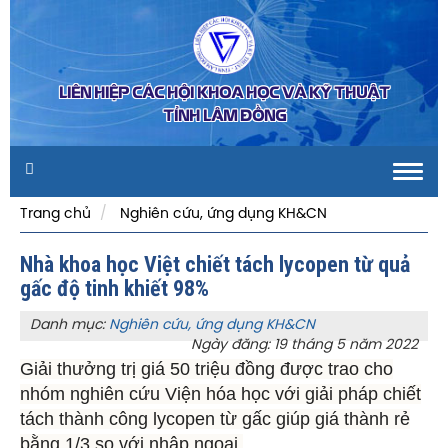
LIÊN HIỆP CÁC HỘI KHOA HỌC VÀ KỸ THUẬT
TỈNH LÂM ĐỒNG
Toggl
navig
Trang chủ
Nghiên cứu, ứng dụng KH&CN
Nhà khoa học Việt chiết tách lycopen từ quả
gấc độ tinh khiết 98%
Danh mục:
Nghiên cứu, ứng dụng KH&CN
Ngày đăng: 19 tháng 5 năm 2022
Giải thưởng trị giá 50 triệu đồng được trao cho
nhóm nghiên cứu Viện hóa học với giải pháp chiết
tách thành công lycopen từ gấc giúp giá thành rẻ
bằng 1/3 so với nhập ngoại.