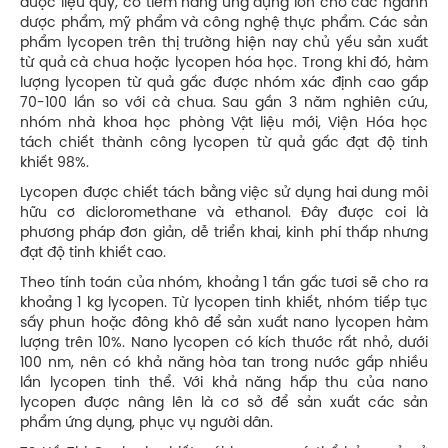
dược liệu quý, có tiềm năng ứng dụng lớn cho các ngành
dược phẩm, mỹ phẩm và công nghệ thực phẩm. Các sản
phẩm lycopen trên thị trường hiện nay chủ yếu sản xuất
từ quả cà chua hoặc lycopen hóa học. Trong khi đó, hàm
lượng lycopen từ quả gấc được nhóm xác định cao gấp
70-100 lần so với cà chua. Sau gần 3 năm nghiên cứu,
nhóm nhà khoa học phòng Vật liệu mới, Viện Hóa học
tách chiết thành công lycopen từ quả gấc đạt độ tinh
khiết 98%.
Lycopen được chiết tách bằng việc sử dụng hai dung môi
hữu cơ dicloromethane và ethanol. Đây được coi là
phương pháp đơn giản, dễ triển khai, kinh phí thấp nhưng
đạt độ tinh khiết cao.
Theo tính toán của nhóm, khoảng 1 tấn gấc tươi sẽ cho ra
khoảng 1 kg lycopen. Từ lycopen tinh khiết, nhóm tiếp tục
sấy phun hoặc đông khô để sản xuất nano lycopen hàm
lượng trên 10%. Nano lycopen có kích thước rất nhỏ, dưới
100 nm, nên có khả năng hòa tan trong nước gấp nhiều
lần lycopen tinh thể. Với khả năng hấp thu của nano
lycopen được nâng lên là cơ sở để sản xuất các sản
phẩm ứng dụng, phục vụ người dân.