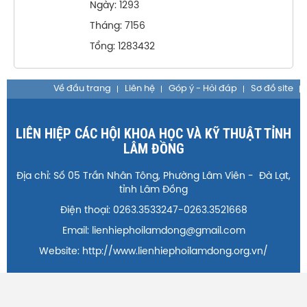
Ngày: 1293
Tháng: 7156
Tổng: 1283432
Về đầu trang
Liên hệ
Góp ý - Hỏi đáp
Sơ đồ site
LIÊN HIỆP CÁC HỘI KHOA HỌC VÀ KỸ THUẬT TỈNH
LÂM ĐỒNG
Địa chỉ: Số 05 Trần Nhân Tông, Phường Lâm Viên - Đà Lạt,
tỉnh Lâm Đồng
Điện thoại: 0263.3533247-0263.3521668
Email: lienhiephoilamdong@gmail.com
Website: http://www.lienhiephoilamdong.org.vn/