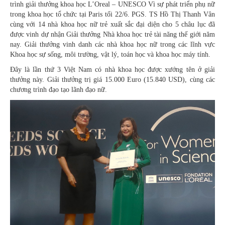
trình giải thưởng khoa học L’Oreal – UNESCO Vì sự phát triển phụ nữ
trong khoa học tổ chức tại Paris tối 22/6. PGS. TS Hồ Thị Thanh Vân
cùng với 14 nhà khoa học nữ trẻ xuất sắc đại diện cho 5 châu lục đã
được vinh dự nhận Giải thưởng Nhà khoa học trẻ tài năng thế giới năm
nay. Giải thưởng vinh danh các nhà khoa học nữ trong các lĩnh vực
Khoa học sự sống, môi trường, vật lý, toán học và khoa học máy tính.
Đây là lần thứ 3 Việt Nam có nhà khoa học được xướng tên ở giải
thưởng này. Giải thưởng trị giá 15.000 Euro (15.840 USD), cùng các
chương trình đạo tạo lãnh đạo nữ.