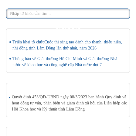
THÔNG BÁO
Triển khai tổ chứcCuộc thi sáng tạo dành cho thanh, thiếu niên,
nhi đồng tỉnh Lâm Đồng lần thứ nhất, năm 2026
Thông báo về Giải thưởng Hồ Chí Minh và Giải thưởng Nhà
nước về khoa học và công nghệ cấp Nhà nước đợt 7
VĂN BẢN MỚI
Quyết định 453/QĐ-UBND ngày 08/3/2023 ban hành Quy định về
hoạt động tư vấn, phản biện và giám định xã hội của Liên hiệp các
Hội Khoa học và Kỹ thuật tỉnh Lâm Đồng
THƯ VIỆN HÌNH ẢNH