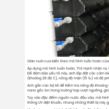
Giàn nuôi cua biển theo mô hình tuần hoàn của
Áp dụng mô hình tuần hoàn, ThS Hạnh nhận ra, 
Để đảm bảo yếu tố này, anh lắp đặt các cảm bi
(khoảng 28 độ C), nồng độ mặn (15 ‰) và độ pH 
Anh gắn các bộ kit để kiểm tra nồng độ khoáng 
nano gốc ion trong trường hợp vượt ngưỡng, gi
Tùy vào đặc điểm nguồn nước đầu vào, mô hình
thống UV diệt khuẩn, nhưng những thiết bị này 