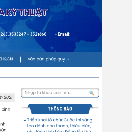
VÀ KỸ THUẬT
 0263.3533247 - 3521668
- Email:
 KH&CN
Văn bản pháp quy
m 2021
THÔNG BÁO
 bình
Triển khai tổ chứcCuộc thi sáng
ình
tạo dành cho thanh, thiếu niên,
tuần