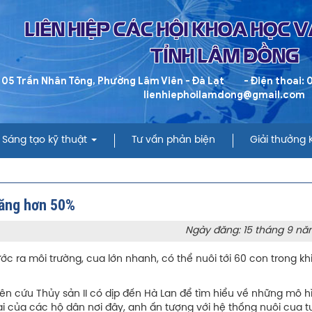
LIÊN HIỆP CÁC HỘI KHOA HỌC 
TỈNH LÂM ĐỒNG
 05 Trần Nhân Tông, Phường Lâm Viên - Đà Lạt
- Điện thoai:
lienhiephoilamdong@gmail.com
Sáng tạo kỹ thuật
Tư vấn phản biện
Giải thưởng
tăng hơn 50%
Ngày đăng: 15 tháng 9 nă
 ra môi trường, cua lớn nhanh, có thể nuôi tới 60 con trong khi
iên cứu Thủy sản II có dịp đến Hà Lan để tìm hiểu về những mô h
i của các hộ dân nơi đây, anh ấn tượng với hệ thống nuôi cua 