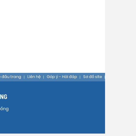
 đầu trang
Liên hệ
Góp ý - Hỏi đáp
Sơ đồ site
ỒNG
Đồng