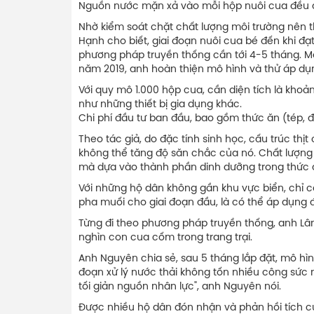
Nguồn nước mặn xả vào mỗi hộp nuôi cua đều đ
Nhờ kiểm soát chặt chất lượng môi trường nên t
Hạnh cho biết, giai đoạn nuôi cua bé đến khi đạ
phương pháp truyền thống cần tới 4-5 tháng. Mỗ
năm 2019, anh hoàn thiện mô hình và thử áp dụ
Với quy mô 1.000 hộp cua, cần diện tích là khoả
như những thiết bị gia dụng khác.
Chi phí đầu tư ban đầu, bao gồm thức ăn (tép, 
Theo tác giả, do đặc tính sinh học, cấu trúc thị
không thể tăng độ săn chắc của nó. Chất lượng
mà dựa vào thành phần dinh dưỡng trong thức 
Với những hộ dân không gần khu vực biển, chỉ c
pha muối cho giai đoạn đầu, là có thể áp dụng 
Từng đi theo phương pháp truyền thống, anh L
nghìn con cua cốm trong trang trại.
Anh Nguyên chia sẻ, sau 5 tháng lắp đặt, mô hì
đoạn xử lý nước thải không tốn nhiều công sức 
tối giản nguồn nhân lực", anh Nguyên nói.
Được nhiều hộ dân đón nhận và phản hồi tích cự