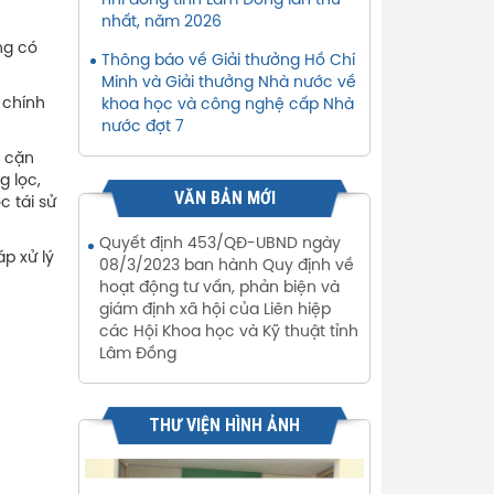
nhi đồng tỉnh Lâm Đồng lần thứ
nhất, năm 2026
ng có
Thông báo về Giải thưởng Hồ Chí
Minh và Giải thưởng Nhà nước về
 chính
khoa học và công nghệ cấp Nhà
nước đợt 7
t cặn
g lọc,
VĂN BẢN MỚI
c tái sử
Quyết định 453/QĐ-UBND ngày
p xử lý
08/3/2023 ban hành Quy định về
hoạt động tư vấn, phản biện và
giám định xã hội của Liên hiệp
các Hội Khoa học và Kỹ thuật tỉnh
Lâm Đồng
THƯ VIỆN HÌNH ẢNH