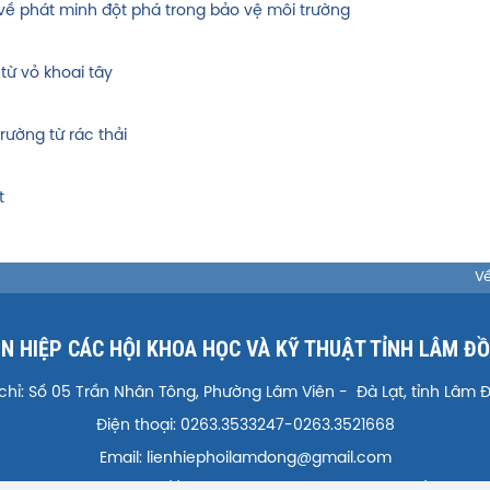
c về phát minh đột phá trong bảo vệ môi trường
từ vỏ khoai tây
ường từ rác thải
t
Về
ÊN HIỆP CÁC HỘI KHOA HỌC VÀ KỸ THUẬT TỈNH LÂM Đ
 chỉ: Số 05 Trần Nhân Tông, Phường Lâm Viên - Đà Lạt, tỉnh Lâm 
Điện thoại: 0263.3533247-0263.3521668
Email: lienhiephoilamdong@gmail.com