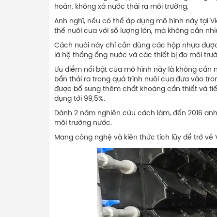
hoàn, không xả nước thải ra môi trường.
Anh nghĩ, nếu có thể áp dụng mô hình này tại V
thể nuôi cua với số lượng lớn, mà không cần nh
Cách nuôi này chỉ cần dùng các hộp nhựa được x
là hệ thống ống nước và các thiết bị đo môi trư
Ưu điểm nổi bật của mô hình này là không cần 
bẩn thải ra trong quá trình nuôi cua đưa vào tr
được bổ sung thêm chất khoáng cần thiết và tiế
dụng tới 99,5%.
Dành 2 năm nghiên cứu cách làm, đến 2016 anh 
môi trường nước.
Mang công nghệ và kiến thức tích lũy để trở về 