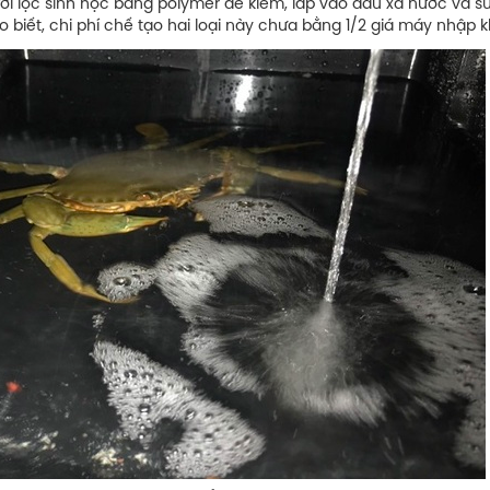
 lưới lọc sinh học bằng polymer dễ kiếm, lắp vào đầu xả nước và 
 biết, chi phí chế tạo hai loại này chưa bằng 1/2 giá máy nhập k