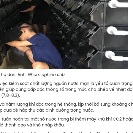
 hộ dân. Ảnh:
Nhóm nghiên cứu
việc kiểm soát chất lượng nguồn nước mặn là yếu tố quan trọng
ến giúp cung cấp các thông số trong mức cho phép về nhiệt độ
(7,8-8,3).
và hàm lượng khí độc trong hệ thống, kịp thời bổ sung khoáng c
úp cua dễ hấp thụ các dinh dưỡng trong nước.
 tuần hoàn tại một số nước trang bị thêm máy khử khí CO2 hoặ
giá thành cao và khó nhập khẩu.