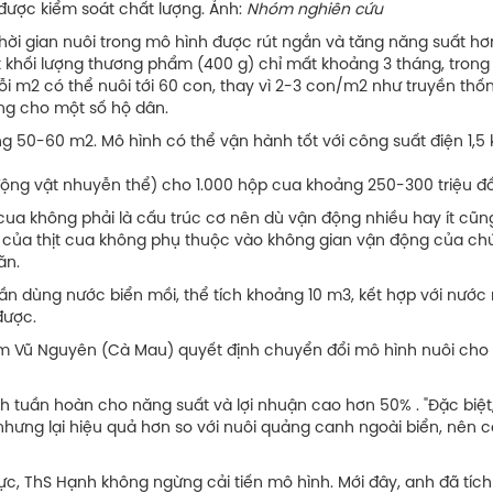
ược kiểm soát chất lượng. Ảnh:
Nhóm nghiên cứu
hời gian nuôi trong mô hình được rút ngắn và tăng năng suất hơ
t khối lượng thương phẩm (400 g) chỉ mất khoảng 3 tháng, trong 
i m2 có thể nuôi tới 60 con, thay vì 2-3 con/m2 như truyền thốn
ng cho một số hộ dân.
ng 50-60 m2. Mô hình có thể vận hành tốt với công suất điện 1,5
động vật nhuyễn thể) cho 1.000 hộp cua khoảng 250-300 triệu đ
t cua không phải là cấu trúc cơ nên dù vận động nhiều hay ít cũn
 của thịt cua không phụ thuộc vào không gian vận động của ch
ăn.
ần dùng nước biển mồi, thể tích khoảng 10 m3, kết hợp với nước
được.
âm Vũ Nguyên (Cà Mau) quyết định chuyển đổi mô hình nuôi cho
nh tuần hoàn cho năng suất và lợi nhuận cao hơn 50% . "Đặc biệt
nhưng lại hiệu quả hơn so với nuôi quảng canh ngoài biển, nên c
c, ThS Hạnh không ngừng cải tiến mô hình. Mới đây, anh đã tíc