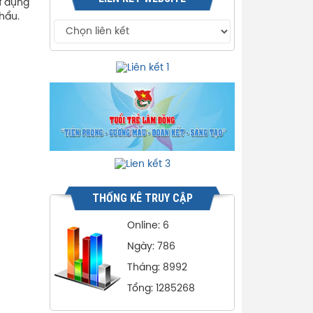
sử dụng
hẩu.
THỐNG KÊ TRUY CẬP
Online: 6
Ngày: 786
Tháng: 8992
Tổng: 1285268