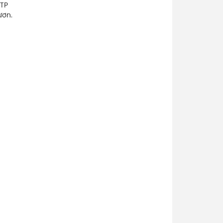
 TP
ươn.