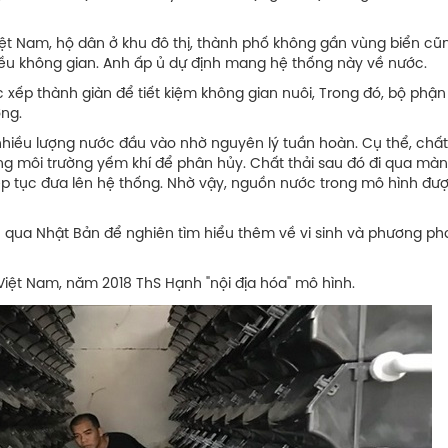
iệt Nam, hộ dân ở khu đô thị, thành phố không gần vùng biển cũ
iều không gian. Anh ấp ủ dự định mang hệ thống này về nước.
ếp thành giàn để tiết kiệm không gian nuôi, Trong đó, bộ phận
ờng.
nhiều lượng nước đầu vào nhờ nguyên lý tuần hoàn. Cụ thể, chấ
ong môi trường yếm khí để phân hủy. Chất thải sau đó đi qua màn
p tục đưa lên hệ thống. Nhờ vậy, nguồn nước trong mô hình đượ
qua Nhật Bản để nghiên tìm hiểu thêm về vi sinh và phương phá
Việt Nam, năm 2018 ThS Hạnh "nội địa hóa" mô hình.