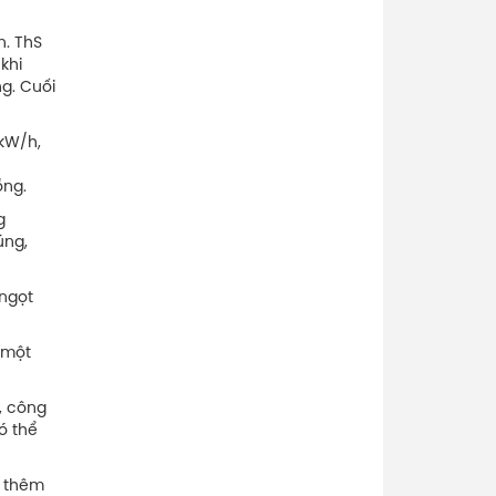
n. ThS
khi
g. Cuối
 kW/h,
ồng.
g
úng,
 ngọt
 một
, công
ó thể
h thêm