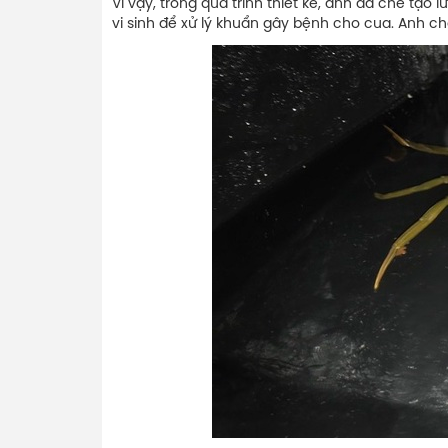
Vì vậy, trong quá trình thiết kế, anh đã chế tạo
vi sinh để xử lý khuẩn gây bệnh cho cua. Anh cho