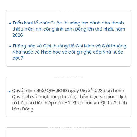
THÔNG BÁO
Triển khai tổ chứcCuộc thi sáng tạo dành cho thanh,
thiếu niên, nhi đồng tỉnh Lâm Đồng lần thứ nhất, năm
2026
Thông báo về Giải thưởng Hồ Chí Minh và Giải thưởng
Nhà nước về khoa học và công nghệ cấp Nhà nước
đợt 7
VĂN BẢN MỚI
Quyết định 453/QĐ-UBND ngày 08/3/2023 ban hành
Quy định về hoạt động tư vấn, phản biện và giám định
xã hội của Liên hiệp các Hội Khoa học và Kỹ thuật tỉnh
Lâm Đồng
THƯ VIỆN HÌNH ẢNH