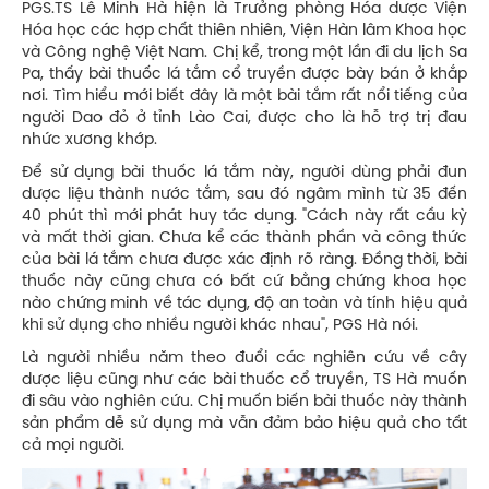
PGS.TS Lê Minh Hà hiện là Trưởng phòng Hóa dược Viện
Hóa học các hợp chất thiên nhiên, Viện Hàn lâm Khoa học
và Công nghệ Việt Nam. Chị kể, trong một lần đi du lịch Sa
Pa, thấy bài thuốc lá tắm cổ truyền được bày bán ở khắp
nơi. Tìm hiểu mới biết đây là một bài tắm rất nổi tiếng của
người Dao đỏ ở tỉnh Lào Cai, được cho là hỗ trợ trị đau
nhức xương khớp.
Để sử dụng bài thuốc lá tắm này, người dùng phải đun
dược liệu thành nước tắm, sau đó ngâm mình từ 35 đến
40 phút thì mới phát huy tác dụng. "Cách này rất cầu kỳ
và mất thời gian. Chưa kể các thành phần và công thức
của bài lá tắm chưa được xác định rõ ràng. Đồng thời, bài
thuốc này cũng chưa có bất cứ bằng chứng khoa học
nào chứng minh về tác dụng, độ an toàn và tính hiệu quả
khi sử dụng cho nhiều người khác nhau", PGS Hà nói.
Là người nhiều năm theo đuổi các nghiên cứu về cây
dược liệu cũng như các bài thuốc cổ truyền, TS Hà muốn
đi sâu vào nghiên cứu. Chị muốn biến bài thuốc này thành
sản phẩm dễ sử dụng mà vẫn đảm bảo hiệu quả cho tất
cả mọi người.