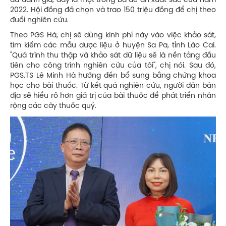
đã đánh giá, đây là một trong ba đề án xuất sắc của năm
2022. Hội đồng đã chọn và trao 150 triệu đồng để chị theo
đuổi nghiên cứu.
Theo PGS Hà, chị sẽ dùng kinh phí này vào việc khảo sát,
tìm kiếm các mẫu dược liệu ở huyện Sa Pa, tỉnh Lào Cai.
"Quá trình thu thập và khảo sát dữ liệu sẽ là nền tảng đầu
tiên cho công trình nghiên cứu của tôi", chị nói. Sau đó,
PGS.TS Lê Minh Hà hướng đến bổ sung bằng chứng khoa
học cho bài thuốc. Từ kết quả nghiên cứu, người dân bản
địa sẽ hiểu rõ hơn giá trị của bài thuốc để phát triển nhân
rộng các cây thuốc quý.