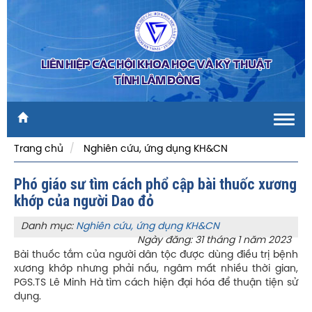
LIÊN HIỆP CÁC HỘI KHOA HỌC VÀ KỸ THUẬT
TỈNH LÂM ĐỒNG
Toggl
navig
Trang chủ
Nghiên cứu, ứng dụng KH&CN
Phó giáo sư tìm cách phổ cập bài thuốc xương
khớp của người Dao đỏ
Danh mục:
Nghiên cứu, ứng dụng KH&CN
Ngày đăng: 31 tháng 1 năm 2023
Bài thuốc tắm của người dân tộc được dùng điều trị bệnh
xương khớp nhưng phải nấu, ngâm mất nhiều thời gian,
PGS.TS Lê Minh Hà tìm cách hiện đại hóa để thuận tiện sử
dụng.