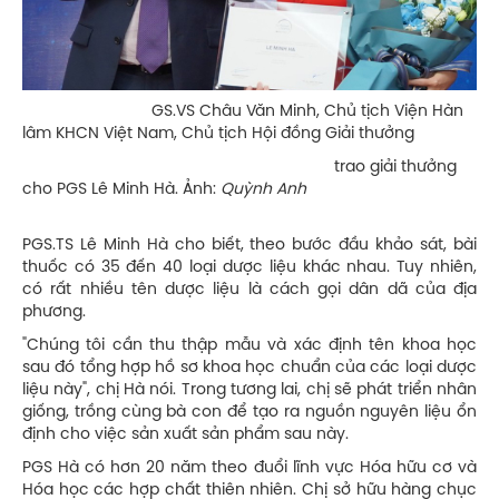
GS.VS Châu Văn Minh, Chủ tịch Viện Hàn
lâm KHCN Việt Nam, Chủ tịch Hội đồng Giải thưởng
trao giải thưởng
cho PGS Lê Minh Hà. Ảnh:
Quỳnh Anh
PGS.TS Lê Minh Hà cho biết, theo bước đầu khảo sát, bài
thuốc có 35 đến 40 loại dược liệu khác nhau. Tuy nhiên,
có rất nhiều tên dược liệu là cách gọi dân dã của địa
phương.
"Chúng tôi cần thu thập mẫu và xác định tên khoa học
sau đó tổng hợp hồ sơ khoa học chuẩn của các loại dược
liệu này", chị Hà nói. Trong tương lai, chị sẽ phát triển nhân
giống, trồng cùng bà con để tạo ra nguồn nguyên liệu ổn
định cho việc sản xuất sản phẩm sau này.
PGS Hà có hơn 20 năm theo đuổi lĩnh vực Hóa hữu cơ và
Hóa học các hợp chất thiên nhiên. Chị sở hữu hàng chục