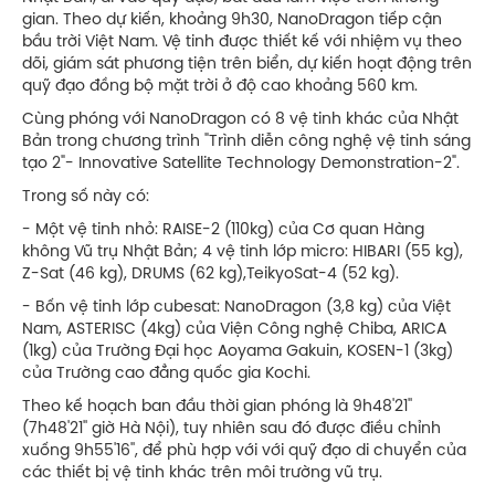
gian. Theo dự kiến, khoảng 9h30, NanoDragon tiếp cận
bầu trời Việt Nam. Vệ tinh được thiết kế với nhiệm vụ theo
dõi, giám sát phương tiện trên biển, dự kiến hoạt động trên
quỹ đạo đồng bộ mặt trời ở độ cao khoảng 560 km.
Cùng phóng với NanoDragon có 8 vệ tinh khác của Nhật
Bản trong chương trình "Trình diễn công nghệ vệ tinh sáng
tạo 2"- Innovative Satellite Technology Demonstration-2".
Trong số này có:
- Một vệ tinh nhỏ: RAISE-2 (110kg) của Cơ quan Hàng
không Vũ trụ Nhật Bản; 4 vệ tinh lớp micro: HIBARI (55 kg),
Z-Sat (46 kg), DRUMS (62 kg),TeikyoSat-4 (52 kg).
- Bốn vệ tinh lớp cubesat: NanoDragon (3,8 kg) của Việt
Nam, ASTERISC (4kg) của Viện Công nghệ Chiba, ARICA
(1kg) của Trường Đại học Aoyama Gakuin, KOSEN-1 (3kg)
của Trường cao đẳng quốc gia Kochi.
Theo kế hoạch ban đầu thời gian phóng là 9h48'21''
(7h48'21'' giờ Hà Nội), tuy nhiên sau đó được điều chỉnh
xuống 9h55'16'', để phù hợp với với quỹ đạo di chuyển của
các thiết bị vệ tinh khác trên môi trường vũ trụ.