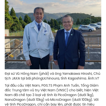
Đại sứ Vũ Hồng Nam (phải) và ông Yamakawa Hiroshi, Chủ
tịch JAXA tại bãi phóngUchinoura, tỉnh Kagoshima. Ảnh:
VT
Tại đầu cầu Việt Nam, PGS.TS Phạm Anh Tuấn, Tổng Giám
đốc Trung tâm vũ trụ Việt Nam (VNSC) cho biết, hiện Việt
Nam đã chế tạo 3 loại vệ tinh là PicoDragon (dưới 1kg),
NanoDragon (dưới 10kg) và MicroDragon (dưới 100kg). Với
vệ tinh PicoDragon, chỉ cần bay lên, phát được tín hiệu