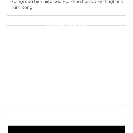
xã hội của Liên hiệp các Hội Khoa học và Kỹ thuật tỉnh
Lâm Đồng
THƯ VIỆN HÌNH ẢNH
THƯ VIỆN VIDEO