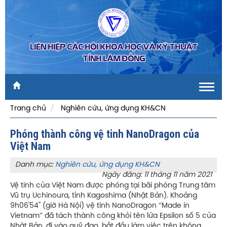
LIÊN HIỆP CÁC HỘI KHOA HỌC VÀ KỸ THUẬT
TỈNH LÂM ĐỒNG
Toggl
navig
Trang chủ
Nghiên cứu, ứng dụng KH&CN
Phóng thành công vệ tinh NanoDragon của
Việt Nam
Danh mục:
Nghiên cứu, ứng dụng KH&CN
Ngày đăng: 11 tháng 11 năm 2021
Vệ tinh của Việt Nam được phóng tại bãi phóng Trung tâm
Vũ trụ Uchinoura, tỉnh Kagoshima (Nhật Bản). Khoảng
9h06'54'' (giờ Hà Nội) vệ tinh NanoDragon ‘’Made in
Vietnam’’ đã tách thành công khỏi tên lửa Epsilon số 5 của
Nhật Bản, đi vào quỹ đạo, bắt đầu làm việc trên không