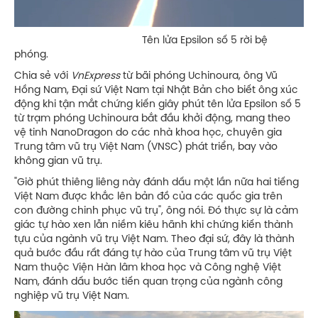
Tên lửa Epsilon số 5 rời bệ
phóng.
Chia sẻ với
VnExpress
từ bãi phóng Uchinoura, ông Vũ
Hồng Nam, Đại sứ Việt Nam tại Nhật Bản cho biết ông xúc
động khi tận mắt chứng kiến giây phút tên lửa Epsilon số 5
từ trạm phóng Uchinoura bắt đầu khởi động, mang theo
vệ tinh NanoDragon do các nhà khoa học, chuyên gia
Trung tâm vũ trụ Việt Nam (VNSC) phát triển, bay vào
không gian vũ trụ.
"Giờ phút thiêng liêng này đánh dấu một lần nữa hai tiếng
Việt Nam được khắc lên bản đồ của các quốc gia trên
con đường chinh phục vũ trụ", ông nói. Đó thực sự là cảm
giác tự hào xen lẫn niềm kiêu hãnh khi chứng kiến thành
tựu của ngành vũ trụ Việt Nam. Theo đại sứ, đây là thành
quả bước đầu rất đáng tự hào của Trung tâm vũ trụ Việt
Nam thuộc Viện Hàn lâm khoa học và Công nghệ Việt
Nam, đánh dấu bước tiến quan trọng của ngành công
nghiệp vũ trụ Việt Nam.