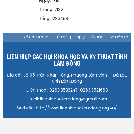
Ngày: 1319
Tháng: 7182
Tổng: 1283458
Về đầu trang
Liên hệ
Góp ý - Hỏi đáp
Sơ đồ site
LIÊN HIỆP CÁC HỘI KHOA HỌC VÀ KỸ THUẬT TỈNH
LÂM ĐỒNG
Địa chỉ: Số 05 Trần Nhân Tông, Phường Lâm Viên - Đà Lạt,
tỉnh Lâm Đồng
Điện thoại: 0263.3533247-0263.3521668
Email: lienhiephoilamdong@gmail.com
Website: http://www.lienhiephoilamdong.org.vn/