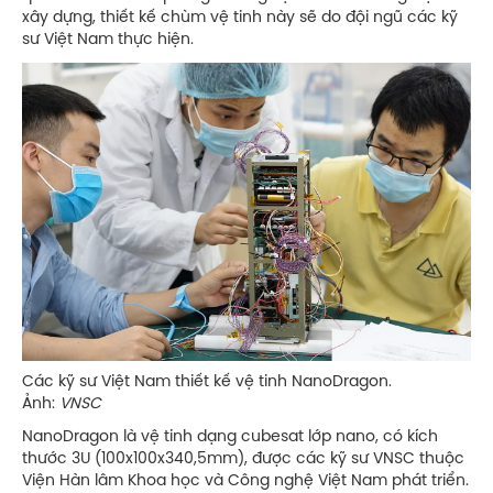
xây dựng, thiết kế chùm vệ tinh này sẽ do đội ngũ các kỹ
sư Việt Nam thực hiện.
Các kỹ sư Việt Nam thiết kế vệ tinh NanoDragon.
Ảnh:
VNSC
NanoDragon là vệ tinh dạng cubesat lớp nano, có kích
thước 3U (100x100x340,5mm), được các kỹ sư VNSC thuộc
Viện Hàn lâm Khoa học và Công nghệ Việt Nam phát triển.