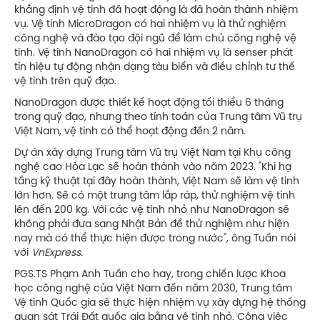
khẳng định vệ tinh đã hoạt động là đã hoàn thành nhiệm
vụ. Vệ tinh MicroDragon có hai nhiệm vụ là thử nghiệm
công nghệ và đào tạo đội ngũ để làm chủ công nghệ vệ
tinh. Vệ tinh NanoDragon có hai nhiệm vụ là senser phát
tín hiệu tự động nhận dạng tàu biển và điều chỉnh tư thế
vệ tinh trên quỹ đạo.
NanoDragon được thiết kế hoạt động tối thiểu 6 tháng
trong quỹ đạo, nhưng theo tính toán của Trung tâm Vũ trụ
Việt Nam, vệ tinh có thể hoạt động đến 2 năm.
Dự án xây dựng Trung tâm Vũ trụ Việt Nam tại Khu công
nghệ cao Hòa Lạc sẽ hoàn thành vào năm 2023. "Khi hạ
tầng kỹ thuật tại đây hoàn thành, Việt Nam sẽ làm vệ tinh
lớn hơn. Sẽ có một trung tâm lắp ráp, thử nghiệm vệ tinh
lên đến 200 kg. Với các vệ tinh nhỏ như NanoDragon sẽ
không phải đưa sang Nhật Bản để thử nghiệm như hiện
nay mà có thể thực hiện được trong nước", ông Tuấn nói
với
VnExpress.
PGS.TS Phạm Anh Tuấn cho hay, trong chiến lược Khoa
học công nghệ của Việt Nam đến năm 2030, Trung tâm
Vệ tinh Quốc gia sẽ thực hiện nhiệm vụ xây dựng hệ thống
quan sát Trái Đất quốc gia bằng vệ tinh nhỏ. Công việc