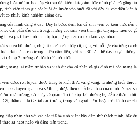
dựng luôn nỗ lực học tập và trau dồi kiến thức,cảm thấy mình phải cố gắng tì
, sinh viên tham gia các buổi ôn luyện vào buổi tối với đầy đủ các điều kiện h
yết có nhiều kinh nghiệm giảng dạy.
 năng của mình đang ở đâu. Đây là bước đệm lớn để sinh viên có kiến thức nền 
 khác cần phải đầu chú trọng, nhưng các sinh viên tham gia Olympic luôn cố g
ang bị và phát huy tinh thần tự học, tự nghiên cứu và làm việc nhóm.
át sao và bồi dưỡng nhiệt tình của các thầy cô, cộng với nỗ lực của từng cá nh
uôn đạt thành cao trong nhiều năm liền, với hơn 30 năm bề dày truyền thống
 trí top 3 trường có thành tích tốt nhất.
những mang lại niềm tự hào và vinh dự cho cá nhân và gia đình mà còn mang lạ
h viên được rèn luyện, được trang bị kiến thức vững vàng, là những kiến thức 
liên theo chuyên ngành và sở thích, được theo đuổi hoài bão của mình. Nhiều si
được nhà trường, các thầy cô quan tâm tiếp tục bồi dưỡng họ để trở thành nhữ
ĩ, PGS, thậm chí là GS tại các trường trong và ngoài nước hoặc trở thành các ch
ng điệp nhắn nhủ với các các thế hệ sinh viên: hãy dám thử thách mình, hãy đ
 thực sự ngọt ngào và đáng trân trọng.