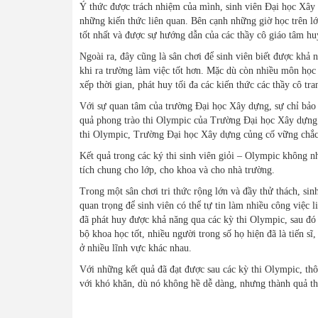
Ý thức được trách nhiệm của mình, sinh viên Đại học Xây 
những kiến thức liên quan. Bên cạnh những giờ học trên lớp
tốt nhất và được sự hướng dẫn của các thầy cô giáo tâm hu
Ngoài ra, đây cũng là sân chơi để sinh viên biết được khả
khi ra trường làm việc tốt hơn. Mặc dù còn nhiều môn học
xếp thời gian, phát huy tối đa các kiến thức các thầy cô tr
Với sự quan tâm của trường Đại học Xây dựng, sự chỉ bảo s
quả phong trào thi Olympic của Trường Đại học Xây dựng l
thi Olympic, Trường Đại học Xây dựng củng cố vững chắc vị
Kết quả trong các ký thi sinh viên giỏi – Olympic không 
tích chung cho lớp, cho khoa và cho nhà trường.
Trong một sân chơi tri thức rộng lớn và đầy thử thách, sin
quan trọng để sinh viên có thể tự tin làm nhiều công việc 
đã phát huy được khả năng qua các kỳ thi Olympic, sau đó 
bộ khoa học tốt, nhiều người trong số họ hiện đã là tiến s
ở nhiều lĩnh vực khác nhau.
Với những kết quả đã đạt được sau các kỳ thi Olympic, thô
với khó khăn, dù nó không hề dễ dàng, nhưng thành quả thì