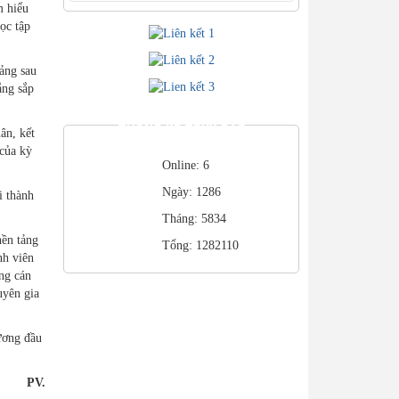
m hiểu
ọc tập
tảng sau
ắng sắp
THỐNG KÊ TRUY CẬP
ân, kết
 của kỳ
Online: 6
Ngày: 1286
i thành
Tháng: 5834
nền tảng
Tổng: 1282110
nh viên
ng cán
uyên gia
ương đầu
PV.