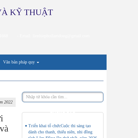
VÀ KỸ THUẬT
21668
- Email: lienhiephoilamdong@gmail.com
Văn bản pháp quy
ăm 2022
THÔNG BÁO
i
 và
Triển khai tổ chứcCuộc thi sáng tạo
dành cho thanh, thiếu niên, nhi đồng