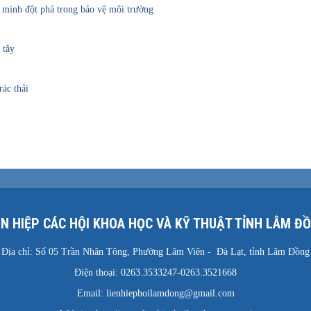
t minh đột phá trong bảo vệ môi trường
 tây
ác thải
ÊN HIỆP CÁC HỘI KHOA HỌC VÀ KỸ THUẬT TỈNH LÂM Đ
Địa chỉ: Số 05 Trần Nhân Tông, Phường Lâm Viên - Đà Lạt, tỉnh Lâm Đồng
Điện thoại: 0263.3533247-0263.3521668
Email: lienhiephoilamdong@gmail.com