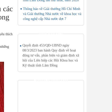
tỉnh Lâm Đồng lần thứ nhất, năm 2026
u các
Thông báo về Giải thưởng Hồ Chí Minh
và Giải thưởng Nhà nước về khoa học và
rong
công nghệ cấp Nhà nước đợt 7
yêu thích
VĂN BẢN MỚI
Quyết định 453/QĐ-UBND ngày
ó những
08/3/2023 ban hành Quy định về hoạt
động tư vấn, phản biện và giám định xã
hội của Liên hiệp các Hội Khoa học và
Kỹ thuật tỉnh Lâm Đồng
THƯ VIỆN HÌNH ẢNH