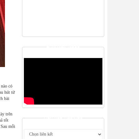
THƯ VIỆN VIDEO
 nào có
hu hút từ
ch bài
ày trên
LIÊN KẾT WEBSITE
ả tốt
. Sau mỗi