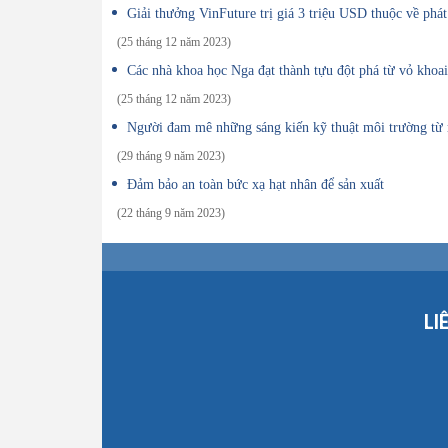
Giải thưởng VinFuture trị giá 3 triệu USD thuộc về phá
(25 tháng 12 năm 2023)
Các nhà khoa học Nga đạt thành tựu đột phá từ vỏ khoai
(25 tháng 12 năm 2023)
Người đam mê những sáng kiến kỹ thuật môi trường từ r
(29 tháng 9 năm 2023)
Đảm bảo an toàn bức xạ hạt nhân để sản xuất
(22 tháng 9 năm 2023)
LI