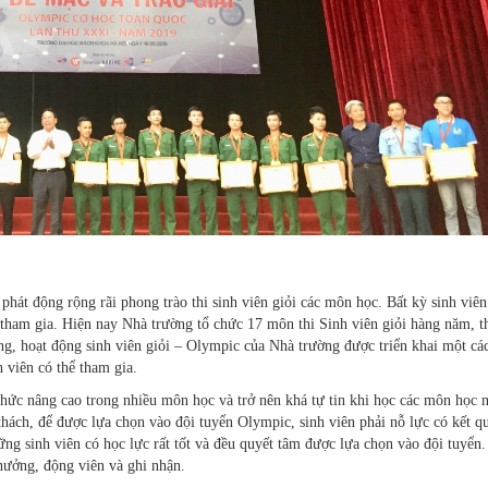
t động rộng rãi phong trào thi sinh viên giỏi các môn học. Bất kỳ sinh viên
tham gia. Hiện nay Nhà trường tổ chức 17 môn thi Sinh viên giỏi hàng năm, t
ng, hoạt động sinh viên giỏi – Olympic của Nhà trường được triển khai một cá
h viên có thể tham gia.
 thức nâng cao trong nhiều môn học và trở nên khá tự tin khi học các môn học n
hách, để được lựa chọn vào đội tuyển Olympic, sinh viên phải nỗ lực có kết qu
những sinh viên có học lực rất tốt và đều quyết tâm được lựa chọn vào đội tuyển
thưởng, động viên và ghi nhận.