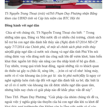
TS Nguyễn Trung Thoại (trái) và
ThS Phạm Duy Phượng nhận Bằng
khen của UBND tỉnh và Cúp lưu niệm của BTC Hội thi
Đồng hành với ngư dân
Chia sẻ với chúng tôi, TS Nguyễn Trung Thoại cho biết: “ Trong
những năm qua, Đảng và Nhà nước đã có nhiều chủ trương, chính sách
hỗ trợ bà con ngư dân đánh bắt thủy sản
(Nghị định 67/2014 NĐ-CP
ngày 7/7/2014 của Chính phủ, về một số chính sách phát triển thủy
sản)
đã giúp ngư dân cả nước nói chung và ngư dân tỉnh Phú Yên nói
riêng được vay vốn đóng mới tàu công suất lớn để vươn khơi, bám biển
khai thác nguồn lợi thủy sản nâng cao thu nhập kinh tế hộ gia đình…
Tuy nhiên, trong quá trình hoạt động, ngoài những rủi ro khách quan
do thiên tai gây ra
(bão lũ, sóng lớn, ...)
còn có sự cố như: hỏng máy,
nước rò rỉ vào khoang tàu
(còn gọi là: tàu bị phá nước)
đây là nguy cơ
nghè nghiệp luôn rình rập đối với ngư dân đánh bắt xa bờ, đặc biệt là
sự cố rò rỉ nước vào khoang tàu rất được nhiều ngư dân quan tâm,
nhưng hiện nay chưa có giải pháp nào đề khắc phục vấn đề này”.
Theo ThS. Phạm Duy Phượng: “Giải pháp của nhóm chúng tôi đề ra,
ngoài việc ý nghĩa giúp tàu thuyền của bà con ngư dân khi ra khơi để
khai thác ngư trườngyên tâm không còn lo lắng việc nước rò rỉ vào