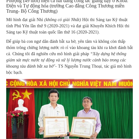
Phượng (49 tuổi) hiện cả hai đang công tác giảng dạy ở Khoa:
Điện và Tự động hóa (trường Cao đẳng Công Thương miền
Trung- Bộ Công Thương)
Mô hình đạt giải Nhì
(không có giải Nhất)
Hội thi Sáng tạo Kỹ thuật
tỉnh Phú Yên lần thứ 9 (2020-2021) và đạt giải Khuyến Khích Hội thi
Sáng tạo Kỹ thuật toàn quốc lần thứ 16 (2020-2021).
Để giúp bà con ngư dân đánh bắt xa bờ, yên tâm và không còn thấp
thỏm trông chừng lượng nước rò rỉ vào khoang tàu khi ra khơi đánh bắt
cá. Chúng tôi đã nghiên cứu mô hình giải pháp
“Xây dựng hệ thống
giám sát mực nước tự động và xử lý lượng nước cảnh báo trong các
khoang tàu đánh bắt xa bờ
”- TS Nguyễn Trung Thoại, tác giả mô hình
bộc bạch.