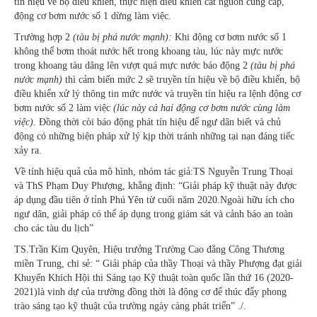
tín hiệu về bộ điều khiển, thực hiện điều khiển cắt nguồn cung cấp,
động cơ bơm nước số 1 dừng làm việc.
Trường hợp 2
(tàu bị phá nước mạnh):
Khi động cơ bơm nước số 1
không thể bơm thoát nước hết trong khoang tàu, lúc này mực nước
trong khoang tàu dâng lên vượt quá mực nước báo động 2
(tàu bị phá
nước mạnh)
thì cảm biến mức 2 sẽ truyền tín hiệu về bộ điều khiển, bộ
điều khiển xử lý thông tin mức nước và truyền tín hiệu ra lệnh động cơ
bơm nước số 2 làm việc
(lúc này cả hai động cơ bơm nước cùng làm
việc).
Đồng thời còi báo động phát tín hiệu để ngư dân biết và chủ
động có những biện pháp xử lý kịp thời tránh những tại nạn đáng tiếc
xảy ra.
Về tính hiệu quả của mô hình, nhóm tác giả:TS Nguyễn Trung Thoại
và ThS Phạm Duy Phượng, khẳng định: “Giải pháp kỹ thuật này được
áp dụng đầu tiên ở tỉnh Phú Yên từ cuối năm 2020.Ngoài hữu ích cho
ngư dân, giải pháp có thể áp dụng trong giám sát và cảnh báo an toàn
cho các tàu du lịch”
TS.Trần Kim Quyên, Hiệu trưởng Trường Cao đẳng Công Thương
miền Trung, chi sẻ: “ Giải pháp của thầy Thoại và thầy Phượng đạt giải
Khuyến Khích Hội thi Sáng tạo Kỹ thuật toàn quốc lần thứ 16 (2020-
2021)là vinh dự của trường đồng thời là động cơ để thúc đẩy phong
trào sáng tạo kỹ thuật của trường ngày càng phát triển” ./.