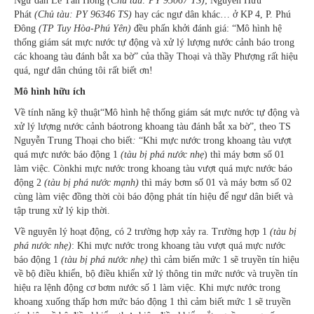
Ngư dân Lê Tấn Hồng
(Chủ tàu: PY 95067 TS)
; Nguyễn Hữu
Phát
(Chủ tàu: PY 96346 TS)
hay các ngư dân khác… ở KP 4, P. Phú
Đông
(TP Tuy Hòa-Phú Yên)
đều phấn khởi đánh giá: “Mô hình hệ
thống giám sát mực nước tự động và xử lý lượng nước cảnh báo trong
các khoang tàu đánh bắt xa bờ” của thầy Thoại và thầy Phượng rất hiệu
quá, ngư dân chúng tôi rất biết ơn!
Mô hình hữu ích
Về tính năng kỹ thuật“Mô hình hệ thống giám sát mực nước tự động và
xử lý lượng nước cảnh báotrong khoang tàu đánh bắt xa bờ”, theo TS
Nguyễn Trung Thoại cho biết
:
“Khi mực nước trong khoang tàu vượt
quá mực nước báo động 1
(tàu bị phá nước nhẹ
) thì máy bơm số 01
làm việc. Cònkhi mực nước trong khoang tàu vượt quá mực nước báo
động 2
(tàu bị phá nước mạnh)
thì máy bơm số 01 và máy bơm số 02
cùng làm việc đồng thời còi báo động phát tín hiệu để ngư dân biết và
tập trung xử lý kịp thời.
Về nguyên lý hoạt động, có 2 trường hợp xảy ra. Trường hợp 1
(tàu bị
phá nước nhẹ)
: Khi mực nước trong khoang tàu vượt quá mực nước
báo động 1
(tàu bị phá nước nhẹ)
thì cảm biến mức 1 sẽ truyền tín hiệu
về bộ điều khiển, bộ điều khiển xử lý thông tin mức nước và truyền tín
hiệu ra lệnh động cơ bơm nước số 1 làm việc. Khi mực nước trong
khoang xuống thấp hơn mức báo động 1 thì cảm biết mức 1 sẽ truyền