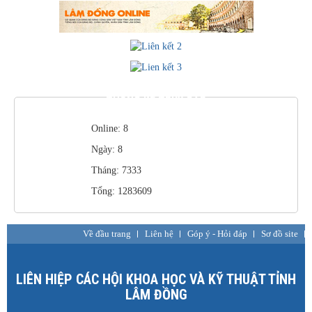
THỐNG KÊ TRUY CẬP
Online: 8
Ngày: 8
Tháng: 7333
Tổng: 1283609
Về đầu trang
Liên hệ
Góp ý - Hỏi đáp
Sơ đồ site
LIÊN HIỆP CÁC HỘI KHOA HỌC VÀ KỸ THUẬT TỈNH
LÂM ĐỒNG