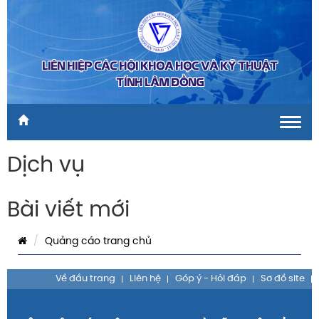
LIÊN HIỆP CÁC HỘI KHOA HỌC VÀ KỸ THUẬT
TỈNH LÂM ĐỒNG
Toggl
navig
Dịch vụ
Bài viết mới
Quảng cáo trang chủ
Về đầu trang
Liên hệ
Góp ý - Hỏi đáp
Sơ đồ site