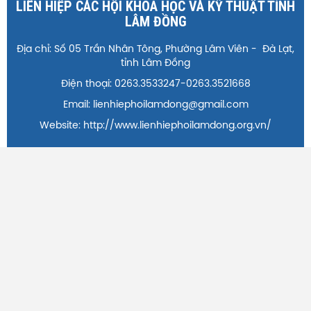
LIÊN HIỆP CÁC HỘI KHOA HỌC VÀ KỸ THUẬT TỈNH
LÂM ĐỒNG
Địa chỉ: Số 05 Trần Nhân Tông, Phường Lâm Viên - Đà Lạt,
tỉnh Lâm Đồng
Điện thoại: 0263.3533247-0263.3521668
Email: lienhiephoilamdong@gmail.com
Website: http://www.lienhiephoilamdong.org.vn/