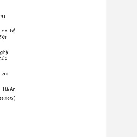
ong
c có thể
điện
nghệ
 của
m vào
Hà An
ss.net/)