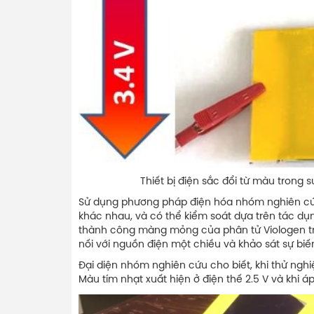
Thiết bị điện sắc đổi từ màu trong suốt sa
Sử dụng phương pháp điện hóa nhóm nghiên cứu 
khác nhau, và có thể kiểm soát dựa trên tác dụn
thành công màng mỏng của phân tử Viologen trên 
nối với nguồn điện một chiều và khảo sát sự bi
Đại diện nhóm nghiên cứu cho biết, khi thử nghiệ
Màu tím nhạt xuất hiện ở điện thế 2.5 V và khi áp