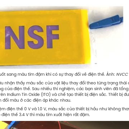
ng màu tím đậm khi có sự thay đổi về điện thế. Ảnh:
NVCC
nhận thấy màu sắc của vật liệu thay đổi theo từng trạng thái 
g của điện thế. Sau nhiều thí nghiệm, các bạn sinh viên đã tổn
Indium Tin Oxide (ITO) và chế tạo thiết bị điện sắc. Thiết bị đ
ến đổi màu ở các điện áp khác nhau.
m điện thế 0 V và 1.0 V, màu sắc của thiết bị hầu như không thay
 điện thế 3.4 V thì màu tím xuất hiện rất đậm.