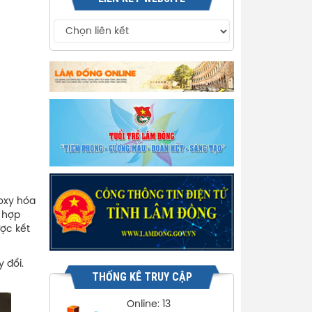
oxy hóa
g hợp
ược kết
 đổi.
THỐNG KÊ TRUY CẬP
Online: 13