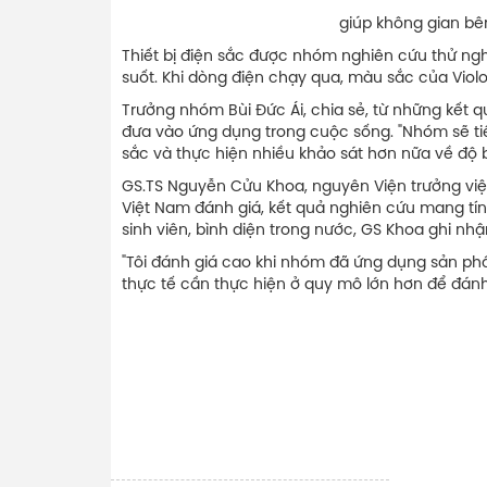
giúp không gian bên trong mát m
Thiết bị điện sắc được nhóm nghiên cứu thử ng
suốt. Khi dòng điện chạy qua, màu sắc của Vio
Trưởng nhóm Bùi Đức Ái, chia sẻ, từ những kết 
đưa vào ứng dụng trong cuộc sống. "Nhóm sẽ ti
sắc và thực hiện nhiều khảo sát hơn nữa về độ b
GS.TS Nguyễn Cửu Khoa, nguyên Viện trưởng việ
Việt Nam đánh giá, kết quả nghiên cứu mang tín
sinh viên, bình diện trong nước, GS Khoa ghi n
"Tôi đánh giá cao khi nhóm đã ứng dụng sản p
thực tế cần thực hiện ở quy mô lớn hơn để đánh g