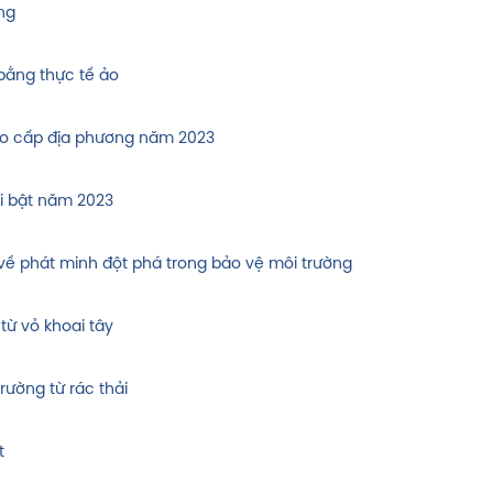
ng
ằng thực tế ảo
tạo cấp địa phương năm 2023
i bật năm 2023
c về phát minh đột phá trong bảo vệ môi trường
từ vỏ khoai tây
ường từ rác thải
t