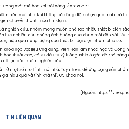
ẻ hơn khi trời nắng. Ảnh:
NVCC
hiệm trên mái nhà. Khi không có dòng điện chạy qua mái nhà tr
logen chuyển thành màu tím đậm.
quả nghiên cứu, nhóm mong muốn chế tạo nhiều thiết bị điện sắ
ếp tục nghiên cứu những ảnh hưởng của dung môi đến vật liệu 
ền, hiệu quả năng lượng của thiết bị", đại diện nhóm chia sẻ.
n khoa học vật liệu ứng dụng, Viện Hàn lâm Khoa học và Công 
h học thuật cao, có sự đầu tư kỹ lưỡng. Nhìn ở góc độ khả năng
hận nỗ lực của nhóm nghiên cứu.
hẩm ở một số mô hình mái nhà. Tuy nhiên, để ứng dụng sản phẩ
iá hiệu quả và tính khả thi", GS Khoa nói.
(Nguồn: https://vnexpre
TIN LIÊN QUAN