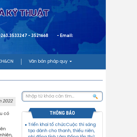
VÀ KỸ THUẬT
 0263.3533247 - 3521668
- Email:
 KH&CN
Văn bản pháp quy
m 2022
THÔNG BÁO
ệu có
Triển khai tổ chứcCuộc thi sáng
iên
tạo dành cho thanh, thiếu niên,
nhiên,