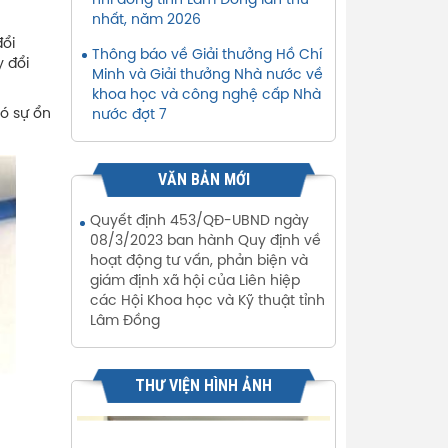
nhi đồng tỉnh Lâm Đồng lần thứ
nhất, năm 2026
đổi
Thông báo về Giải thưởng Hồ Chí
y đổi
Minh và Giải thưởng Nhà nước về
khoa học và công nghệ cấp Nhà
ó sự ổn
nước đợt 7
VĂN BẢN MỚI
Quyết định 453/QĐ-UBND ngày
08/3/2023 ban hành Quy định về
hoạt động tư vấn, phản biện và
giám định xã hội của Liên hiệp
các Hội Khoa học và Kỹ thuật tỉnh
Lâm Đồng
THƯ VIỆN HÌNH ẢNH