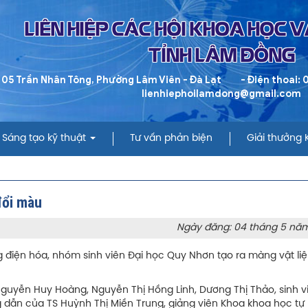
LIÊN HIỆP CÁC HỘI KHOA HỌC 
TỈNH LÂM ĐỒNG
 05 Trần Nhân Tông, Phường Lâm Viên - Đà Lạt
- Điện thoai:
lienhiephoilamdong@gmail.com
Sáng tạo kỹ thuật
Tư vấn phản biện
Giải thưởng
đổi màu
Ngày đăng: 04 tháng 5 nă
 điện hóa, nhóm sinh viên Đại học Quy Nhơn tạo ra màng vật li
 Nguyễn Huy Hoàng, Nguyễn Thị Hồng Linh, Dương Thị Thảo, sinh v
dẫn của TS Huỳnh Thị Miền Trung, giảng viên Khoa khoa học tự 