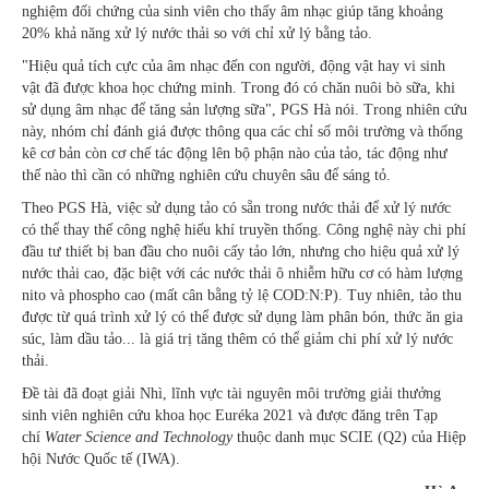
nghiệm đối chứng của sinh viên cho thấy âm nhạc giúp tăng khoảng
20% khả năng xử lý nước thải so với chỉ xử lý bằng tảo.
"Hiệu quả tích cực của âm nhạc đến con người, động vật hay vi sinh
vật đã được khoa học chứng minh. Trong đó có chăn nuôi bò sữa, khi
sử dụng âm nhạc để tăng sản lượng sữa", PGS Hà nói. Trong nhiên cứu
này, nhóm chỉ đánh giá được thông qua các chỉ số môi trường và thống
kê cơ bản còn cơ chế tác động lên bộ phận nào của tảo, tác động như
thế nào thì cần có những nghiên cứu chuyên sâu để sáng tỏ.
Theo PGS Hà, việc sử dụng tảo có sẵn trong nước thải để xử lý nước
có thể thay thế công nghệ hiếu khí truyền thống. Công nghệ này chi phí
đầu tư thiết bị ban đầu cho nuôi cấy tảo lớn, nhưng cho hiệu quả xử lý
nước thải cao, đặc biệt với các nước thải ô nhiễm hữu cơ có hàm lượng
nito và phospho cao (mất cân bằng tỷ lệ COD:N:P). Tuy nhiên, tảo thu
được từ quá trình xử lý có thể được sử dụng làm phân bón, thức ăn gia
súc, làm dầu tảo... là giá trị tăng thêm có thể giảm chi phí xử lý nước
thải.
Đề tài đã đoạt giải Nhì, lĩnh vực tài nguyên môi trường giải thưởng
sinh viên nghiên cứu khoa học Euréka 2021 và được đăng trên Tạp
chí
Water Science and Technology
thuộc danh mục SCIE (Q2) của Hiệp
hội Nước Quốc tế (IWA).