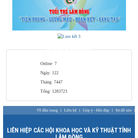
THỐNG KÊ TRUY CẬP
Online: 7
Ngày: 122
Tháng: 7447
Tổng: 1283723
Về đầu trang
Liên hệ
Góp ý - Hỏi đáp
Sơ đồ site
LIÊN HIỆP CÁC HỘI KHOA HỌC VÀ KỸ THUẬT TỈNH
LÂM ĐỒNG