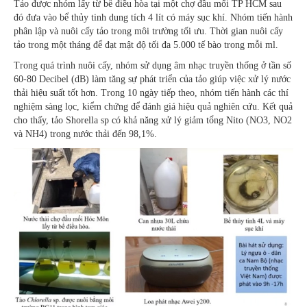
Tảo được nhóm lấy từ bể điều hòa tại một chợ đầu mối TP HCM sau
đó đưa vào bể thủy tinh dung tích 4 lít có máy sục khí. Nhóm tiến hành
phân lập và nuôi cấy tảo trong môi trường tối ưu. Thời gian nuôi cấy
tảo trong một tháng để đạt mật độ tối đa 5.000 tế bào trong mỗi ml.
Trong quá trình nuôi cấy, nhóm sử dụng âm nhạc truyền thống ở tần số
60-80 Decibel (dB) làm tăng sự phát triển của tảo giúp việc xử lý nước
thải hiệu suất tốt hơn. Trong 10 ngày tiếp theo, nhóm tiến hành các thí
nghiệm sàng lọc, kiểm chứng để đánh giá hiệu quả nghiên cứu. Kết quả
cho thấy, tảo Shorella sp có khả năng xử lý giảm tổng Nito (NO3, NO2
và NH4) trong nước thải đến 98,1%.