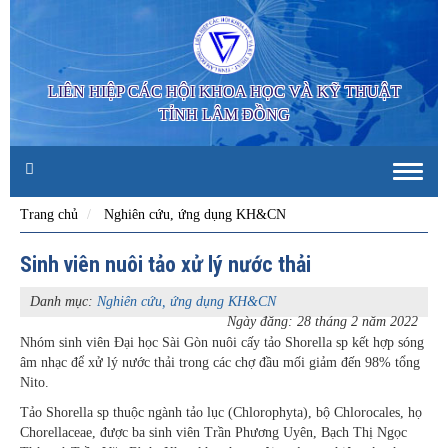
LIÊN HIỆP CÁC HỘI KHOA HỌC VÀ KỸ THUẬT
TỈNH LÂM ĐỒNG
Toggle
naviga
Trang chủ
Nghiên cứu, ứng dụng KH&CN
Sinh viên nuôi tảo xử lý nước thải
Danh mục:
Nghiên cứu, ứng dụng KH&CN
Ngày đăng: 28 tháng 2 năm 2022
Nhóm sinh viên Đại học Sài Gòn nuôi cấy tảo Shorella sp kết hợp sóng
âm nhạc để xử lý nước thải trong các chợ đầu mối giảm đến 98% tổng
Nito.
Tảo Shorella sp thuộc ngành tảo lục (Chlorophyta), bộ Chlorocales, họ
Chorellaceae, được ba sinh viên Trần Phương Uyên, Bạch Thị Ngọc