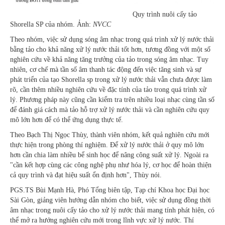
Quy trình nuôi cấy tảo
Shorella SP của nhóm. Ảnh:
NVCC
Theo nhóm, việc sử dụng sóng âm nhạc trong quá trình xử lý nước thải
bằng tảo cho khả năng xử lý nước thải tốt hơn, tương đồng với một số
nghiên cứu về khả năng tăng trưởng của tảo trong sóng âm nhạc. Tuy
nhiên, cơ chế mà tần số âm thanh tác động đến việc tăng sinh và sự
phát triển của tạo Shorella sp trong xử lý nước thải vẫn chưa được làm
rõ, cần thêm nhiều nghiên cứu về đặc tính của tảo trong quá trình xử
lý. Phương pháp này cũng cần kiểm tra trên nhiều loại nhạc cùng tần số
để đánh giá cách mà tảo hỗ trợ xử lý nước thải và cần nghiên cứu quy
mô lớn hơn để có thể ứng dụng thực tế.
Theo Bạch Thị Ngọc Thùy, thành viên nhóm, kết quả nghiên cứu mới
thực hiện trong phòng thí nghiệm. Để xử lý nước thải ở quy mô lớn
hơn cần chia làm nhiều bể sinh học để nâng công suất xử lý. Ngoài ra
"cần kết hợp cùng các công nghệ phụ như hóa lý, cơ học để hoàn thiện
cả quy trình và đạt hiệu suất ổn định hơn", Thùy nói.
PGS.TS Bùi Mạnh Hà, Phó Tổng biên tập, Tạp chí Khoa học Đại học
Sài Gòn, giảng viên hướng dẫn nhóm cho biết, việc sử dụng đồng thời
âm nhạc trong nuôi cấy tảo cho xử lý nước thải mang tính phát hiện, có
thể mở ra hướng nghiên cứu mới trong lĩnh vực xử lý nước. Thí